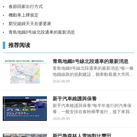
春節回家出行方式
機動車上牌規定
窮兒媳婦天天在婆婆家
青島地鐵8号線北段通車的最新消息
推荐阅读
青島地鐵8号線北段通車的最新消息
青島地鐵8号線北段通車的最新消息?每一條
地鐵線路的規劃建設，都牽動着廣大市民的
心近日，1、2、4、8号線傳來了最新進展，
2026-08-09
接下來我們就來聊聊關于青島地鐵8号線北
段通車的最新消息?以下内容大家不妨參考
新手汽車維護與保養
一二希望能幫到您!青島地鐵8号線北段通車
的最...
新手汽車維護與保養?每半年進行的汽車保
養，一般安排在春秋兩季進行，接下來我們
就來聊聊關于新手汽車維護與保養?以下内
2026-08-09
容大家不妨參考一二希望能幫到您!新手汽
車維護與保養每半年進行的汽車保養，一般
斯巴魯森林人雪地對比豐田
安排在春秋兩季進行。清洗發動機外表，清