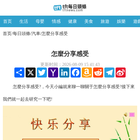
首页
生活
母嬰
情感
健康
美食
旅遊
娛樂
遊
首页
每日頭條
汽車
怎麼分享感受
/
/
/
怎麼分享感受
更新时间：2026-08-09 15:41:43
Share
X
Twitter
Yahoo
LinkedIn
Facebook
Amazon
Reddit
Telegram
Sina
Mail
Wish
Weibo
List
怎麼分享感受?，今天小編就來聊一聊關于怎麼分享感受?接下來
我們就一起去研究一下吧!