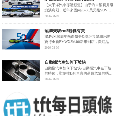
洗時注意對電...
【太平洋汽車導購頻道】由于汽車消費升級
愈演愈烈，近年來國内20-30萬元級SUV的
市場占有率節節攀升，這說明了不少中國中
2026-08-09
産家庭随着收入增加，非常有意願購買一款
中高檔且多用途的車型來提升日常出行品
蕪湖寶駿rm5哪裡有賣
質，給到家人更好的體驗。而在這個級别當
中，斯巴...
BMWM50周年熱血傳奇&澎湃共擎湖州駿
寶行全新BMWX3M40i新車到店，歡迎品鑒
時值BMWM品牌成立50周年之際，BMWM
2026-08-09
品牌持續發力，加速性能車和高性能車産品
攻勢，前不久，全新BMWX3M40i和全新
自動擋汽車如何下坡快
BMWX4M40i在中國上市，進一...
自動擋汽車如何下坡快?自動擋汽車在下坡
的時候，難倒挂D刹車真的是最危險的嗎？
我們該如何去駕駛自動擋的汽車去下坡
2026-08-09
呢？，接下來我們就來聊聊關于自動擋汽車
如何下坡快?以下内容大家不妨參考一二希
望能幫到您!自動擋汽車如何下坡快自動擋
汽車在下坡的時候...