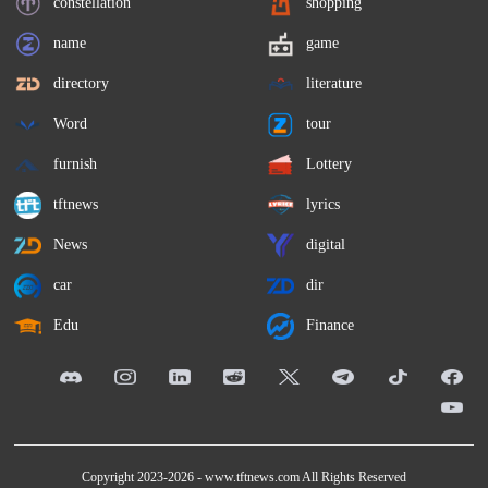
constellation
shopping
name
game
directory
literature
Word
tour
furnish
Lottery
tftnews
lyrics
News
digital
car
dir
Edu
Finance
Copyright 2023-2026 -
www.tftnews.com
All Rights Reserved