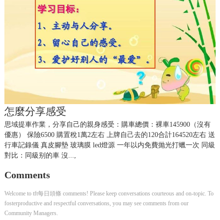
怎麼分享感受
思域提車作業，分享自己的親身感受：購車總價：裸車145900（沒有
優惠） 保險6500 購置稅1萬2左右 上牌自己去的120合計164520左右 送
行車記錄儀 真皮腳墊 玻璃膜 led燈源 一年以内免費抛光打蠟一次 同級
對比：同級别的車 沒...,
Comments
Welcome to tft每日頭條 comments! Please keep conversations courteous and on-topic. To
fosterproductive and respectful conversations, you may see comments from our
Community Managers.