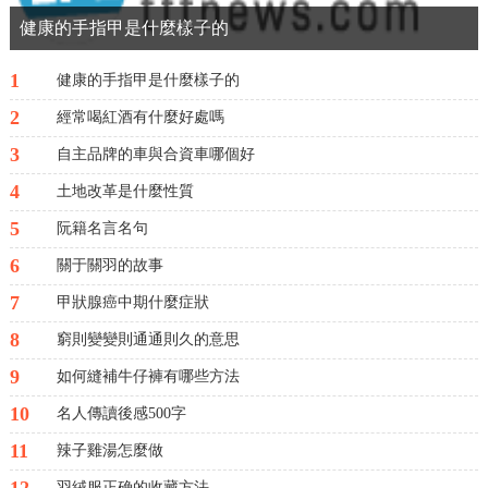
健康的手指甲是什麼樣子的
1
健康的手指甲是什麼樣子的
2
經常喝紅酒有什麼好處嗎
3
自主品牌的車與合資車哪個好
4
土地改革是什麼性質
5
阮籍名言名句
6
關于關羽的故事
7
甲狀腺癌中期什麼症狀
8
窮則變變則通通則久的意思
9
如何縫補牛仔褲有哪些方法
10
名人傳讀後感500字
11
辣子雞湯怎麼做
12
羽絨服正确的收藏方法