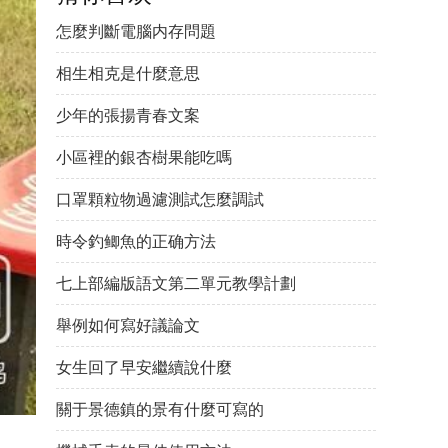
怎麼判斷電腦内存問題
相生相克是什麼意思
少年的張揚青春文案
小區裡的銀杏樹果能吃嗎
口罩顆粒物過濾測試怎麼調試
時令釣鲫魚的正确方法
七上部編版語文第二單元教學計劃
舉例如何寫好議論文
女生回了早安繼續說什麼
關于景德鎮的景有什麼可寫的