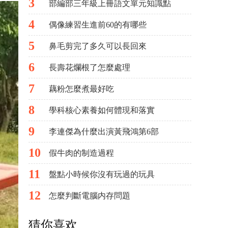
3
部編部三年級上冊語文單元知識點
4
偶像練習生進前60的有哪些
5
鼻毛剪完了多久可以長回來
6
長壽花爛根了怎麼處理
7
藕粉怎麼煮最好吃
8
學科核心素養如何體現和落實
9
李連傑為什麼出演黃飛鴻第6部
10
假牛肉的制造過程
11
盤點小時候你沒有玩過的玩具
12
怎麼判斷電腦内存問題
猜你喜欢