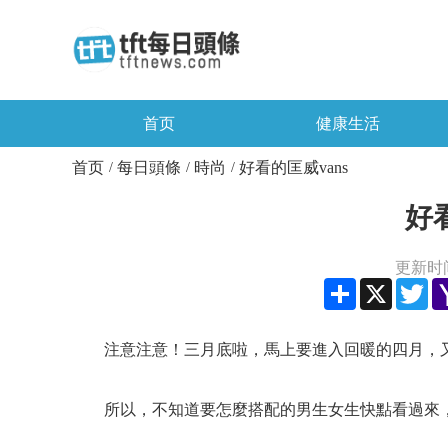
首页
健康生活
首页
每日頭條
時尚
好看的匡威vans
/
/
/
好看
更新时间：
Share
X
Twi
注意注意！三月底啦，馬上要進入回暖的四月，
所以，不知道要怎麼搭配的男生女生快點看過來