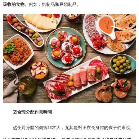
吸收的食物
。例如：奶制品和豆類制品。
②合理分配作息時間
熬夜對身體的傷害非常大，尤其是對正在長身體的孩子們來說。