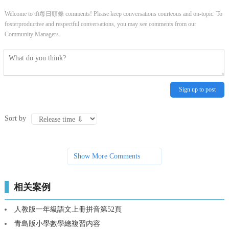
Welcome to tft每日頭條 comments! Please keep conversations courteous and on-topic. To
fosterproductive and respectful conversations, you may see comments from our
Community Managers.
Sign up to post
Sort by
Show More Comments
相关案例
人教版一年級語文上冊拼音第52頁
青島版小學數學總複習内容