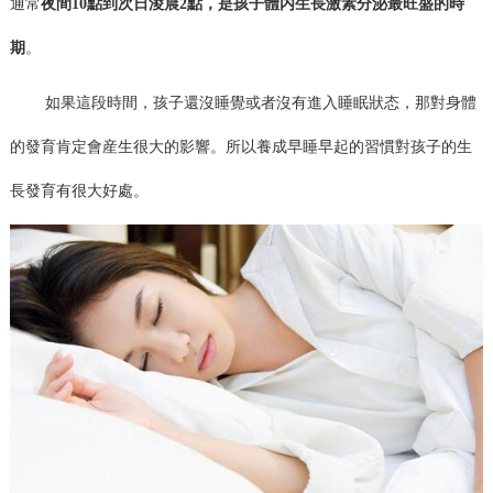
通常
夜間10點到次日淩晨2點，是孩子體内生長激素分泌最旺盛的時
期
。
如果這段時間，孩子還沒睡覺或者沒有進入睡眠狀态，那對身體
的發育肯定會産生很大的影響。所以養成早睡早起的習慣對孩子的生
長發育有很大好處。