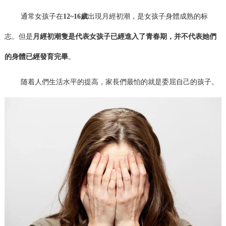
通常女孩子在
12~16歲
出現月經初潮，是女孩子身體成熟的标
志。但是
月經初潮隻是代表女孩子已經進入了青春期，并不代表她們
的身體已經發育完畢
。
随着人們生活水平的提高，家長們最怕的就是委屈自己的孩子。