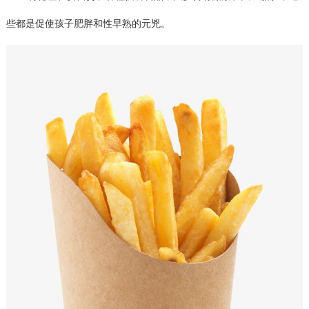
些都是促使孩子肥胖和性早熟的元兇。