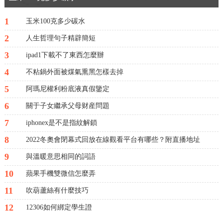
1
玉米100克多少碳水
2
人生哲理句子精辟簡短
3
ipad1下載不了東西怎麼辦
4
不粘鍋外面被煤氣熏黑怎樣去掉
5
阿瑪尼權利粉底液真假鑒定
6
關于子女繼承父母财産問題
7
iphonex是不是指紋解鎖
8
2022冬奧會閉幕式回放在線觀看平台有哪些？附直播地址
9
與溫暖意思相同的詞語
10
蘋果手機雙微信怎麼弄
11
吹葫蘆絲有什麼技巧
12
12306如何綁定學生證