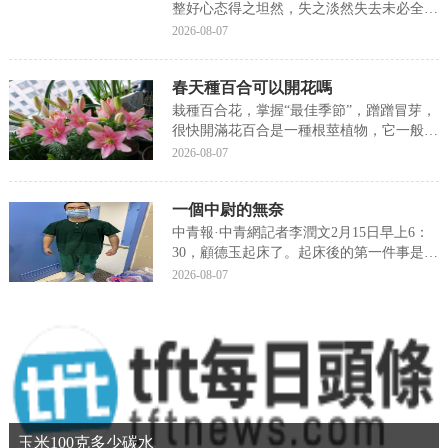
整好心态得之坦然，失之淡然失去未必全是
壞事得到未必全是好事如果得到你渴望的便
2026-08-07
歡天喜地，不亦樂乎如果得到你想要的便是
件快樂而幸運的好事得之歡喜，得之收獲得
春天種百合可以開花嗎
到之福，得到之喜便是人生鴻運臨門的吉祥
如果失去不該...
栽種百合花，掌握“最佳季節”，蹭蹭冒芽，
很快開滿花百合是一種根莖植物，它一般在
夏季是休眠的，隻保留一個根莖在土裡邊，
2026-08-07
它根塊根植物是一樣一樣的，我們栽種的最
佳季節就是溫度合适的季節，溫度不要太高
一個中尉的無奈
也不能太低，保證它正常的生長都是可以
的，我們在冬...
中青報·中青網記者李潤文2月15日早上6：
30，顧德玉起床了。起床後的第一件事是大
便。這是一件大事，如果不能順利大便，他
2026-08-07
當天的工作将受到很大影響。2月2日，東南
大學附屬中大醫院重症醫學科男護師顧德玉
作為第三批江蘇援助湖北醫療隊隊員出征，
他和...
玉米100克多少碳水