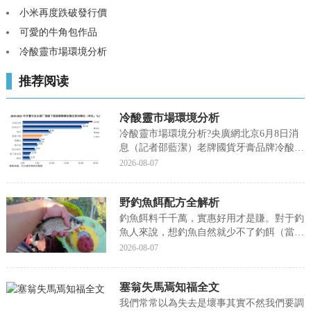
小米再度跌破發行價
可愛的牛角包作品
冷酸靈市場環境分析
推荐阅读
冷酸靈市場環境分析
冷酸靈市場環境分析?央廣網北京6月8日消
息（記者邵藍潔）老牌國貨牙膏品牌冷酸靈
也要上市了，其母公司重慶登康口腔護理用
2026-08-07
品股份有限公司(以下簡稱“登康口腔”)近日
預披露招股書，拟募集資金6.6億元，在深
野釣魚餌配方全解析
交所主闆挂牌上市，下面我們就來聊聊關于
冷酸...
釣魚餌料千千萬，實惠好用才是賺。對于釣
魚人來說，想釣魚自然就少不了釣餌（當然
姜太公除外）。現在的釣魚人基本都比較喜
2026-08-07
歡使用商品餌料，簡單快捷方便，但是商品
餌料往往最考驗的還是我們釣魚人如何合理
塞翁失馬焉知福全文
去使用。再好的餌料，你使用不好釣不到魚
那也一樣是白...
我們常常以為失去是壞事其實不然我們要調