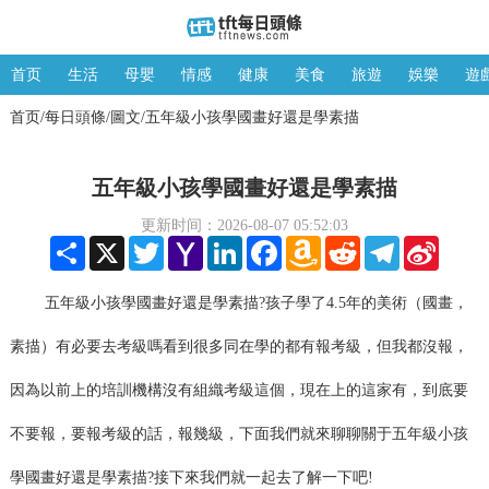
首页
生活
母嬰
情感
健康
美食
旅遊
娛樂
遊
首页
每日頭條
圖文
五年級小孩學國畫好還是學素描
/
/
/
五年級小孩學國畫好還是學素描
更新时间：2026-08-07 05:52:03
Share
X
Twitter
Yahoo
LinkedIn
Facebook
Amazon
Reddit
Telegram
Sina
Mail
Wish
Weibo
List
五年級小孩學國畫好還是學素描?孩子學了4.5年的美術（國畫，
素描）有必要去考級嗎看到很多同在學的都有報考級，但我都沒報，
因為以前上的培訓機構沒有組織考級這個，現在上的這家有，到底要
不要報，要報考級的話，報幾級，下面我們就來聊聊關于五年級小孩
學國畫好還是學素描?接下來我們就一起去了解一下吧!