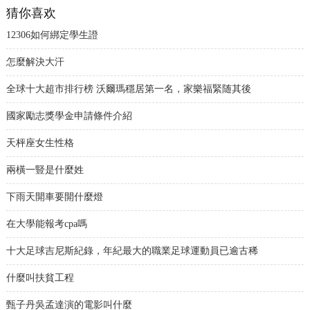
猜你喜欢
12306如何綁定學生證
怎麼解決大汗
全球十大超市排行榜 沃爾瑪穩居第一名，家樂福緊随其後
國家勵志獎學金申請條件介紹
天枰座女生性格
兩橫一豎是什麼姓
下雨天開車要開什麼燈
在大學能報考cpa嗎
十大足球吉尼斯紀錄，年紀最大的職業足球運動員已逾古稀
什麼叫扶貧工程
甄子丹吳孟達演的電影叫什麼