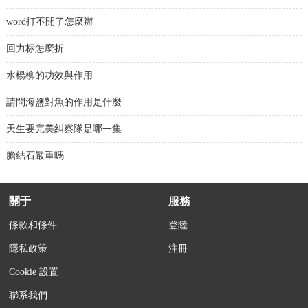
word打不開了怎麼辦
回力标怎麼折
水楊柳的功效與作用
請問海鹽對魚的作用是什麼
天生要完美糾察隊是哪一集
膽結石嚴重嗎
關于
服務
條款和條件
登陸
隱私政策
注冊
Cookie 設置
聯系我們