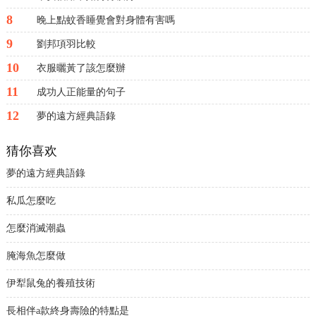
8
晚上點蚊香睡覺會對身體有害嗎
9
劉邦項羽比較
10
衣服曬黃了該怎麼辦
11
成功人正能量的句子
12
夢的遠方經典語錄
猜你喜欢
夢的遠方經典語錄
私瓜怎麼吃
怎麼消滅潮蟲
腌海魚怎麼做
伊犁鼠兔的養殖技術
長相伴a款終身壽險的特點是