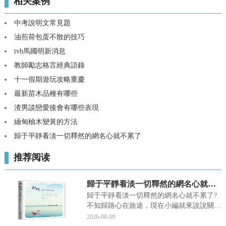
相关案例
中考說明文常見題
油煎荷包蛋不散的技巧
tvb馬國明新消息
教師勵志格言經典語錄
十一假期遊玩攻略重慶
最新苗木品種有哪些
渣男談戀愛後會有哪些表現
緬甸柚木變黃的方法
歸于平靜看淡一切釋然的網名心就不累了
推荐阅读
歸于平靜看淡一切釋然的網名心就不累了
歸于平靜看淡一切釋然的網名心就不累了?
不知歸路心在旅途，現在小編就來說說關于
歸于平靜看淡一切釋然的網名心就不累了?
2026-08-09
下面内容希望能幫助到你，我們來一起看看