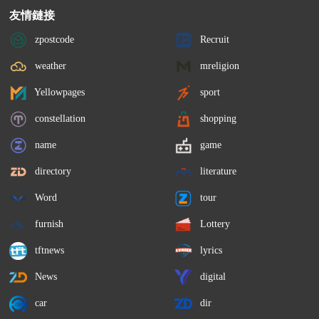
友情鏈接
zpostcode
Recruit
weather
mreligion
Yellowpages
sport
constellation
shopping
name
game
directory
literature
Word
tour
furnish
Lottery
tftnews
lyrics
News
digital
car
dir