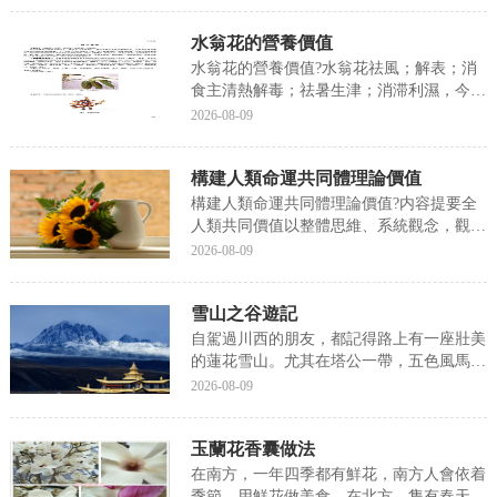
吧!歸于平靜看淡一切釋然的網名心就不累
水翁花的營養價值
了不知歸路心在旅途曾經肆無忌憚的笑過華
胥殘夢殇流年...
水翁花的營養價值?水翁花祛風；解表；消
食主清熱解毒；祛暑生津；消滞利濕，今天
小編就來聊一聊關于水翁花的營養價值?接
2026-08-09
下來我們就一起去研究一下吧!水翁花的營
養價值水翁花祛風；解表；消食。主清熱解
構建人類命運共同體理論價值
毒；祛暑生津；消滞利濕。水翁花對常見化
膿性球菌和腸...
構建人類命運共同體理論價值?内容提要全
人類共同價值以整體思維、系統觀念，觀照
全人類的前途命運，直面當今國際關系中的
2026-08-09
矛盾問題，主張在求同存異、平等交流、相
互借鑒基礎上形成價值最大公約數，為人類
雪山之谷遊記
選擇正确道路提供科學思想指引，為構建人
類命運共同體...
自駕過川西的朋友，都記得路上有一座壯美
的蓮花雪山。尤其在塔公一帶，五色風馬旗
下，寺廟的金頂和潔白的雪山交相輝映，已
2026-08-09
經成為必打卡的盛景。這座雪山，正是亞拉
雪山。亞拉雪山即雅拉雪山，海拔5820米，
玉蘭花香囊做法
位于甘孜康定、道孚和丹巴三縣交界處，是
康巴藏區...
在南方，一年四季都有鮮花，南方人會依着
季節，用鮮花做美食。在北方，隻有春天