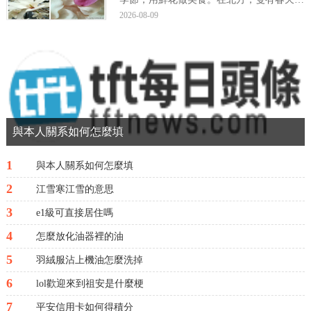
時，才會鮮花盛開。北方人會趁着春花爛漫
2026-08-09
時，采撷幾朵或者撿拾風吹落的花瓣，用鮮
花做些美食品嘗。農曆二月，玉蘭盛開，滿
樹的白色花朵，花形俏麗，散發着幽香。玉
蘭花，又名木蘭...
與本人關系如何怎麼填
1
與本人關系如何怎麼填
2
江雪寒江雪的意思
3
e1級可直接居住嗎
4
怎麼放化油器裡的油
5
羽絨服沾上機油怎麼洗掉
6
lol歡迎來到祖安是什麼梗
7
平安信用卡如何得積分