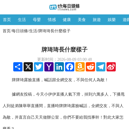
首页
生活
母嬰
情感
健康
美食
旅遊
娛樂
遊
首页
每日頭條
生活
牌琦琦長什麼樣子
/
/
/
牌琦琦長什麼樣子
更新时间：2026-08-09 03:00:48
Share
X
Twitter
Yahoo
LinkedIn
Facebook
Amazon
Reddit
Telegram
Sina
Mail
Wish
Weibo
List
牌牌琦露臉直播，喊話跟全網交友，不與任何人為敵！
據網友投稿，今天小伊伊直播人氣下滑，掉到六萬多人，下播甩
人到徒弟陳舉舉直播間，直播時牌牌琦露臉喊話，全網交友，不與人
為敵，并直言自己天天做辦公室，你們不要給我找事幹！對此大家怎
麼看？