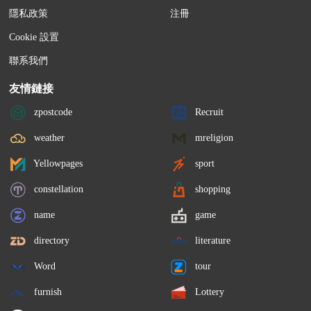
隱私政策
注冊
Cookie 設置
聯系我們
友情鏈接
zpostcode
Recruit
weather
mreligion
Yellowpages
sport
constellation
shopping
name
game
directory
literature
Word
tour
furnish
Lottery