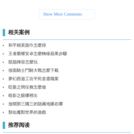
Show More Comments
相关案例
和平精英面巾怎麼得
王者榮耀安卓怎麼轉移蘋果步驟
凱隐陣容怎麼玩
假面騎士鬥騎大戰怎麼下載
夢幻西遊工坊平民首選職業
眨眼之間任務怎麼做
暗影之眼哪裡出
放開那三國三的隐藏地圖在哪
類似魔獸世界的遊戲
推荐阅读