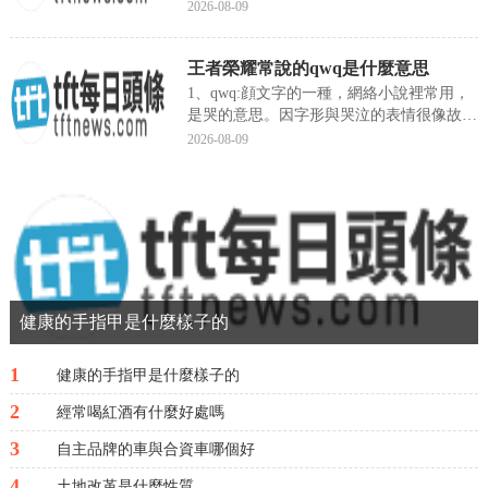
準備做夜色的精英任務，...
2026-08-09
王者榮耀常說的qwq是什麼意思
1、qwq:顔文字的一種，網絡小說裡常用，
是哭的意思。因字形與哭泣的表情很像故被
使用。2、字符表情形...
2026-08-09
健康的手指甲是什麼樣子的
1
健康的手指甲是什麼樣子的
2
經常喝紅酒有什麼好處嗎
3
自主品牌的車與合資車哪個好
4
土地改革是什麼性質