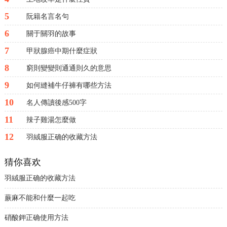
5
阮籍名言名句
6
關于關羽的故事
7
甲狀腺癌中期什麼症狀
8
窮則變變則通通則久的意思
9
如何縫補牛仔褲有哪些方法
10
名人傳讀後感500字
11
辣子雞湯怎麼做
12
羽絨服正确的收藏方法
猜你喜欢
羽絨服正确的收藏方法
蕨麻不能和什麼一起吃
硝酸鉀正确使用方法