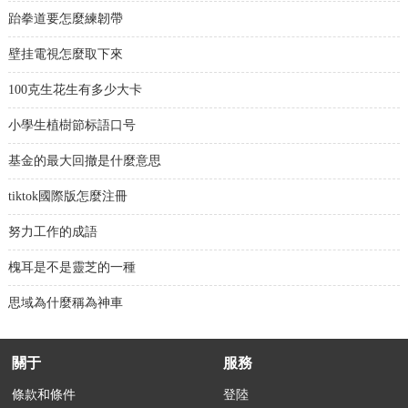
跆拳道要怎麼練韌帶
壁挂電視怎麼取下來
100克生花生有多少大卡
小學生植樹節标語口号
基金的最大回撤是什麼意思
tiktok國際版怎麼注冊
努力工作的成語
槐耳是不是靈芝的一種
思域為什麼稱為神車
關于
服務
條款和條件
登陸