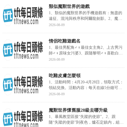
類似魔獸世界的遊戲
1、類似的魔獸世界的手機遊戲有：無盡的
遠征、混沌與秩序和阿爾龍劍影。2、魔獸
世界的遊戲類型：怪物分布...
2026-08-09
情侶吃雞遊戲名
1、最佳男配角♂♀最佳女主角2、上古男污
師♂♀原味女污婆3、跟随黎明♂♀喜歡白晝
4、錦繡山河又如何♂...
2026-08-09
吃雞皮膚怎麼領
1、活動時間：4月20-4月28日，領取方式：
領結兌換。活動内容：每天在線5分鐘可以
獲得一個領結，每...
2026-08-09
魔獸世界懷舊服28級去哪升級
1、暴風教堂區接“失蹤的使節”。2、跟
随“失蹤的使節”到夜色，爐石定鎮内，組隊