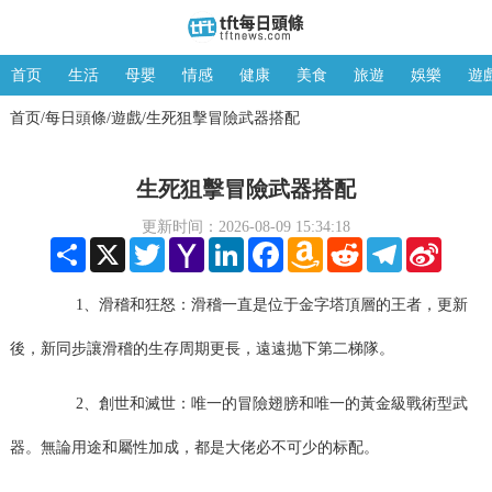
首页
生活
母嬰
情感
健康
美食
旅遊
娛樂
遊
首页
每日頭條
遊戲
生死狙擊冒險武器搭配
/
/
/
生死狙擊冒險武器搭配
更新时间：2026-08-09 15:34:18
Share
X
Twitter
Yahoo
LinkedIn
Facebook
Amazon
Reddit
Telegram
Sina
Mail
Wish
Weibo
List
1、滑稽和狂怒：滑稽一直是位于金字塔頂層的王者，更新
後，新同步讓滑稽的生存周期更長，遠遠抛下第二梯隊。
2、創世和滅世：唯一的冒險翅膀和唯一的黃金級戰術型武
器。無論用途和屬性加成，都是大佬必不可少的标配。