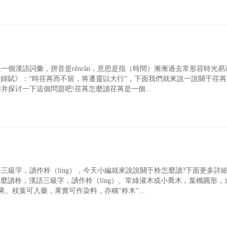
一個漢語詞彙，拼音是rěnrǎn，意思是指（時間）漸漸過去常形容時光易
寡婦賦》：“時荏苒而不留，将遷靈以大行”，下面我們就來說一說關于荏
并探讨一下這個問題吧!荏苒怎麼讀荏苒是一個...
語三級字，讀作柃（líng），今天小編就來說說關于柃怎麼讀?下面更多詳
怎麼讀柃，漢語三級字，讀作柃（líng）。常綠灌木或小喬木，葉橢圓形，
。枝葉可入藥，果實可作染料，亦稱“柃木”...