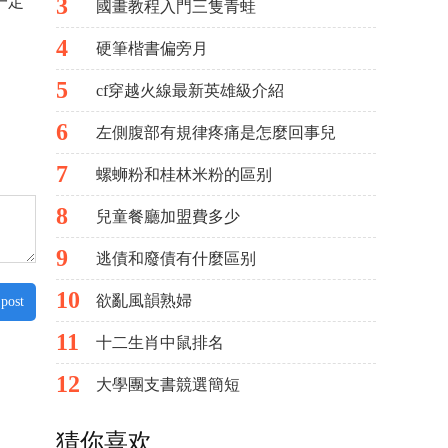
一定
3
國畫教程入門三隻青蛙
4
硬筆楷書偏旁月
5
cf穿越火線最新英雄級介紹
6
左側腹部有規律疼痛是怎麼回事兒
7
螺蛳粉和桂林米粉的區别
8
兒童餐廳加盟費多少
9
逃債和廢債有什麼區别
10
欲亂風韻熟婦
 post
11
十二生肖中鼠排名
12
大學團支書競選簡短
猜你喜欢