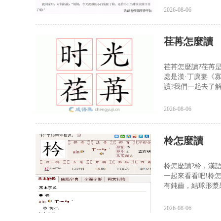
2026-08-06
荏苒怎麼讀
荏苒怎麼讀?荏苒是
處是漢·丁廙妻《
讀?我們一起去了解
2026-08-06
柃怎麼讀
柃怎麼讀?柃，漢
一起來看看吧!柃
有鈍齒，結球形漿果
2026-08-06