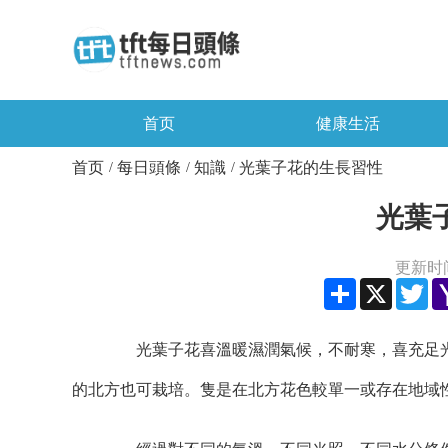
首页
健康生活
首页
每日頭條
知識
光葉子花的生長習性
/
/
/
光葉
更新时间：
Share
X
Twi
光葉子花喜溫暖濕潤氣候，不耐寒，喜充足光
的北方也可栽培。隻是在北方花色較單一或存在地域