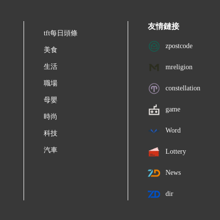
友情鏈接
tft每日頭條
zpostcode
美食
生活
mreligion
職場
constellation
母嬰
game
時尚
Word
科技
汽車
Lottery
News
dir