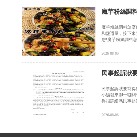
魔芋粉絲調
魔芋粉絲調料怎麼
和鹽适量，接下來
您!魔芋粉絲調料怎
2026-08-06
民事起訴狀
民事起訴狀要寫得
小編就來聊一聊關
得很詳細嗎民事起
2026-08-06