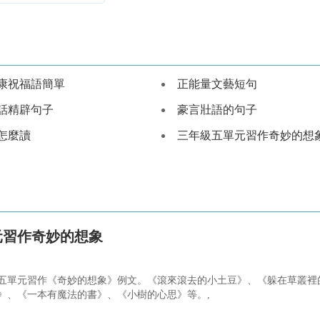
康祝福語簡單
正能量文藝短句
話精辟句子
豪言壯語的句子
怎麼讀
三年級五單元習作奇妙的想
元習作奇妙的想象
五單元習作《奇妙的想象》例文。《滾來滾去的小土豆》、《躲在草叢裡
》、《一本有魔法的書》、《小樹的心思》等。,