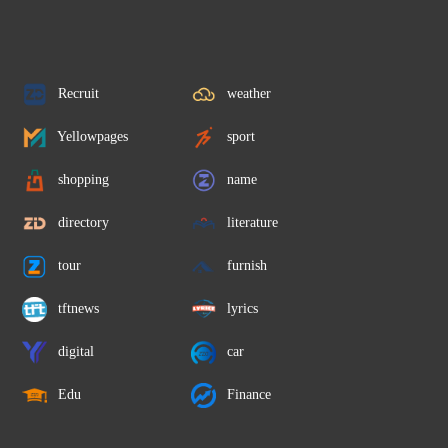
Recruit
weather
Yellowpages
sport
shopping
name
directory
literature
tour
furnish
tftnews
lyrics
digital
car
Edu
Finance