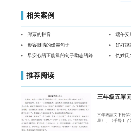
相关案例
郵票的拼音
端午安
形容眼睛的優美句子
好好說
早安心語正能量的句子勵志語錄
仇姓氏
推荐阅读
三年級五單
三年級語文下冊第
星》、《手罷工了