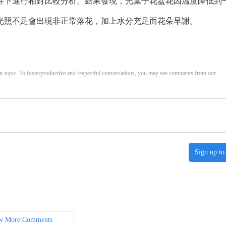
下進行相對比較分析。結果發現，光葉子花盆花因溫度降低到
光照不足會出現非正常落花，加上水分充足而花朵早謝。
opic. To fosterproductive and respectful conversations, you may see comments from our
Sign up to
w More Comments