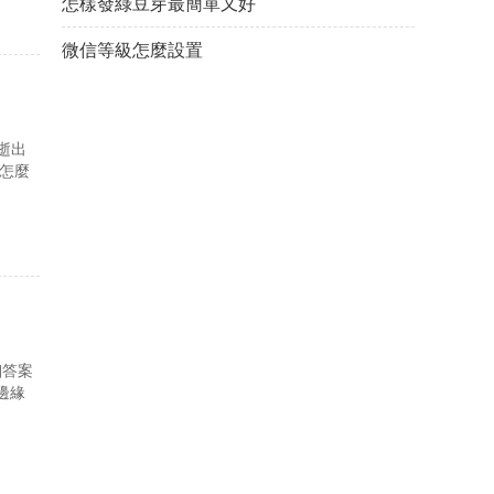
怎樣發綠豆芽最簡單又好
微信等級怎麼設置
逝出
苒怎麼
細答案
邊緣