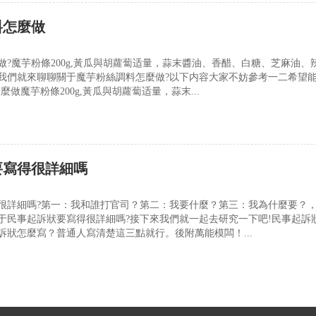
料怎麼做
做?魔芋粉條200g,黃瓜與胡蘿蔔适量，蒜末醬油、香醋、白糖、芝麻油、
我們就來聊聊關于魔芋粉絲調料怎麼做?以下内容大家不妨參考一二希望
麼做魔芋粉條200g,黃瓜與胡蘿蔔适量，蒜末...
要寫得很詳細嗎
很詳細嗎?第一：我和誰打官司？第二：我要什麼？第三：我為什麼要？
于民事起訴狀要寫得很詳細嗎?接下來我們就一起去研究一下吧!民事起訴
訴狀怎麼寫？普通人寫清楚這三點就行。後附萬能模闆！...