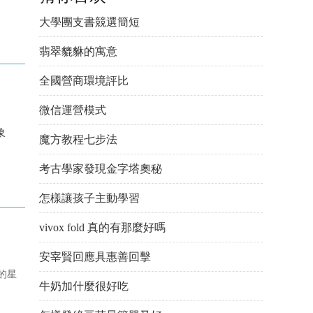
大學團支書競選簡短
翡翠貔貅的寓意
全國營商環境評比
微信運營模式
象
魔方教程七步法
考古學家發現金字塔奧秘
怎樣讓孩子主動學習
vivox fold 真的有那麼好嗎
安宰賢回應具惠善回擊
的星
牛奶加什麼很好吃