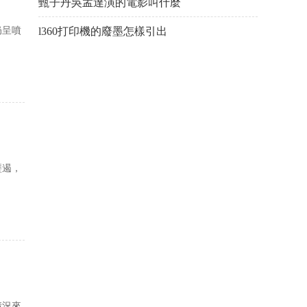
甄子丹吳孟達演的電影叫什麼
奶呈噴
l360打印機的廢墨怎樣引出
壅遏，
情況來