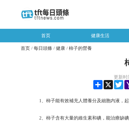
首页
健康生活
首页
每日頭條
健康
柿子的營養
/
/
/
更新时间：
Share
X
Twi
1、柿子能有效補充人體養分及細胞内液，起
2、柿子含有大量的維生素和碘，能治療缺碘