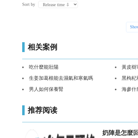
Sort by
Sho
相关案例
吃什麼能壯陽
黃皮樹
生姜加葛根能去濕氣和寒氣嗎
黑枸杞
男人如何保養腎
海參什
推荐阅读
奶陣是怎麼