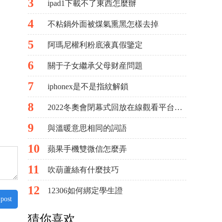
3
ipad1下載不了東西怎麼辦
4
不粘鍋外面被煤氣熏黑怎樣去掉
5
阿瑪尼權利粉底液真假鑒定
6
關于子女繼承父母财産問題
7
iphonex是不是指紋解鎖
8
2022冬奧會閉幕式回放在線觀看平台有哪些？附直播地址
9
與溫暖意思相同的詞語
10
蘋果手機雙微信怎麼弄
11
吹葫蘆絲有什麼技巧
12
12306如何綁定學生證
 post
猜你喜欢