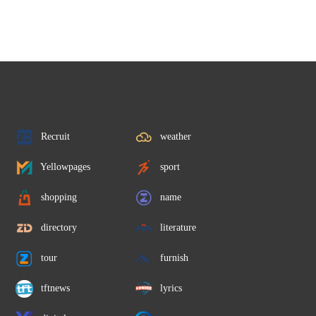
Recruit
weather
Yellowpages
sport
shopping
name
directory
literature
tour
furnish
tftnews
lyrics