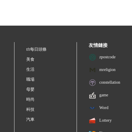
友情鏈接
tft每日頭條
zpostcode
美食
生活
mreligion
職場
constellation
母嬰
game
時尚
Word
科技
汽車
Lottery