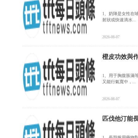
1、奶陣是女性在
射狀或快速滴水...
2026-08-07
橙皮功效與
1、用于胸腹脹滿
又能行氣寬中，...
2026-08-07
匹伐他汀能
1、長期服用藥物