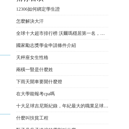
12306如何綁定學生證
怎麼解決大汗
全球十大超市排行榜 沃爾瑪穩居第一名，家樂福緊随其後
國家勵志獎學金申請條件介紹
天枰座女生性格
兩橫一豎是什麼姓
下雨天開車要開什麼燈
在大學能報考cpa嗎
十大足球吉尼斯紀錄，年紀最大的職業足球運動員已逾古稀
什麼叫扶貧工程