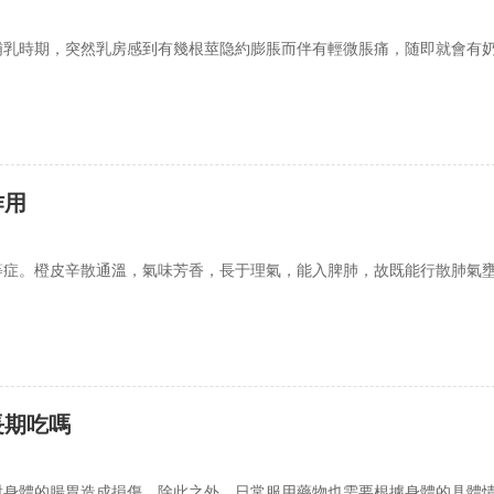
哺乳時期，突然乳房感到有幾根莖隐約膨脹而伴有輕微脹痛，随即就會有
作用
等症。橙皮辛散通溫，氣味芳香，長于理氣，能入脾肺，故既能行散肺氣
長期吃嗎
對身體的腸胃造成損傷。除此之外，日常服用藥物也需要根據身體的具體