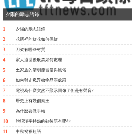
夕陽的勵志語錄
1
夕陽的勵志語錄
2
花瓶裡的鮮花如何保鮮
3
刀架有哪些材質
4
家人過世後股票如何處理
5
土家族的清明節習俗與風俗
6
如何對走私淫穢物品罪處罰
7
電視為什麼突然不顯示圖像了但是有聲音?
8
曆史上有幾個秦王
9
為什麼要做手帳
10
體現漢字特點的歇後語有哪些
11
中秋祝福短語