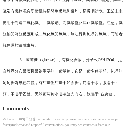
硫及有機物混合受撞擊時易發生燃燒和爆炸，易吸潮結塊。工業上主
要用于制造二氧化氯、亞氯酸鈉、高氯酸鹽及其它氯酸鹽。注意，氯
酸鈉與鹽酸反應形成二氧化氯與氯氣，無法得到純淨的氯氣，而前者
極易爆炸造成事故。
3、葡萄糖（glucose），有機化合物，分子式C6H12O6。是
自然界分布最廣且最為重要的一種單糖，它是一種多羟基醛。純淨的
葡萄糖為無色晶體，有甜味但甜味不如蔗糖，易溶于水，微溶于乙
醇，不溶于乙醚。天然葡萄糖水溶液旋光向右，故屬于“右旋糖”。
Comments
Welcome to tft每日頭條 comments! Please keep conversations courteous and on-topic. To
fosterproductive and respectful conversations, you may see comments from our