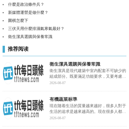
什麼是政治條件兵？
新媒體運營是做什麼？
圍棋怎麼下
三伏天用什麼排濕氣寒氣最好？
衛生潔具選購與保養常識
推荐阅读
衛生潔具選購與保養常識
衛生潔具是現代建築中室内配套不可缺少的
組成部分。既要滿足功能要求，又要考慮節
能、節水的新階段。衛生器具的材質，使用
2026-08-07
最多的是陶瓷、搪瓷生鐵、搪瓷鋼闆，還有
水磨石等。随着建材技術的發展，國内外已
有機蔬菜标準
相繼推出玻璃鋼、人造大理石、人造瑪瑙、
不鏽鋼等新材料。衛生潔具五金配件的加工
現在随着生活的質量越來越好，很多人對于
技術，也由一般的鍍鉻處理，發展到用...
生活的追求是越來越高的。現在很多人都希
望可以吃到有機蔬菜，以為内有機蔬菜的營
2026-08-07
養更高，而且更加有營養價值，更加健康。
說了有機蔬菜那麼多的好處，那麼有機蔬菜