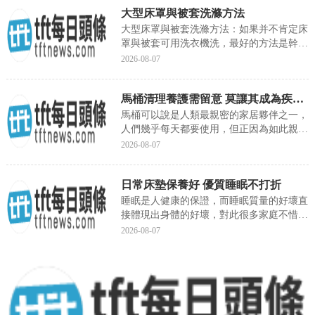
大型床罩與被套洗滌方法
的一個标準是什麼呢，估計這個是沒有多少
人知道的，隻是知道有機蔬菜好。有機蔬菜
大型床罩與被套洗滌方法：如果并不肯定床
好在哪裡這個大家要知道，有機蔬菜的...
罩與被套可用洗衣機洗，最好的方法是幹
洗，以免縮水。但必須先行過水及脫水，這
2026-08-07
樣便能清除大部分塵垢。清洗後，保持微
濕，待晾幹後，便可恢複原狀。
馬桶清理養護需留意 莫讓其成為疾病之源
馬桶可以說是人類最親密的家居夥伴之一，
人們幾乎每天都要使用，但正因為如此親密
的關系，使用稍不留意，它也可能成為疾病
2026-08-07
之源。清理養護需留意，莫讓馬桶成為疾病
之源馬桶圈細菌多要重點清潔調查發現，
日常床墊保養好 優質睡眠不打折
32%的馬桶上有痢疾杆菌，其中一種名
為'宋内'的痢疾杆菌在馬桶圈上存活的時間
睡眠是人健康的保證，而睡眠質量的好壞直
長達17天；另一份實...
接體現出身體的好壞，對此很多家庭不惜耗
費大量資金選購很好的床墊、床單等床具，
2026-08-07
希望得到一個優質的睡眠環境，提高睡眠質
量。但是花了大價錢購買來的床墊卻不經常
打理，這樣的方式不但不會得到優質的睡眠
還會對睡眠質量産生負面影響。下面就和小
編一起來看看日常床墊保養的方法吧。...