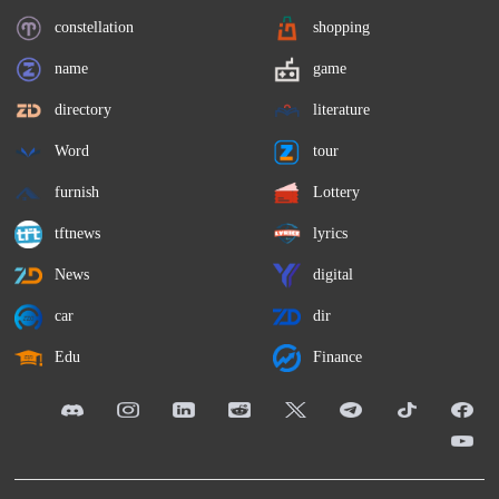
constellation
shopping
name
game
directory
literature
Word
tour
furnish
Lottery
tftnews
lyrics
News
digital
car
dir
Edu
Finance