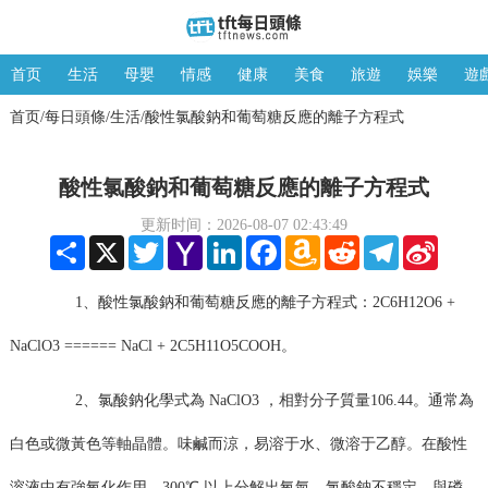
首页
生活
母嬰
情感
健康
美食
旅遊
娛樂
遊
首页
每日頭條
生活
酸性氯酸鈉和葡萄糖反應的離子方程式
/
/
/
酸性氯酸鈉和葡萄糖反應的離子方程式
更新时间：2026-08-07 02:43:49
Share
X
Twitter
Yahoo
LinkedIn
Facebook
Amazon
Reddit
Telegram
Sina
Mail
Wish
Weibo
List
1、酸性氯酸鈉和葡萄糖反應的離子方程式：2C6H12O6 +
NaClO3 ====== NaCl + 2C5H11O5COOH。
2、氯酸鈉化學式為 NaClO3 ，相對分子質量106.44。通常為
白色或微黃色等軸晶體。味鹹而涼，易溶于水、微溶于乙醇。在酸性
溶液中有強氧化作用，300℃ 以上分解出氧氣。氯酸鈉不穩定。與磷、