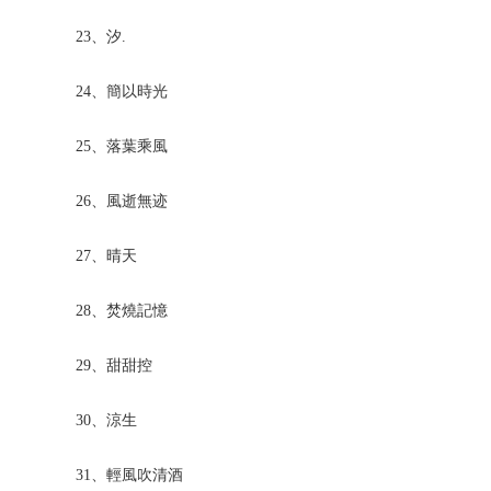
23、汐.
24、簡以時光
25、落葉乘風
26、風逝無迹
27、晴天
28、焚燒記憶
29、甜甜控
30、涼生
31、輕風吹清酒