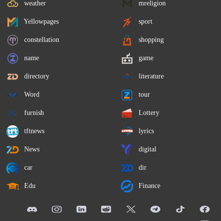
weather
mreligion
Yellowpages
sport
constellation
shopping
name
game
directory
literature
Word
tour
furnish
Lottery
tftnews
lyrics
News
digital
car
dir
Edu
Finance