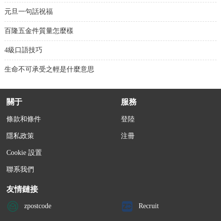
元旦一句話祝福
百隆五金件質量怎麼樣
4級口語技巧
生命不可承受之輕是什麼意思
關于
服務
條款和條件
登陸
隱私政策
注冊
Cookie 設置
聯系我們
友情鏈接
zpostcode
Recruit