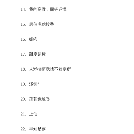
14、我的高傲，爾等豈懂
15、唐伯虎點蚊香
16、嬌痞
17、甜度超标
18、人潮擁擠我找不着廁所
19、淺笑°
20、落花也散香
21、上仙.
22、早知是夢