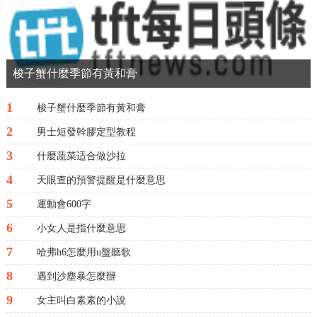
梭子蟹什麼季節有黃和膏
1
梭子蟹什麼季節有黃和膏
2
男士短發幹膠定型教程
3
什麼蔬菜适合做沙拉
4
天眼查的預警提醒是什麼意思
5
運動會600字
6
小女人是指什麼意思
7
哈弗h6怎麼用u盤聽歌
8
遇到沙塵暴怎麼辦
9
女主叫白素素的小說