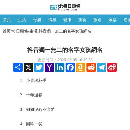
首页
生活
母嬰
情感
健康
美食
旅遊
娛樂
遊
首页
每日頭條
生活
抖音獨一無二的名字女孩網名
/
/
/
抖音獨一無二的名字女孩網名
更新时间：2026-08-08 16:19:58
Share
X
Twitter
Yahoo
LinkedIn
Facebook
Amazon
Reddit
Telegram
Sina
Mail
Wish
Weibo
List
1、小鹿瑤花手
2、十年過客
3、姐姐沒心不懂愛
4、回眸一笑