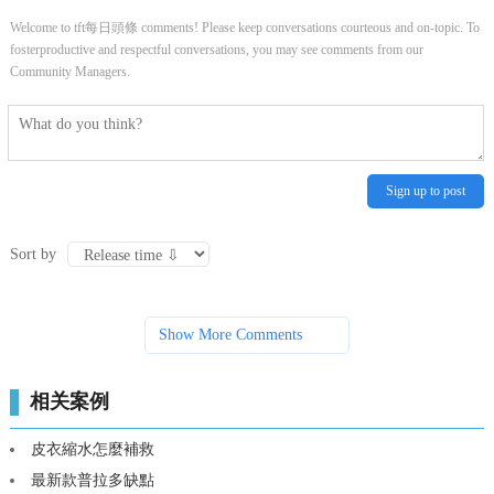
Welcome to tft每日頭條 comments! Please keep conversations courteous and on-topic. To
fosterproductive and respectful conversations, you may see comments from our
Community Managers.
Sign up to post
Sort by
Show More Comments
相关案例
皮衣縮水怎麼補救
最新款普拉多缺點