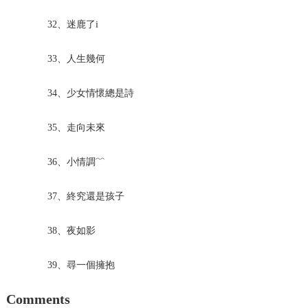
32、迷鹿了i
33、人生幾何
34、少女情懷總是詩
35、走向未來
36、小情調﹌
37、終究還是孩子
38、夜如影
39、尋一個擁抱
Comments