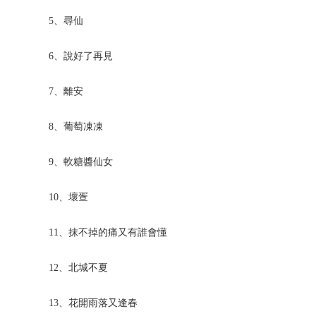
5、尋仙
6、說好了再見
7、離安
8、葡萄凍凍
9、軟糖醬仙女
10、壞疍
11、抹不掉的痛又有誰會懂
12、北城不夏
13、花開雨落又逢春