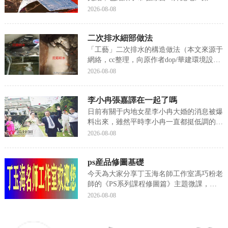
的錄制，很多粉絲都關心他的下一部作品動
2026-08-08
态。在網友們心中，最想讓鹿晗合作的女演
員之前一直是鄭爽，在《擇天記》官宣女主
二次排水細部做法
古力娜紮之前還一直傳聞女主是鄭爽，引得
粉絲們很是期...
「工藝」二次排水的構造做法（本文來源于
網絡，cc整理，向原作者dop/華建環境設計
研究所緻謝！）一、二次排水相關術語1.一
2026-08-08
次排水室内産生的水汽通過正常的排水管道
進入排水系統裡,這個過程叫一次排水。2.
李小冉張嘉譯在一起了嗎
二次排水是從普通防水工藝演變而來的一種
高...
日前有關于内地女星李小冉大婚的消息被爆
料出來，雖然平時李小冉一直都挺低調的，
但她的忠實粉絲們卻還真不少，所以對于她
2026-08-08
結婚的這種大事關注的人也不在少數，看到
李小冉幸福步入婚姻殿堂的樣子，網友們不
ps産品修圖基礎
禁感歎她的堅強，要知道在結婚之前受過情
傷的李小冉還...
今天為大家分享丁玉海名師工作室馮巧粉老
師的《PS系列課程修圖篇》主題微課，帶
大家了解PS修圖方法，歡迎大家學習欣
2026-08-08
賞。1-PS如何複制、粘貼、變換、組合圖片
2-PS中制作一版小二寸照片視頻：馮巧粉編
輯：周靜,