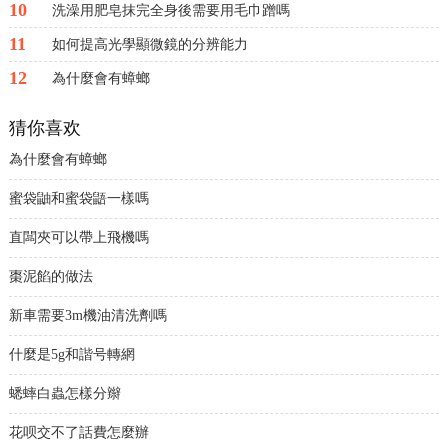
10
洗澡用肥皂抹完全身後需要用毛巾蹭嗎
11
如何提高光學顯微鏡的分辨能力
12
為什麼會有蟑螂
猜你喜欢
為什麼會有蟑螂
蜜袋鼬和蜜袋鼯一樣嗎
直闆夾可以帶上飛機嗎
棗泥餡的做法
新車需要3m機油清洗劑嗎
什麼是5g和諧号轉網
蟋蟀白蟲怎樣分辮
花呗交不了話費怎麼辦