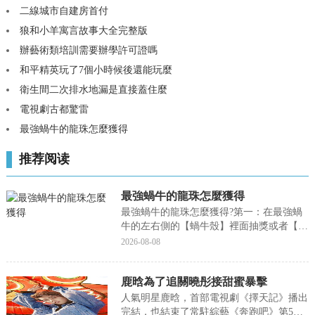
二線城市自建房首付
狼和小羊寓言故事大全完整版
辦藝術類培訓需要辦學許可證嗎
和平精英玩了7個小時候後還能玩麼
衛生間二次排水地漏是直接蓋住麼
電視劇古都驚雷
最強蝸牛的龍珠怎麼獲得
推荐阅读
最強蝸牛的龍珠怎麼獲得
最強蝸牛的龍珠怎麼獲得?第一：在最強蝸
牛的左右側的【蝸牛殼】裡面抽獎或者【探
索】都能獲得【龍珠】，今天小編就來聊一
2026-08-08
聊關于最強蝸牛的龍珠怎麼獲得?接下來我
們就一起去研究一下吧!最強蝸牛的龍珠怎
鹿晗為了追關曉彤接甜蜜暴擊
麼獲得第一：在最強蝸牛的左右側的【蝸牛
殼】裡面抽獎...
人氣明星鹿晗，首部電視劇《擇天記》播出
完結，也結束了常駐綜藝《奔跑吧》第5季