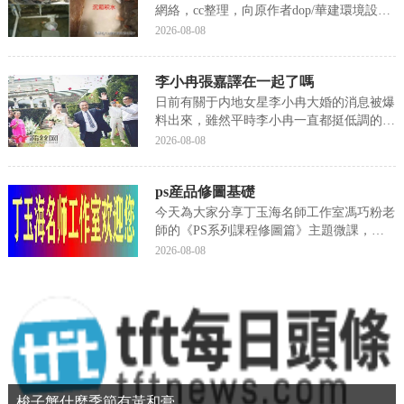
網絡，cc整理，向原作者dop/華建環境設計
研究所緻謝！）一、二次排水相關術語1.一
2026-08-08
次排水室内産生的水汽通過正常的排水管道
進入排水系統裡,這個過程叫一次排水。2.
李小冉張嘉譯在一起了嗎
二次排水是從普通防水工藝演變而來的一種
高...
日前有關于内地女星李小冉大婚的消息被爆
料出來，雖然平時李小冉一直都挺低調的，
但她的忠實粉絲們卻還真不少，所以對于她
2026-08-08
結婚的這種大事關注的人也不在少數，看到
李小冉幸福步入婚姻殿堂的樣子，網友們不
ps産品修圖基礎
禁感歎她的堅強，要知道在結婚之前受過情
傷的李小冉還...
今天為大家分享丁玉海名師工作室馮巧粉老
師的《PS系列課程修圖篇》主題微課，帶
大家了解PS修圖方法，歡迎大家學習欣
2026-08-08
賞。1-PS如何複制、粘貼、變換、組合圖片
2-PS中制作一版小二寸照片視頻：馮巧粉編
輯：周靜,
梭子蟹什麼季節有黃和膏