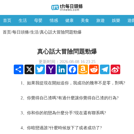
首页
生活
母嬰
情感
健康
美食
旅遊
娛樂
遊
首页
每日頭條
生活
真心話大冒險問題勁爆
/
/
/
真心話大冒險問題勁爆
更新时间：2026-08-08 16:23:25
Share
X
Twitter
Yahoo
LinkedIn
Facebook
Amazon
Reddit
Telegram
Sina
Mail
Wish
Weibo
List
1、如果我從現在開始追你，我成功的幾率不是零，對嗎?
2、你覺得自己渣嗎?有過什麼讓你覺得自己渣的行為?
3、你和你的初戀為什麼分手?現在還有聯系嗎?
4、你暗戀過誰?什麼時候放下了或者成功了?