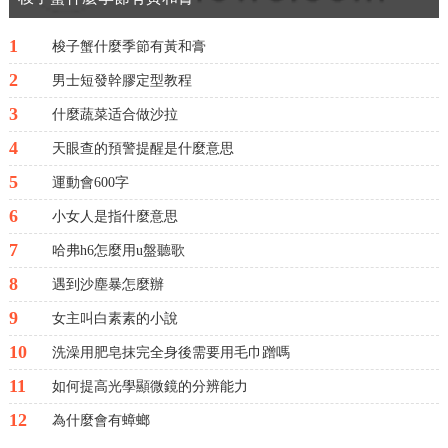
1
梭子蟹什麼季節有黃和膏
2
男士短發幹膠定型教程
3
什麼蔬菜适合做沙拉
4
天眼查的預警提醒是什麼意思
5
運動會600字
6
小女人是指什麼意思
7
哈弗h6怎麼用u盤聽歌
8
遇到沙塵暴怎麼辦
9
女主叫白素素的小說
10
洗澡用肥皂抹完全身後需要用毛巾蹭嗎
11
如何提高光學顯微鏡的分辨能力
12
為什麼會有蟑螂