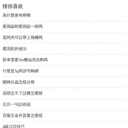
猜你喜欢
為什麼會有蟑螂
蜜袋鼬和蜜袋鼯一樣嗎
直闆夾可以帶上飛機嗎
棗泥餡的做法
新車需要3m機油清洗劑嗎
什麼是5g和諧号轉網
蟋蟀白蟲怎樣分辮
花呗交不了話費怎麼辦
元旦一句話祝福
百隆五金件質量怎麼樣
4級口語技巧