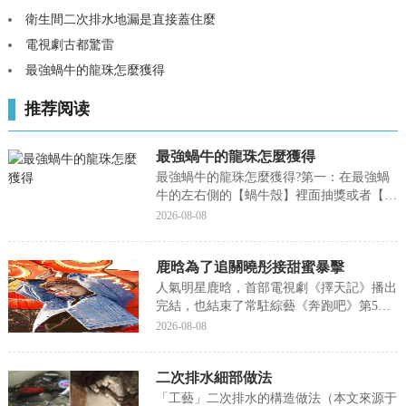
衛生間二次排水地漏是直接蓋住麼
電視劇古都驚雷
最強蝸牛的龍珠怎麼獲得
推荐阅读
最強蝸牛的龍珠怎麼獲得
最強蝸牛的龍珠怎麼獲得?第一：在最強蝸
牛的左右側的【蝸牛殼】裡面抽獎或者【探
索】都能獲得【龍珠】，今天小編就來聊一
2026-08-08
聊關于最強蝸牛的龍珠怎麼獲得?接下來我
們就一起去研究一下吧!最強蝸牛的龍珠怎
鹿晗為了追關曉彤接甜蜜暴擊
麼獲得第一：在最強蝸牛的左右側的【蝸牛
殼】裡面抽獎...
人氣明星鹿晗，首部電視劇《擇天記》播出
完結，也結束了常駐綜藝《奔跑吧》第5季
的錄制，很多粉絲都關心他的下一部作品動
2026-08-08
态。在網友們心中，最想讓鹿晗合作的女演
員之前一直是鄭爽，在《擇天記》官宣女主
二次排水細部做法
古力娜紮之前還一直傳聞女主是鄭爽，引得
粉絲們很是期...
「工藝」二次排水的構造做法（本文來源于