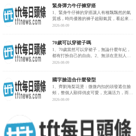
緊身彈力牛仔褲穿搭
1、緊身牛仔褲的穿搭讓人有種飄飄然的氣
質感，時尚優雅的褲子超顯氣質，看起來每
一個角度都有魅力，拼接款...
2026-08-09
70歲可以穿裙子嗎
1、70歲當然可以穿裙子，無論什麼年紀，
都有打扮自己的自由。2、無須在意别人的
評說，隻要把自己的事情...
2026-08-09
國字臉适合什麼發型
1、齊劉海梨花燙：微微内扣的頭發遮住臉
頰，整個人顯得俏皮可愛，充滿活力，而發
尾的簡約卷燙反倒增添了一...
2026-08-09