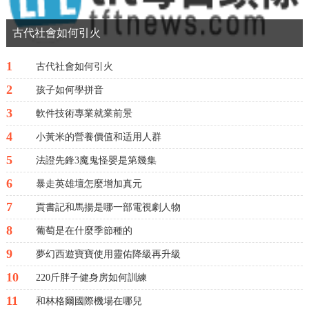
古代社會如何引火
1
古代社會如何引火
2
孩子如何學拼音
3
軟件技術專業就業前景
4
小黃米的營養價值和适用人群
5
法證先鋒3魔鬼怪嬰是第幾集
6
暴走英雄壇怎麼增加真元
7
貢書記和馬揚是哪一部電視劇人物
8
葡萄是在什麼季節種的
9
夢幻西遊寶寶使用靈佑降級再升級
10
220斤胖子健身房如何訓練
11
和林格爾國際機場在哪兒