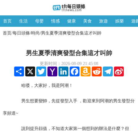
首页
生活
母嬰
情感
健康
美食
旅遊
娛樂
遊
首页
每日頭條
時尚
男生夏季清爽發型合集這才叫帥
/
/
/
男生夏季清爽發型合集這才叫帥
更新时间：2026-08-09 21:45:08
Share
X
Twitter
Yahoo
LinkedIn
Facebook
Amazon
Reddit
Telegram
Sina
Mail
Wish
Weibo
List
哈喽，大家好，我是阿潮！
男生想要變帥，先從發型入手 ，歡迎來到阿潮的男生發型分
享頻道~
說到提升顔值，不知道大家第一個想到的辦法是什麼？但