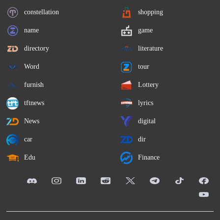
constellation
shopping
name
game
directory
literature
Word
tour
furnish
Lottery
tftnews
lyrics
News
digital
car
dir
Edu
Finance