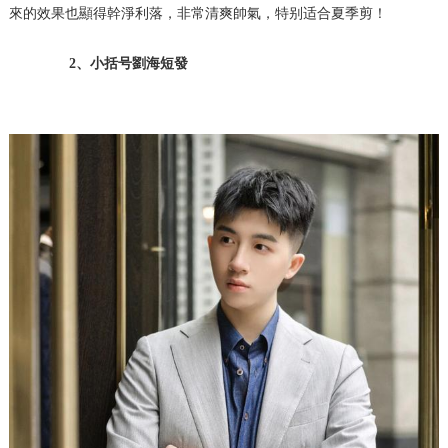
來的效果也顯得幹淨利落，非常清爽帥氣，特别适合夏季剪！
2、小括号劉海短發