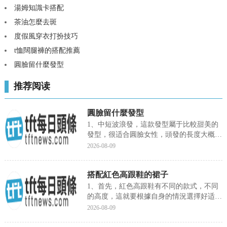
湯姆知識卡搭配
茶油怎麼去斑
度假風穿衣打扮技巧
t恤闊腿褲的搭配推薦
圓臉留什麼發型
推荐阅读
圓臉留什麼發型
1、中短波浪發，這款發型屬于比較甜美的
發型，很适合圓臉女性，頭發的長度大概在
肩部左右。2、然後把頭發...
2026-08-09
搭配紅色高跟鞋的裙子
1、首先，紅色高跟鞋有不同的款式，不同
的高度，這就要根據自身的情況選擇好适合
自己的，隻有這樣才會有比...
2026-08-09