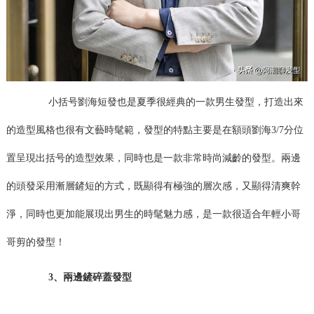
小括号劉海短發也是夏季很經典的一款男生發型，打造出來
的造型風格也很有文藝時髦範，發型的特點主要是在額頭劉海3/7分位
置呈現出括号的造型效果，同時也是一款非常時尚減齡的發型。兩邊
的頭發采用漸層鏟短的方式，既顯得有極強的層次感，又顯得清爽幹
淨，同時也更加能展現出男生的時髦魅力感，是一款很适合年輕小哥
哥剪的發型！
3、兩邊鏟碎蓋發型