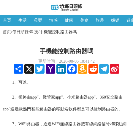
首页
生活
母嬰
情感
健康
美食
旅遊
娛樂
遊
首页
每日頭條
科技
手機能控制路由器嗎
/
/
/
手機能控制路由器嗎
更新时间：2026-08-06 18:41:42
Share
X
Twitter
Yahoo
LinkedIn
Facebook
Amazon
Reddit
Telegram
Sina
Mail
Wish
Weibo
List
1、可以。
2、極路由app”、微管家app”、小米路由器app”、360安全路由
app”這幾款熱門智能路由器的移動端軟件都是可以控制路由器的。
3、WiFi路由器，通過WiFi無線路由器把有線網絡信号和移動網