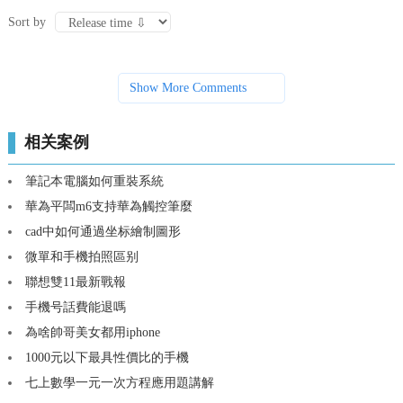
Sort by
Show More Comments
相关案例
筆記本電腦如何重裝系統
華為平闆m6支持華為觸控筆麼
cad中如何通過坐标繪制圖形
微單和手機拍照區别
聯想雙11最新戰報
手機号話費能退嗎
為啥帥哥美女都用iphone
1000元以下最具性價比的手機
七上數學一元一次方程應用題講解