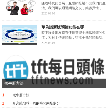
序的作...
随着時代的發展，互聯網是離不開我們的生
活。我們可以通過網絡交友，結識異性，尋
找自己的人生伴侶。随着的交友軟件出現和
2026-08-06
完善升級，模式已成熟，通過實名制舉報封
号等方式減少網絡詐騙分子存在，所以通過
華為談新版鬧鐘功能在哪
交友軟件還是可以尋找到另一半的。但如現
今社會物流橫...
時下許多網友都有使用智能手機當鬧鐘的習
慣，相對于傳統鬧鐘，智能手機的鬧鐘功能
設置更加便捷及體驗更人性化。就目前來
2026-08-06
看，許多手機提供的鬧鐘功能無非是提供重
複時間設置、鈴聲調整等。相比之下，數碼
日記君認為華為手機的鬧鐘功能來得更人性
化些，對此，下...
煮牛肝方法
1
煮牛肝方法
2
月亮繞地球一周的時間約是多少