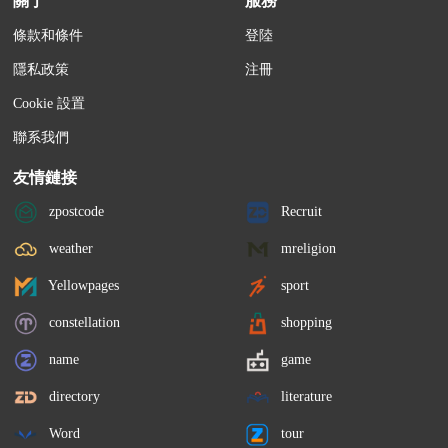
關于
服務
條款和條件
登陸
隱私政策
注冊
Cookie 設置
聯系我們
友情鏈接
zpostcode
Recruit
weather
mreligion
Yellowpages
sport
constellation
shopping
name
game
directory
literature
Word
tour