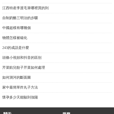
江西特産李渡毛筆哪裡買的到
自制奶酪三明治的步驟
中國超模有哪幾個
物體怎樣被磁化
243的成語是什麼
頭條小視頻和抖音的區别
芹菜餡兒餃子芹菜如何處理
如何測河的斷面圖
家中最簡單炸丸子方法
懷孕多少天能驗到強陽