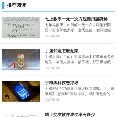
推荐阅读
七上數學一元一次方程應用題講解
七年級數學，如何解一元一次方程配套問
題？方老師教大家，隻需抓住一個關鍵點，
兩個總數量相等或者成比例。隻是需要抓住
2026-08-06
這一個點。1、抓住總量關系：一個螺釘配
兩個螺母，也就是螺釘數量：螺母數量
手遊代理怎麼創業
=1：2。也就是說螺釘的數量X2=螺母的數
量X1.3、兩...
手機遊戲在目前在遊戲市場中有着重要角色
地位，每個人基本一部手機，那手機遊戲軟
件肯定也是有的，這也說明手遊在我國的市
2026-08-06
場的是非常龐大的，那這片創業藍海中，很
多遊戲從業者想投入做遊戲代理創業，那麼
手機黑科技懸浮球
今天歸客小智帶你了解基本的手遊代理模式
哪些，掌握手...
手機裡面的功能多得讓人眼花缭亂。可小編
唯獨對“懸浮球”喜歡得很。裡面所包含的功
能簡直就是百寶箱。不信你就往下看.....
2026-08-06
一、懸浮球有什麼作用？當手機開啟懸浮球
功能後，屏幕上會出現快捷圖标，可以實現
網上交友軟件成功率有多少
不通過實體按鍵操作，就能快速進入特定程