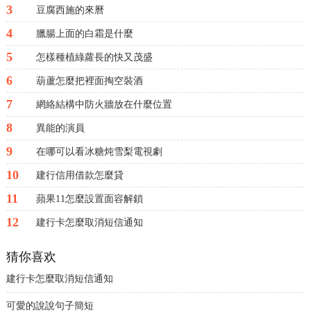
3
豆腐西施的來曆
4
臘腸上面的白霜是什麼
5
怎樣種植綠蘿長的快又茂盛
6
葫蘆怎麼把裡面掏空裝酒
7
網絡結構中防火牆放在什麼位置
8
異能的演員
9
在哪可以看冰糖炖雪梨電視劇
10
建行信用借款怎麼貸
11
蘋果11怎麼設置面容解鎖
12
建行卡怎麼取消短信通知
猜你喜欢
建行卡怎麼取消短信通知
可愛的說說句子簡短