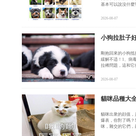
基本可以說沒什麼
2026-08-07
小狗拉肚子
剛抱回來的小狗抵
緩解不适！1、病
拉稀問題，這和它
2026-08-07
貓咪品種大
貓咪出衆的顔值，
爆表，你對了嗎？N
咪，雜交的它們，