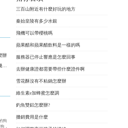
三百山附近有什麼好玩的地方
秦始皇陵有多少水銀
飛機可以帶櫻桃嗎
蘋果醋和蘋果醋飲料是一樣的嗎
麼辦
服務器已停止響應是怎麼回事
嗎
去辦健康證都需要帶些什麼證件啊
雪花酥沒有不粘鍋怎麼辦
維生素e加蜂蜜怎麼調
釣魚雙鋁怎麼辦?
攤銷費用是什麼
的狗
的狗，