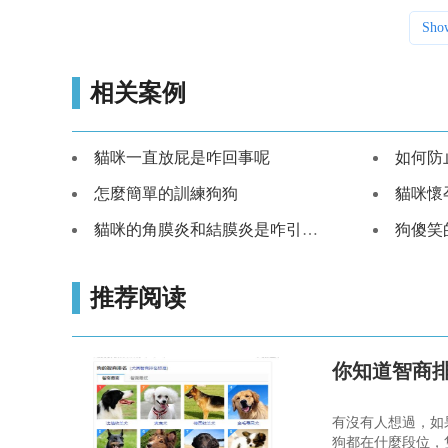
Sho
相关案例
貓咪一直放屁是咋回事呢
如何防
怎麼簡單的訓練狗狗
貓咪懷
貓咪的角膜炎和結膜炎是咋引起的
狗傻笑
推荐阅读
你知道智商
有沒有人想過，如
狗都在什麼段位，