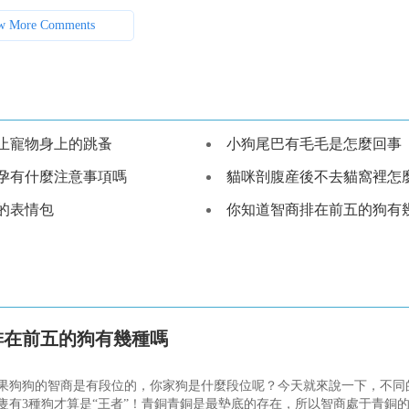
w More Comments
止寵物身上的跳蚤
小狗尾巴有毛毛是怎麼回事
孕有什麼注意事項嗎
貓咪剖腹産後不去貓窩裡怎
的表情包
你知道智商排在前五的狗有幾種
排在前五的狗有幾種嗎
果狗狗的智商是有段位的，你家狗是什麼段位呢？今天就來說一下，不同
隻有3種狗才算是“王者”！青銅青銅是最墊底的存在，所以智商處于青銅