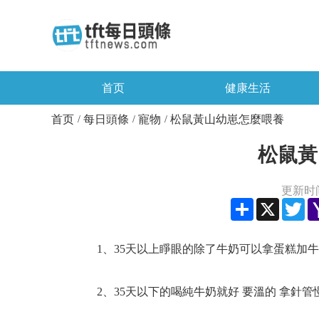
首页
健康生活
首页
每日頭條
寵物
松鼠黃山幼崽怎麼喂養
/
/
/
松鼠黃
更新时间：
Share
X
Twi
1、35天以上睜眼的除了牛奶可以拿蛋糕加牛奶活
2、35天以下的喝純牛奶就好 要溫的 拿針管慢慢喂