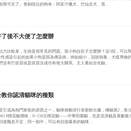
智商可言了。青銅段位的狗有：阿富汗獵犬、巴仙吉犬、英...
好了後不大便了怎麼辦
抗力比較差，生病是很常見的問題。當小狗拉肚子怎麼辦？這5招，可以
毒性感染引起的如果小狗是因為傳染病，例如細小，冠狀病毒，犬瘟導緻
們沒有打疫苗或是疫苗沒成功有很大關系。主人要結合化驗...
全教你認清貓咪的種類
是它成為熱門家寵的原因之一，貓咪相貌排行表新鮮出爐，橘貓第2，第1
O.8狸花貓價格：0~150元狸花貓——中華田園貓，也是流浪貓及基數龐
顔值飄忽不定，同一胎中，可以有顔值爆表的貓咪...