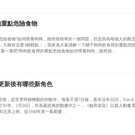
的重點危險食物
危險食物?如何喂養狗狗，雖然很簡單的一個問題，但是因為每個人的觀
，大概有這麼3種觀點：，我來為大家講解一下關于狗狗飲食裡的重點危
看一看吧!狗狗飲食裡的重點危險食物如何喂養狗狗，雖然很...
更新後有哪些新角色
背後，是世界時鐘轉動的80餘年。每集不過7分鐘，基本沒有台詞，Tom＆Je
了81年。2月26日，作為最經典的動畫IP之一，《貓和老鼠》以真人動畫
北美上映。從1940年第一集動畫...