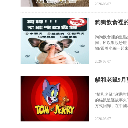
2026-08-07
狗狗飲食裡
狗狗飲食裡的重點
同，所以衆說紛壇
物?跟着小編一起來
2026-08-07
貓和老鼠9月
“貓和老鼠”追逐的
的貓鼠追逐故事火
方式回歸，在中國和
2026-08-07