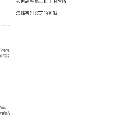
如何調整高三孩子的情緒
怎樣辨别靈芝的真假
幫狗狗
的腹瀉
顔值
大的貓