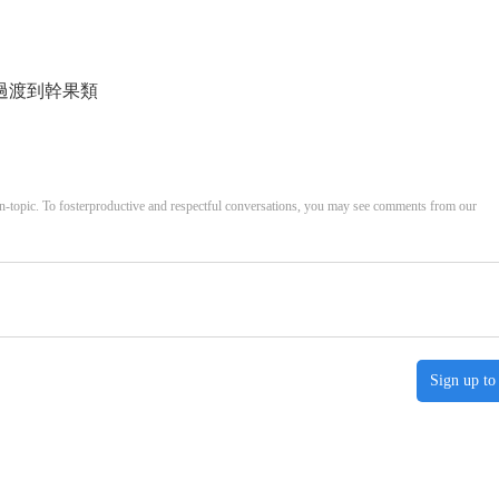
過渡到幹果類
opic. To fosterproductive and respectful conversations, you may see comments from our
Sign up to