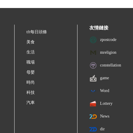
友情鏈接
tft每日頭條
zpostcode
美食
生活
mreligion
職場
constellation
母嬰
game
時尚
Word
科技
汽車
Lottery
News
dir