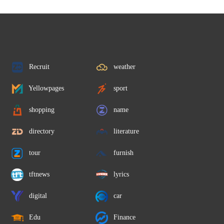
Recruit
weather
Yellowpages
sport
shopping
name
directory
literature
tour
furnish
tftnews
lyrics
digital
car
Edu
Finance