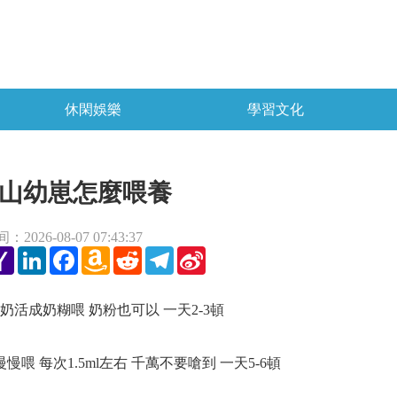
休閑娛樂
學習文化
山幼崽怎麼喂養
2026-08-07 07:43:37
tter
Yahoo
LinkedIn
Facebook
Amazon
Reddit
Telegram
Sina
Mail
Wish
Weibo
List
成奶糊喂 奶粉也可以 一天2-3頓
 每次1.5ml左右 千萬不要嗆到 一天5-6頓