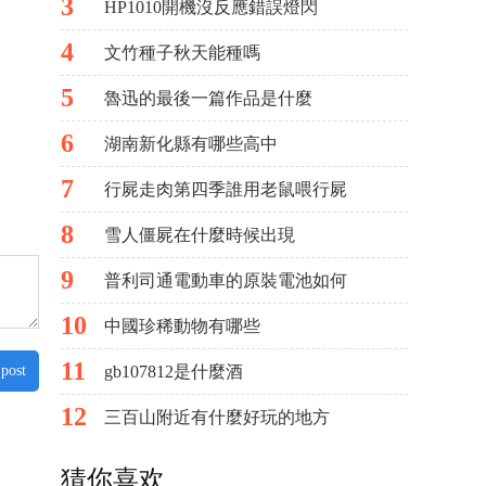
3
HP1010開機沒反應錯誤燈閃
4
文竹種子秋天能種嗎
5
魯迅的最後一篇作品是什麼
6
湖南新化縣有哪些高中
7
行屍走肉第四季誰用老鼠喂行屍
8
雪人僵屍在什麼時候出現
9
普利司通電動車的原裝電池如何
10
中國珍稀動物有哪些
11
gb107812是什麼酒
 post
12
三百山附近有什麼好玩的地方
猜你喜欢