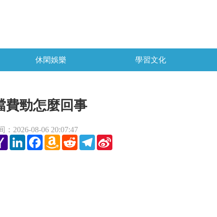
休閑娛樂
學習文化
檔費勁怎麼回事
2026-08-06 20:07:47
tter
Yahoo
LinkedIn
Facebook
Amazon
Reddit
Telegram
Sina
Mail
Wish
Weibo
List