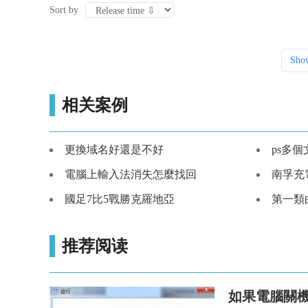
Sort by
Sho
相关案例
更換域名好還是不好
ps多
電腦上輸入法消失怎麼找回
南孚充
國足7比5戰勝克羅地亞
第一類
推荐阅读
如果電腦關