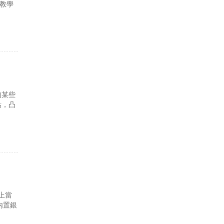
育教學
的某些
點，凸
上當
内置銀