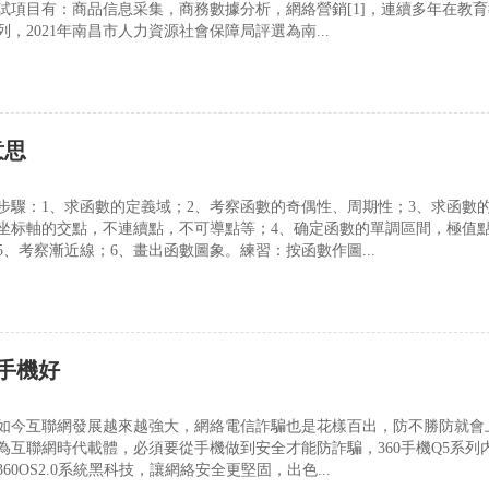
試項目有：商品信息采集，商務數據分析，網絡營銷[1]，連續多年在教
，2021年南昌市人力資源社會保障局評選為南...
意思
步驟：1、求函數的定義域；2、考察函數的奇偶性、周期性；3、求函數
坐标軸的交點，不連續點，不可導點等；4、确定函數的單調區間，極值
、考察漸近線；6、畫出函數圖象。練習：按函數作圖...
麼手機好
如今互聯網發展越來越強大，網絡電信詐騙也是花樣百出，防不勝防就會
為互聯網時代載體，必須要從手機做到安全才能防詐騙，360手機Q5系列
60OS2.0系統黑科技，讓網絡安全更堅固，出色...