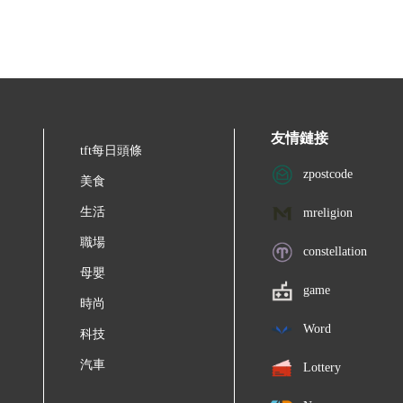
友情鏈接
tft每日頭條
zpostcode
美食
生活
mreligion
職場
constellation
母嬰
game
時尚
Word
科技
汽車
Lottery