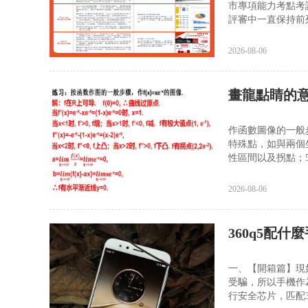
市專項能力考點考
評審中一直保持前列
2026-08-06
畫龍點睛的
作函數圖像的一般
特殊點，如與兩個
性區間以及拐點；5
2026-08-06
360q5配什
一、【開箱篇】現
受騙，所以手機作
行安全芯片，匹配3