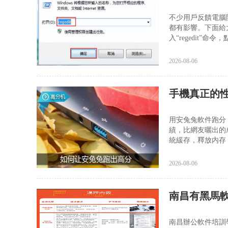
不少用戶反饋電腦
都有影響。下面給
入“regedit”命
2026-08-06
手機真正的
用安兔兔軟件跑分
績，比網友曬出的
統緩存，釋放内存，
2026-08-06
南昌有黑馬
南昌辦公軟件培訓