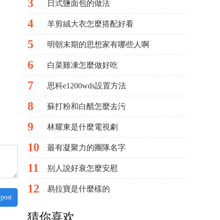
3
日式鹽面包的做法
4
羊剪絨大衣怎麼搭配好看
5
明朝末期的思想家有哪些人啊
6
白菜雞凍怎麼做好吃
7
思科e1200wds設置方法
8
蘇打粉和白醋怎麼去污
9
林耀東是什麼電視劇
10
最有凝聚力的團隊名字
11
别人說好衰怎麼安慰
12
易拉寶是什麼樣的
 post
猜你喜欢