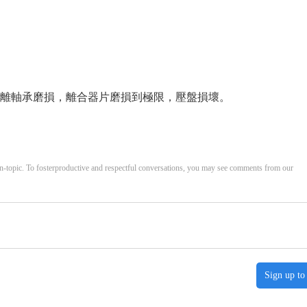
分離軸承磨損，離合器片磨損到極限，壓盤損壞。
opic. To fosterproductive and respectful conversations, you may see comments from our
Sign up to