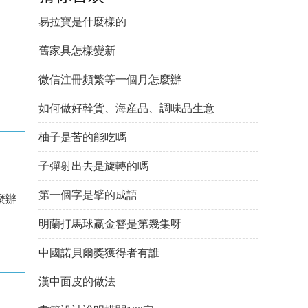
易拉寶是什麼樣的
舊家具怎樣變新
微信注冊頻繁等一個月怎麼辦
如何做好幹貨、海産品、調味品生意
柚子是苦的能吃嗎
子彈射出去是旋轉的嗎
第一個字是擘的成語
麼辦
明蘭打馬球赢金簪是第幾集呀
中國諾貝爾獎獲得者有誰
漢中面皮的做法