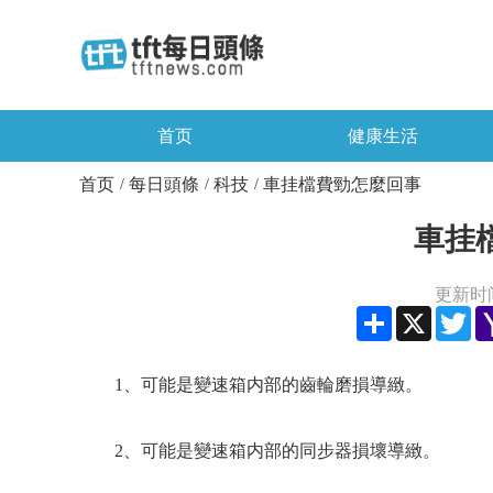
首页
健康生活
首页
每日頭條
科技
車挂檔費勁怎麼回事
/
/
/
車挂
更新时间：
Share
X
Twi
1、可能是變速箱内部的齒輪磨損導緻。
2、可能是變速箱内部的同步器損壞導緻。