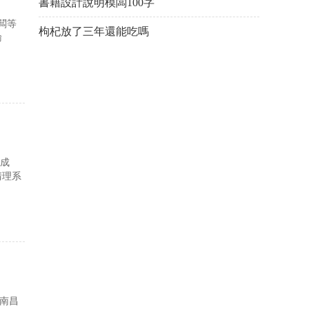
書籍設計說明模闆100字
闆等
枸杞放了三年還能吃嗎
輸
的成
清理系
為南昌