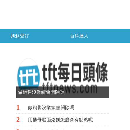
興趣愛好
百科達人
做銷售沒業績會開除嗎
1
做銷售沒業績會開除嗎
2
用酵母發面烙餅怎麼會有點粘呢