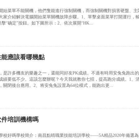
開始菜單不能關機，他們隻能進行強制關機，而強制關機對損害硬盤、主
大家介紹解決電腦開始菜單關機故障步驟。1、單擊桌面菜單打開運行，
令，點擊“确定”按鈕。如下圖所示：2、依次展開“HK...
性能應該看哪幾點
，是許多機友的樂趣之一，還能同好友PK成績。不過有時用安兔兔跑出
成績要低不少。這該怎麼辦呢？今天我就教你七招，提高跑分成績。1、
關閉後台應用。2、将安兔兔設置為64位模式，能跑出更...
軟件培訓機構嗎
學校好嗎學校簡介：南昌點晴職業技能培訓學校——5A精品2020年備選