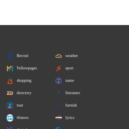
Recruit
weather
Yellowpages
sport
shopping
name
directory
literature
tour
furnish
tftnews
lyrics