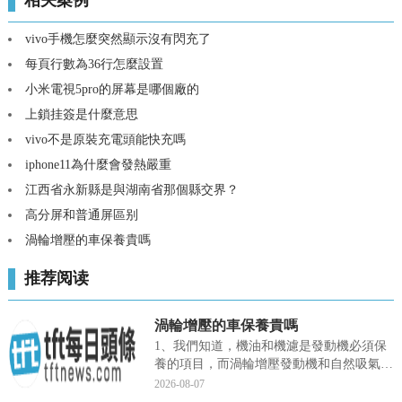
相关案例
vivo手機怎麼突然顯示沒有閃充了
每頁行數為36行怎麼設置
小米電視5pro的屏幕是哪個廠的
上鎖挂簽是什麼意思
vivo不是原裝充電頭能快充嗎
iphone11為什麼會發熱嚴重
江西省永新縣是與湖南省那個縣交界？
高分屏和普通屏區别
渦輪增壓的車保養貴嗎
推荐阅读
渦輪增壓的車保養貴嗎
1、我們知道，機油和機濾是發動機必須保
養的項目，而渦輪增壓發動機和自然吸氣發
動機保養周期基本一樣。而很多人認為渦輪
2026-08-07
增壓保養貴，因為渦輪增壓使用的機油更