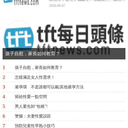
據、軟件殘留等進行清理，...
2026-08-07
孩子自慰，家長如何教育？
1
孩子自慰，家長如何教育？
2
怎樣滿足女人性需求！
3
避孕環 不是誰都可以戴|其他避孕方法
4
留給性愛一點空間
5
男人要先卸“包袱”!
6
警惕：夫妻性愛誤區
7
預防兒童性早熟小技巧