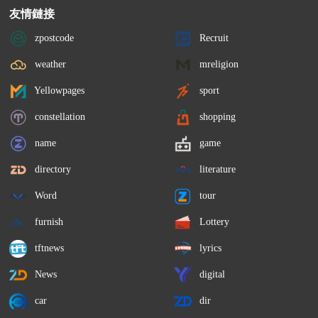
友情鏈接
zpostcode
Recruit
weather
mreligion
Yellowpages
sport
constellation
shopping
name
game
directory
literature
Word
tour
furnish
Lottery
tftnews
lyrics
News
digital
car
dir