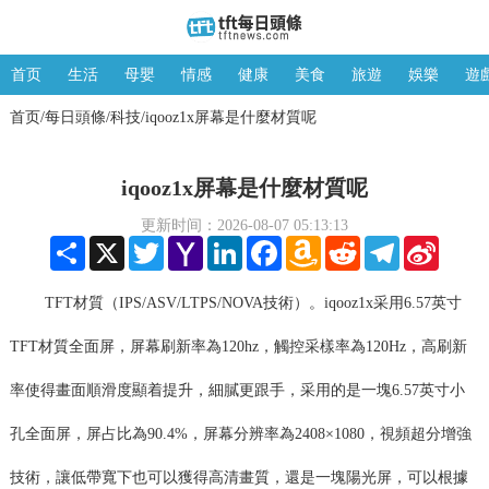
首页
生活
母嬰
情感
健康
美食
旅遊
娛樂
遊
首页
每日頭條
科技
iqooz1x屏幕是什麼材質呢
/
/
/
iqooz1x屏幕是什麼材質呢
更新时间：2026-08-07 05:13:13
Share
X
Twitter
Yahoo
LinkedIn
Facebook
Amazon
Reddit
Telegram
Sina
Mail
Wish
Weibo
List
TFT材質（IPS/ASV/LTPS/NOVA技術）。iqooz1x采用6.57英寸
TFT材質全面屏，屏幕刷新率為120hz，觸控采樣率為120Hz，高刷新
率使得畫面順滑度顯着提升，細膩更跟手，采用的是一塊6.57英寸小
孔全面屏，屏占比為90.4%，屏幕分辨率為2408×1080，視頻超分增強
技術，讓低帶寬下也可以獲得高清畫質，還是一塊陽光屏，可以根據