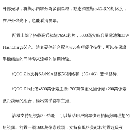
外部光線，将顯示内容分為多個區域，動态調整顯示區域的對比度，
在戶外強光下，也能看清屏幕。
配置上除了搭載高通骁龍765G芯片，5000毫安時容量電池和33W
FlashCharge閃充。這套硬件組合配合vivo多項優化技術，可以在保證
手機續航的同時帶來流暢的使用體驗。
iQOO Z1x支持SA/NSA雙模5G網絡和（5G+4G）雙卡雙待。
iQOO Z1x配備4800萬像素主攝+200萬像虛化攝像頭+200萬像素
微距鏡頭的組合，輸出幾乎都靠主攝。
該機支持短視頻2.0功能，可以幫助用戶簡單快速拍攝剪輯理想的
短視頻。前置一顆1600萬像素鏡頭，支持多風格美顔和前置超級夜