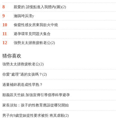
8
親愛的 請慢點進入我體内(圖)(2)
9
瀹鵑垮浜澶у
10
偷窺性感女房東我欲火中燒
11
避孕環常見問題大集合
12
強勢太太拯救疲軟老公(2)
猜你喜欢
強勢太太拯救疲軟老公(2)
你愛“處理”過的女孩嗎？(2)
過量補鋅易造成性早熟？
順義區天竺鎮:加強宣傳引導倡導科學避孕
家長須知：孩子的性教育應該從哪兒開始
男子向9歲堂妹提性要求被拒 将其虐殺(2)