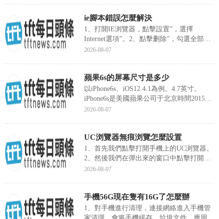
貴，其實不然，不少渦輪發動機其實用便宜
ie腳本錯誤怎麼解決
的礦物機油是完全可以的，一桶僅僅一百多
元，完全可以保證發動機的正常運轉。這個
1、打開IE浏覽器，點擊設置”，選擇
保養費用跟自吸發動機完全一樣。2、即使
Internet選項”。2、點擊删除”，勾選全部選
是缸内直噴的渦輪增壓發動機，很多廠家的
項，點擊删除”按鈕。3、點擊安全”，點擊
2026-08-07
保養也僅需半合機油就行了。比如比亞迪的
将所有區域重置為默認級别”。4、點擊高
1.5T發動機，其首保
級”，點擊還原高級設置”。
蘋果6s的屏幕尺寸是多少
以iPhone6s、iOS12.4.1為例。4.7英寸。
iPhone6s是美國蘋果公司于北京時間2015年
9月10日發布的一款智能手機。iPhone6s的
2026-08-07
配色有金色、銀色、深空灰色、玫瑰金色。
其内部具有壓力感應觸摸屏技術3DTouch，
UC浏覽器無痕浏覽怎麼設置
屏幕采用高強度的Ion-X玻璃，采用了蘋果
A9處理器，後置攝像頭1200萬像素，前置
1、首先我們點擊打開手機上的UC浏覽器。
攝像頭500萬像素，CMOS為了降噪采用“深
2、然後我們在彈出來的窗口中點擊打開底
槽隔離”技術，支持4K視頻攝錄。iP
部的窗口”。3、然後我們在彈出來的窗口中
2026-08-07
點擊打開無痕浏覽”即可。
手機56G現在隻有16G了怎麼辦
1、對手機進行清理，連接網絡進入手機管
家清理，會将手機緩存、垃圾文件、應用數