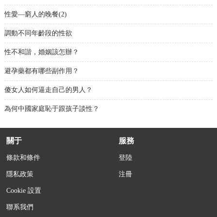
性愛―窮人的晚餐(2)
調動不同年齡段的性欲
性不和諧，婚姻該怎辦？
避孕藥都有哪些副作用？
傻女人如何逼走自己的男人？
為何中國家庭恥于跟孩子談性？
關于
服務
條款和條件
登陸
隱私政策
注冊
Cookie 設置
聯系我們