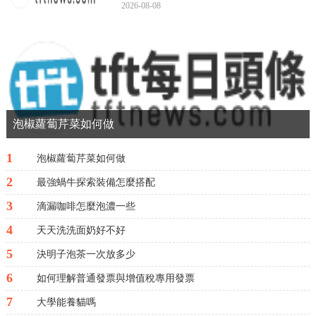
角“設置”單擊。3、在“...
2026-08-08
泡椒蘿蔔芹菜如何做
1
泡椒蘿蔔芹菜如何做
2
最強蝸牛探索裝備怎麼搭配
3
滴漏咖啡怎麼泡濃一些
4
天天洗洗面奶好不好
5
決明子泡茶一次放多少
6
如何理解普通發票與增值稅專用發票
7
大學能養貓嗎