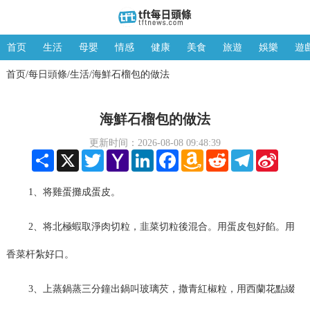
首页
生活
母嬰
情感
健康
美食
旅遊
娛樂
遊
首页
每日頭條
生活
海鮮石榴包的做法
/
/
/
海鮮石榴包的做法
更新时间：2026-08-08 09:48:39
Share
X
Twitter
Yahoo
LinkedIn
Facebook
Amazon
Reddit
Telegram
Sina
Mail
Wish
Weibo
List
1、将雞蛋攤成蛋皮。
2、将北極蝦取淨肉切粒，韭菜切粒後混合。用蛋皮包好餡。用
香菜杆紮好口。
3、上蒸鍋蒸三分鐘出鍋叫玻璃芡，撒青紅椒粒，用西蘭花點綴