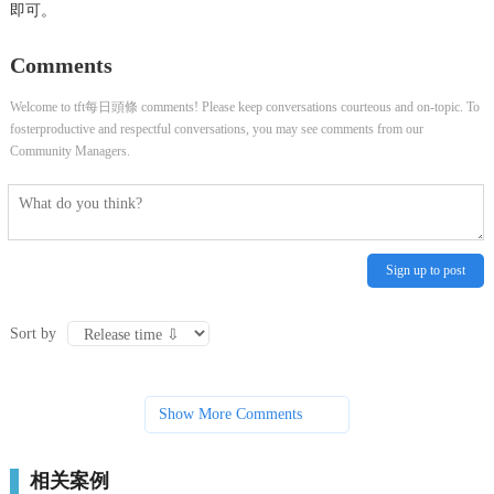
即可。
Comments
Welcome to tft每日頭條 comments! Please keep conversations courteous and on-topic. To
fosterproductive and respectful conversations, you may see comments from our
Community Managers.
Sign up to post
Sort by
Show More Comments
相关案例