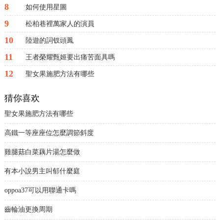
8
如何使用星圖
9
松柏巷裡萬家人的演員
10
陸遊的詞钗頭鳳
11
王者榮耀甄姬要出痛苦面具嗎
12
聖女果施肥方法有哪些
猜你喜欢
聖女果施肥方法有哪些
高鐵一等座座位怎麼調節斜度
雞腿菇白菜藕片湯怎麼做
有本小說男主叫郁什麼庭
oppoa37可以用聯通卡嗎
齒輪油更換周期