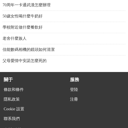
70周年一卡通武漢怎麼辦理
50歲女性喝什麼牛奶好
學校附近做什麼餐飲好
老舍什麼族人
佳能數碼相機的鏡頭如何清潔
父母愛情中安諾怎麼死的
關于
服務
條款和條件
登陸
隱私政策
注冊
Cookie 設置
聯系我們