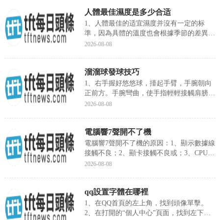
人體最佳濕度是多少合适
1、人體最佳的适宜濕度并沒有一定的标
準，因為具體的溫度也會根據季節的差異存
在着變化，如果是冬天時，人...
2026-08-08
溜溜球發球技巧
1、右手握好悠悠球，擡起手臂，手腕朝向
正前方。手腕彎曲，使手指輕輕接觸肩膀。
2、用力把悠悠球向下擲出...
2026-08-08
電腦響7聲開不了機
電腦響7聲開不了機的原因：1、顯示數據線
接觸不良；2、顯卡接觸不良或；3、CPU接
觸不良及過熱；4、...
2026-08-08
qq設置字體在哪裡
1、在QQ首頁的左上角，找到頭像單擊。
2、在打開的“個人中心”頁面，找到左下