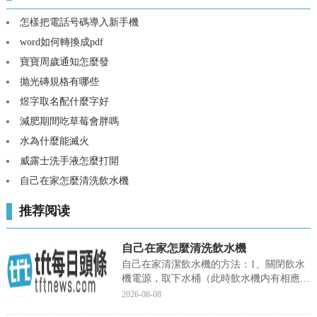
怎樣把電話号碼導入新手機
word如何轉換成pdf
寶寶周歲通知怎麼發
抛光磚規格有哪些
煜字取名配什麼字好
減肥期間吃草莓會胖嗎
水為什麼能滅火
威露士洗手液怎麼打開
自己在家怎麼清洗飲水機
推荐阅读
自己在家怎麼清洗飲水機
自己在家清潔飲水機的方法：1、關閉飲水
機電源，取下水桶（此時飲水機内有相應内
存水），連接電源，開啟加...
2026-08-08