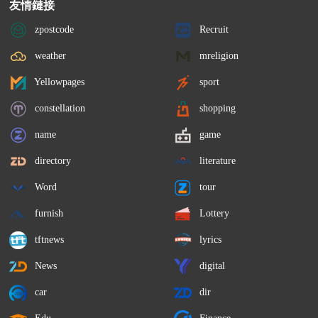
友情鏈接
zpostcode
Recruit
weather
mreligion
Yellowpages
sport
constellation
shopping
name
game
directory
literature
Word
tour
furnish
Lottery
tftnews
lyrics
News
digital
car
dir