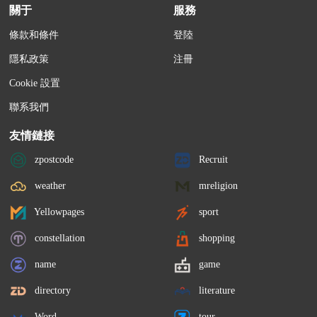
關于
服務
條款和條件
登陸
隱私政策
注冊
Cookie 設置
聯系我們
友情鏈接
zpostcode
Recruit
weather
mreligion
Yellowpages
sport
constellation
shopping
name
game
directory
literature
Word
tour