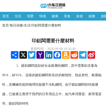
首页
生活
母嬰
情感
健康
美食
旅遊
娛樂
遊
首页
每日頭條
生活
印鋁闆需要什麼材料
/
/
/
印鋁闆需要什麼材料
更新时间：2026-08-09 19:56:49
Share
X
Twitter
Yahoo
LinkedIn
Facebook
Amazon
Reddit
Telegram
Sina
Mail
Wish
Weibo
List
1、鍍鋁鋼闆是鋁矽合金鍍層的鋼闆，其中需要鋁含量為
90％，矽10％。這樣的鍍鋁鋼闆有良好的耐熱性、熱反射性、耐腐蝕
性，其機械性能與物理性能優于冷軋鋼闆。由于鍍鋁鋼闆的性能優
越，已被廣泛應用于我們的日常用品之中。如汽車消聲器、家用電器
等。鍍鋁闆的特性