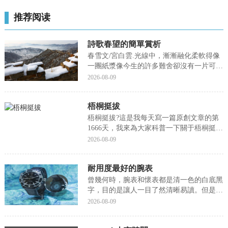
推荐阅读
詩歌春望的簡單賞析
春雪文/宮白雲.光線中，漸漸融化柔軟得像
一團紙漿像今生的許多難舍卻沒有一片可以
留下那一片一片曾藏着多少失敗的修辭我踩
2026-08-09
在上面一字一字痛得流水太陽埋葬着它們我
看着落日的圓滿莫名的想哭卻遍尋不到那個
梧桐挺拔
可以抱頭的人2017-02-09北國風光，壯美
莫...
梧桐挺拔?這是我每天寫一篇原創文章的第
1666天，我來為大家科普一下關于梧桐挺
拔?下面希望有你要的答案，我們一起來看
2026-08-09
看吧!梧桐挺拔這是我每天寫一篇原創文章
的第1666天秋高氣爽，正是登山好時候。這
耐用度最好的腕表
次，我決定一個人去爬山。前幾年這個時
候，是親...
曾幾何時，腕表和懷表都是清一色的白底黑
字，目的是讓人一目了然清晰易讀。但是如
今潮流更叠，腕表本身指示時間的功能早已
2026-08-09
不是首要任務——當凝聚其上的制表技術與
工藝化作佩戴者的注腳，彰顯個性與審美才