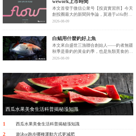
wework上市時間
是高級制表的正經事。于是，給黑色的腕表
裝上黑色表盤...
本文首發于微信公衆号【投資實習所】今天
創投圈最大的新聞與争論，莫過于a16z對
WeWork創始人AdamNeumann的新公司Flow
2026-08-09
的投資，這筆投資達到了3.5億美金，成為
a16z曆史上單筆金額最大的一筆投資，也讓
白鲳用什麼釣好上魚
Flow這個還沒開始正式...
本文來自盛世三漁聯合創始人——釣者無疆
秋季是垂釣的黃金釣季，也是魚類覓食的高
峰期。每年農曆八月，恰好正逢中秋佳節，
2026-08-09
節前幾天，飼養淡水白鲳的魚塘便會對外開
放，許可釣魚。白鲳味道鮮美，肉質細膩，
無論怎麼烹饪，都可以稱得上是一道佳肴。
而随着科技條...
西瓜水果美食生活科普揭秘漲知識
1
西瓜水果美食生活科普揭秘漲知識
2
遊泳or跑步哪種運動方式更減肥