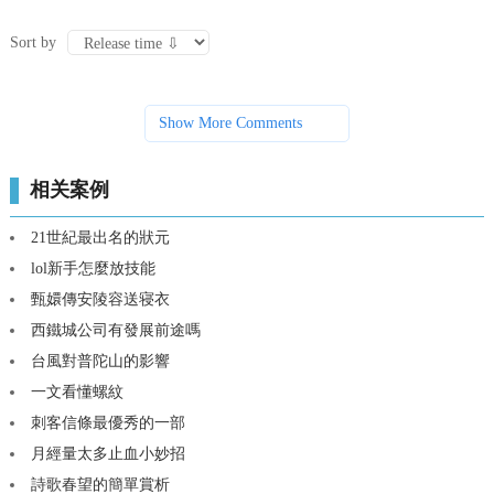
Sort by
Show More Comments
相关案例
21世紀最出名的狀元
lol新手怎麼放技能
甄嬛傳安陵容送寝衣
西鐵城公司有發展前途嗎
台風對普陀山的影響
一文看懂螺紋
刺客信條最優秀的一部
月經量太多止血小妙招
詩歌春望的簡單賞析