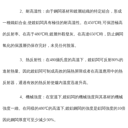
2、耐高溫性：由于鋼闆基材和鍍層組織的特定組合，形成
一種鐵鋁合金,使鍍鋁闆具有極佳的耐高溫性。在450℃時,可保證極高
的反射率。在高于480℃時,鍍層外觀發灰。在高達650℃時，防止鋼闆
氧化的保護層仍保存完好，未見任何脫落。
3、熱反射性：在480攝氏度的高溫下，鍍鋁闆可反射80%的
進射熱量。因此鍍鋁闆可制成高效的隔熱屏障或者在高溫應用中的熱
反射器，通過有效的熱反射使爐内溫度迅速升高。
4、機械強度：在室溫下,鍍鋁闆的機械強度與其基材的機械
強度一緻。在同樣的480℃的高溫下,鍍鋁鋼闆的強度是鋁闆強度的10倍
因此鋼闆厚度可至少減少30%。