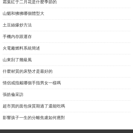
霜葉紅于二月花是什麼季節的
山魈和狒狒哪個體型大
土豆絲爆炒方法
手機内存跟運存
火電廠燃料系統簡述
山東刮了幾級風
什麼材質的床墊才是最好的
情侶戒指戴哪個手指男女一樣嗎
張皓倫采訪
超市買的面包保質期過了還能吃嗎
影響孩子一生的分離焦慮如何應對