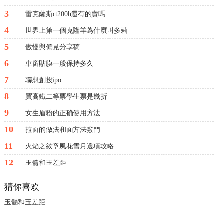
3
雷克薩斯ct200h還有的賣嗎
4
世界上第一個克隆羊為什麼叫多莉
5
傲慢與偏見分享稿
6
車窗貼膜一般保持多久
7
聯想創投ipo
8
買高鐵二等票學生票是幾折
9
女生眉粉的正确使用方法
10
拉面的做法和面方法竅門
11
火焰之紋章風花雪月選項攻略
12
玉髓和玉差距
猜你喜欢
玉髓和玉差距