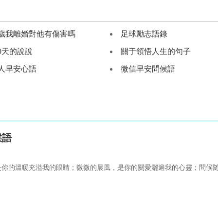
8歲我離婚對他有傷害嗎
足球勵志語錄
00天的說說
關于領悟人生的句子
人早安心語
微信早安問候語
候語
是你的溫暖充溢我的眼睛；微微的晨風，是你的關愛灑遍我的心靈；問候