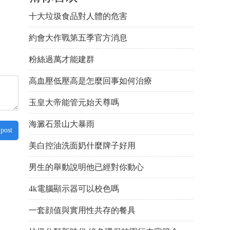
十大垃圾食品對人體的危害
約會大作戰第五季官方消息
粉絲過萬才能建群
高血壓低壓高是怎麼回事如何治療
玉皇大帝能管元始天尊嗎
海澱石景山大暴雨
 post
美白控油洗面奶什麼牌子好用
男生的舉動說明他已經對你動心
4k電腦顯示器可以校色嗎
一套顔值與實用性共存的餐具