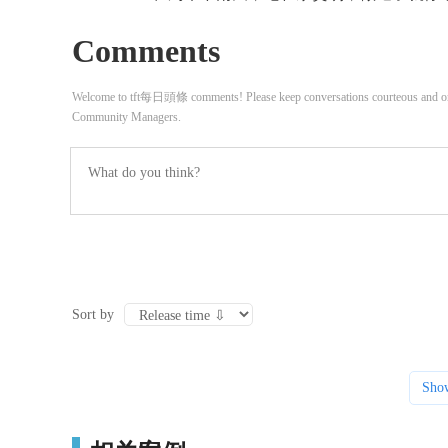
Comments
Welcome to tft每日頭條 comments! Please keep conversations courteous and on-t
Community Managers.
Sort by
Sho