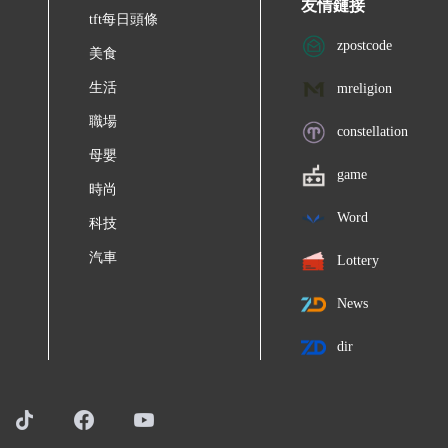
友情鏈接
tft每日頭條
zpostcode
美食
生活
mreligion
職場
constellation
母嬰
game
時尚
Word
科技
汽車
Lottery
News
dir