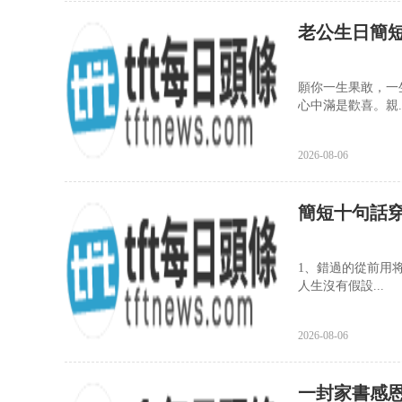
老公生日簡
願你一生果敢，一
心中滿是歡喜。親..
2026-08-06
簡短十句話
1、錯過的從前用
人生沒有假設...
2026-08-06
一封家書感