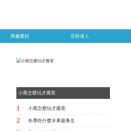
興趣愛好
百科達人
小喬怎麼玩才厲害
1
小喬怎麼玩才厲害
2
冬季吃什麼水果最養生