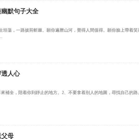
短幽默句子大全
生坦蕩，一路披荊斬棘。願你遍曆山河，覺得人間值得。願你臉上帶着笑
.
穿透人心
将來補全，陪着你到靜止的地方。2、不要拿着别人的地圖，尋找自己的路
恩父母