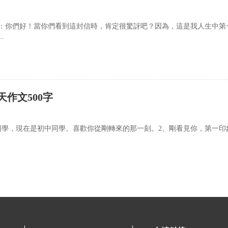
：你們好！當你們看到這封信時，肯定很驚訝吧？因為，這是我人生中第
.
天作文500字
同學，現在是初中同學。喜歡你從剛轉來的那一刻。2、剛看見你，第一印