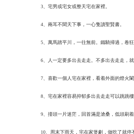
3、宅男或宅女或整天宅在家裡。
4、兩耳不聞天下事，一心隻讀聖賢書。
5、萬馬踏平川，一往無前。鐵騎掃過，卷狂
6、人一定要多出去走走。不多出去走走，就
7、喜歡一個人宅在家裡，看着外面的燈火闌
8、宅在家裡容易抑郁多出去走走可以跳跳樓
9、擡頭一片迷茫，回首滿是滄桑，低頭刷着
10、周末下雨天，宅在家煲劇，做吃了就停