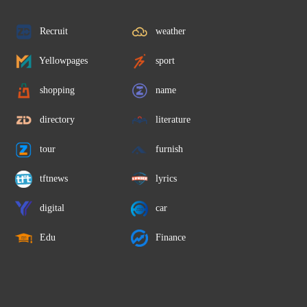
Recruit
weather
Yellowpages
sport
shopping
name
directory
literature
tour
furnish
tftnews
lyrics
digital
car
Edu
Finance