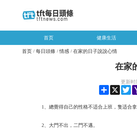
首页
健康生活
首页
每日頭條
情感
在家的日子說說心情
/
/
/
在家
更新时间：
Share
X
Twi
1、總覺得自己的性格不适合上班，隻适合拿
2、大門不出，二門不邁。