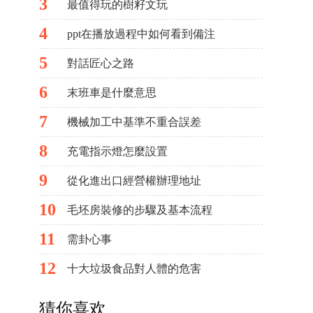
3
最值得玩的樹籽文玩
4
ppt在播放過程中如何看到備注
5
對話匠心之路
6
末班車是什麼意思
7
機械加工中基準不重合誤差
8
充電指示燈怎麼設置
9
從化進出口經營權辦理地址
10
毛坯房裝修的步驟及基本流程
11
需卦心事
12
十大垃圾食品對人體的危害
猜你喜欢