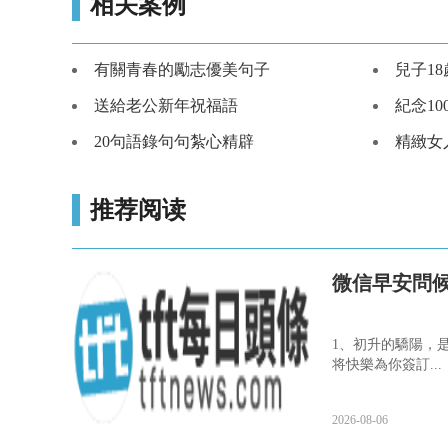
相关案例
有關青春的勵志優美句子
兒子1
送給老公新年祝福語
紀念1
20句語錄句句紮心精辟
精緻女
推荐阅读
微信早安問
1、初升的驕陽，
将快樂為你簽訂...
2026-08-06