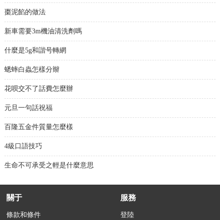
棗泥餡的做法
新車需要3m機油清洗劑嗎
什麼是5g和諧号轉網
蟋蟀白蟲怎樣分辮
花呗交不了話費怎麼辦
元旦一句話祝福
百隆五金件質量怎麼樣
4級口語技巧
生命不可承受之輕是什麼意思
關于
服務
條款和條件
登陸