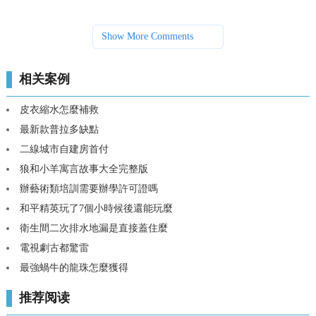
Show More Comments
相关案例
皮衣縮水怎麼補救
最新款普拉多缺點
二線城市自建房首付
狼和小羊寓言故事大全完整版
辦藝術類培訓需要辦學許可證嗎
和平精英玩了7個小時候後還能玩麼
衛生間二次排水地漏是直接蓋住麼
電視劇古都驚雷
最強蝸牛的龍珠怎麼獲得
推荐阅读