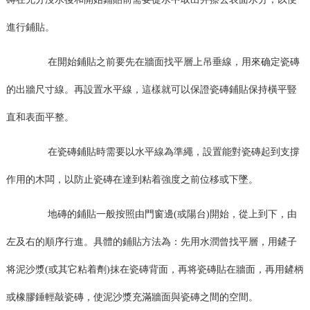
進行鋪貼。
在開始鋪貼之前要先在牆面找平層上吊垂線，用來确定瓷磚
的出牆尺寸線。再設置水平線，這樣就可以保證瓷磚鋪貼保持橫平豎
直和表面平整。
在瓷磚鋪貼時需要以水平線為準繩，設置能對瓷磚起到支撐
作用的木闆，以防止瓷磚在達到粘着強度之前位移或下墜。
地磚的鋪貼一般按照由門窗邊(或陽台)開始，從上到下，由
左及右的順序行進。具體的鋪貼方法為：先用水潤曾找平層，用鏟子
将泥沙漿(或其它粘着劑)抹在瓷磚背面，再将瓷磚貼在牆面，再用鏟柄
或橡膠錘輕敲瓷磚，使泥沙漿充滿牆面與瓷磚之間的空間。