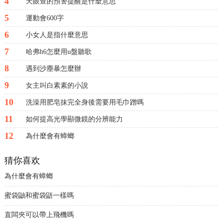
4
天眼查的預警提醒是什麼意思
5
運動會600字
6
小女人是指什麼意思
7
哈弗h6怎麼用u盤聽歌
8
遇到沙塵暴怎麼辦
9
女主叫白素素的小說
10
洗澡用肥皂抹完全身後需要用毛巾蹭嗎
11
如何提高光學顯微鏡的分辨能力
12
為什麼會有蟑螂
猜你喜欢
為什麼會有蟑螂
蜜袋鼬和蜜袋鼯一樣嗎
直闆夾可以帶上飛機嗎