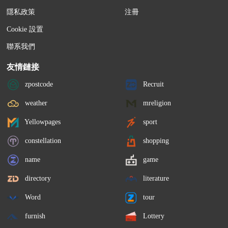
隱私政策
注冊
Cookie 設置
聯系我們
友情鏈接
zpostcode
Recruit
weather
mreligion
Yellowpages
sport
constellation
shopping
name
game
directory
literature
Word
tour
furnish
Lottery