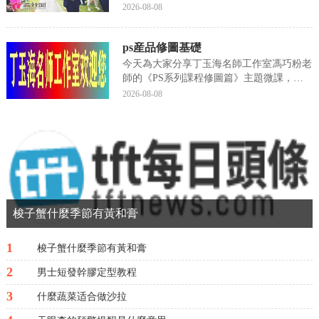
但她的忠實粉絲們卻還真不少，所以對于她
2026-08-08
結婚的這種大事關注的人也不在少數，看到
李小冉幸福步入婚姻殿堂的樣子，網友們不
ps産品修圖基礎
禁感歎她的堅強，要知道在結婚之前受過情
傷的李小冉還...
今天為大家分享丁玉海名師工作室馮巧粉老
師的《PS系列課程修圖篇》主題微課，帶
大家了解PS修圖方法，歡迎大家學習欣
2026-08-08
賞。1-PS如何複制、粘貼、變換、組合圖片
2-PS中制作一版小二寸照片視頻：馮巧粉編
輯：周靜,
梭子蟹什麼季節有黃和膏
1
梭子蟹什麼季節有黃和膏
2
男士短發幹膠定型教程
3
什麼蔬菜适合做沙拉