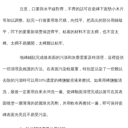
注意，口要與水平線對齊，不齊的話可在瓷磚下面墊小木片
等加以調整。貼完一行後要用靠尺橫，向找平。把高出的部分用錘敲
平，凹下的要重新填漿保證齊平。粘着的材料不宜太稠，也不宜太
稀。太稠不易攤開，太稀難以粘牢。
地磚鋪貼完成後表面的污漬和灰塵需要及時清理，這裡提供
一些清理及維護的方法。在表面污染較嚴重，特别是沾染了一些難以
去除的污漬時可以用10%濃度的稀鹽酸溶液來擦拭。如果用稀鹽酸清
洗，最後一定要用自來水沖洗一遍。瓷磚釉面清理完成以後可在其表
面噴塗一層薄薄的碧麗珠光亮劑，并用軟布再擦拭一遍，即可保持瓷
磚表面光亮且不易受污染。