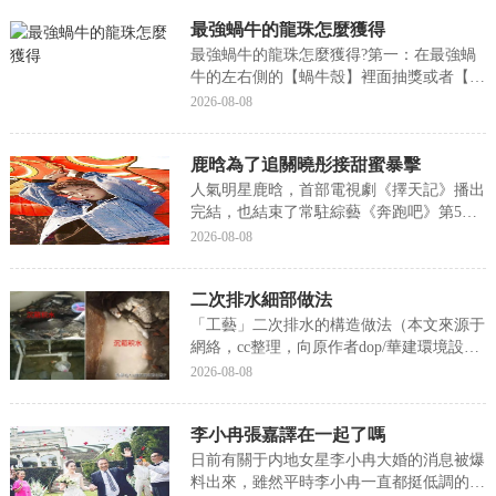
最強蝸牛的龍珠怎麼獲得
最強蝸牛的龍珠怎麼獲得?第一：在最強蝸
牛的左右側的【蝸牛殼】裡面抽獎或者【探
索】都能獲得【龍珠】，今天小編就來聊一
2026-08-08
聊關于最強蝸牛的龍珠怎麼獲得?接下來我
們就一起去研究一下吧!最強蝸牛的龍珠怎
鹿晗為了追關曉彤接甜蜜暴擊
麼獲得第一：在最強蝸牛的左右側的【蝸牛
殼】裡面抽獎...
人氣明星鹿晗，首部電視劇《擇天記》播出
完結，也結束了常駐綜藝《奔跑吧》第5季
的錄制，很多粉絲都關心他的下一部作品動
2026-08-08
态。在網友們心中，最想讓鹿晗合作的女演
員之前一直是鄭爽，在《擇天記》官宣女主
二次排水細部做法
古力娜紮之前還一直傳聞女主是鄭爽，引得
粉絲們很是期...
「工藝」二次排水的構造做法（本文來源于
網絡，cc整理，向原作者dop/華建環境設計
研究所緻謝！）一、二次排水相關術語1.一
2026-08-08
次排水室内産生的水汽通過正常的排水管道
進入排水系統裡,這個過程叫一次排水。2.
李小冉張嘉譯在一起了嗎
二次排水是從普通防水工藝演變而來的一種
高...
日前有關于内地女星李小冉大婚的消息被爆
料出來，雖然平時李小冉一直都挺低調的，