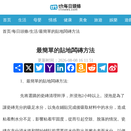
首页
生活
母嬰
情感
健康
美食
旅遊
娛樂
遊
首页
每日頭條
生活
最簡單的貼地闆磚方法
/
/
/
最簡單的貼地闆磚方法
更新时间：2026-08-08 16:11:51
Share
X
Twitter
Yahoo
LinkedIn
Facebook
Amazon
Reddit
Telegram
Sina
Mail
Wish
Weibo
List
1、最簡單的貼地闆磚方法:
先将選購的瓷磚清理幹淨，并浸泡2小時以上。浸泡是為了
讓瓷磚充分的吸足水分，以免在鋪貼完成後吸取材料中的水分，造成
粘着劑水分不足，影響粘着牢固度，從而引起空鼓、脫落的情況。瓷
磚在充分浸水後和開始鋪貼前需要從水中取出并擦去表面水分，以便