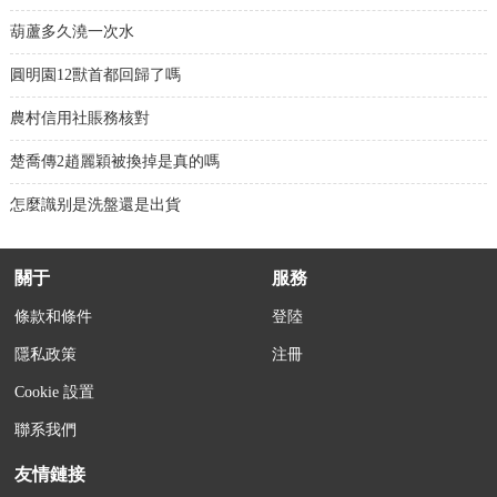
葫蘆多久澆一次水
圓明園12獸首都回歸了嗎
農村信用社賬務核對
楚喬傳2趙麗穎被換掉是真的嗎
怎麼識别是洗盤還是出貨
關于
服務
條款和條件
登陸
隱私政策
注冊
Cookie 設置
聯系我們
友情鏈接