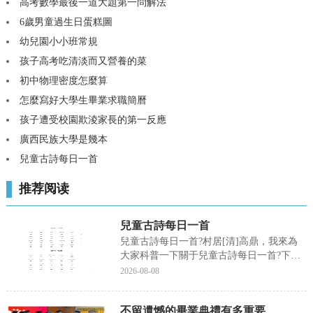
高考數學最後一道大題第一問解法
6歲男童過生日蛋糕圖
幼兒園小小班常規
孩子高考吃清淡而又營養的菜
初中物理密度怎麼算
怎麼寫好大學生畢業求職簡曆
孩子遭受校園欺淩家長的第一反應
廣西民族大學是幾本
兒童古詩每日一首
推荐阅读
兒童古詩每日一首
兒童古詩每日一首?村居[清]高鼎，我來為
大家科普一下關于兒童古詩每日一首?下面
希望有你要的答案，我們一起來看看吧!兒
2026-08-08
童古詩每日一首村居[清]高鼎草長莺飛二月
天拂堤楊柳醉春煙。兒童散學歸來早，忙趁
不留遺憾的畢業典禮有多重要
東風放紙鸢。【作品賞析】《村居》是清代