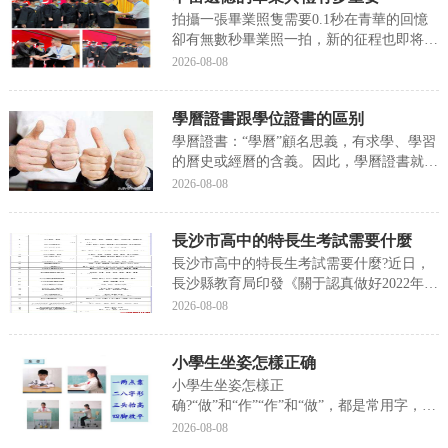
詩人高鼎...
拍攝一張畢業照隻需要0.1秒在青華的回憶
卻有無數秒畢業照一拍，新的征程也即将開
始了，許多許多美好的時刻，留着日後慢慢
2026-08-08
回憶~畢業典禮上，從老師手中接過畢業證
書，都不由自主地多看幾眼這份沉甸甸的證
學曆證書跟學位證書的區别
書！它代表着同學們已經能夠獨立走進工作
崗位承擔自...
學曆證書：“學曆”顧名思義，有求學、學習
的曆史或經曆的含義。因此，學曆證書就是
證明一個人的求學經曆的證書。學曆證書是
2026-08-08
學制系統内實施學曆教育的學校或者其他教
育機構，對完成了學制系統内一定教育階段
長沙市高中的特長生考試需要什麼
的學習任務的受教育者所頒發的文憑。總的
來說學曆是...
長沙市高中的特長生考試需要什麼?近日，
長沙縣教育局印發《關于認真做好2022年初
中畢業生藝體，我來為大家講解一下關于長
2026-08-08
沙市高中的特長生考試需要什麼?跟着小編
一起來看一看吧!長沙市高中的特長生考試
小學生坐姿怎樣正确
需要什麼近日，長沙縣教育局印發《關于認
真做好2...
小學生坐姿怎樣正
确?“做”和“作”“作”和“做”，都是常用字，音
同，有時通用，所以使用時讓人犯難，不知
2026-08-08
該用哪個字，接下來我們就來聊聊關于小學