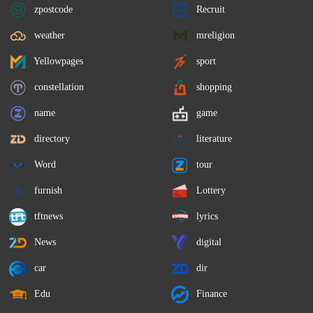
zpostcode
Recruit
weather
mreligion
Yellowpages
sport
constellation
shopping
name
game
directory
literature
Word
tour
furnish
Lottery
tftnews
lyrics
News
digital
car
dir
Edu
Finance