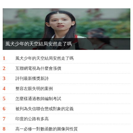
生坐姿怎樣正确?以下内容大家不妨參考一
二希望能幫到您!小學生坐姿怎樣正
确“做”和“作”“作”和“做”...
風犬少年的天空結局安然走了嗎
1
風犬少年的天空結局安然走了嗎
2
互聯網電視為什麼會漲價
3
詩刊最新獲獎新詩
4
整容左眼失明的案例
5
怎麼樣通過教師編制考試
6
被列為失信聯合懲戒對象的定義
7
印度的公路有多高
8
高一必修一對數函數的圖像與性質