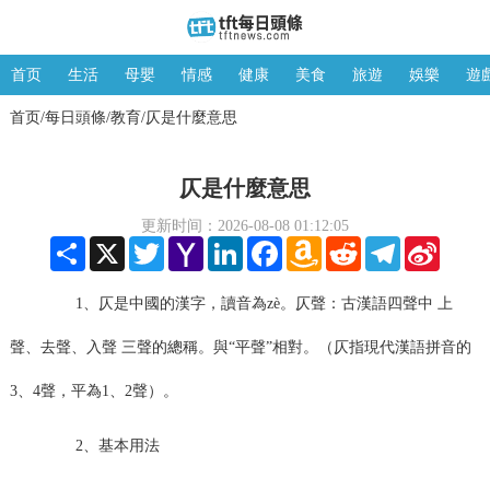
首页
生活
母嬰
情感
健康
美食
旅遊
娛樂
遊
首页
每日頭條
教育
仄是什麼意思
/
/
/
仄是什麼意思
更新时间：2026-08-08 01:12:05
Share
X
Twitter
Yahoo
LinkedIn
Facebook
Amazon
Reddit
Telegram
Sina
Mail
Wish
Weibo
List
1、仄是中國的漢字，讀音為zè。仄聲：古漢語四聲中 上
聲、去聲、入聲 三聲的總稱。與“平聲”相對。（仄指現代漢語拼音的
3、4聲，平為1、2聲）。
2、基本用法