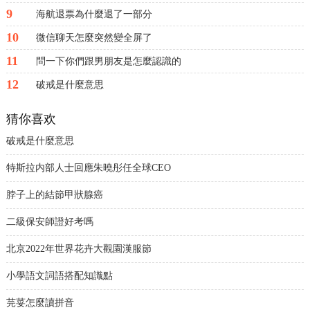
9
海航退票為什麼退了一部分
10
微信聊天怎麼突然變全屏了
11
問一下你們跟男朋友是怎麼認識的
12
破戒是什麼意思
猜你喜欢
破戒是什麼意思
特斯拉内部人士回應朱曉彤任全球CEO
脖子上的結節甲狀腺癌
二級保安師證好考嗎
北京2022年世界花卉大觀園漢服節
小學語文詞語搭配知識點
芫荽怎麼讀拼音