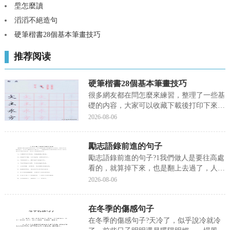
垕怎麼讀
滔滔不絕造句
硬筆楷書28個基本筆畫技巧
推荐阅读
硬筆楷書28個基本筆畫技巧
很多網友都在問怎麼來練習，整理了一些基
礎的内容，大家可以收藏下載後打印下來，
進行練習。後續會更新更多的比劃和字的練
2026-08-06
習方法，練字要持之以恒。加油大家！,
勵志語錄前進的句子
勵志語錄前進的句子?1我們做人是要往高處
看的，就算掉下來，也是翻上去過了，人家
看不起你們，你們得看得起你們自己，下面
2026-08-06
我們就來說一說關于勵志語錄前進的句子?
我們一起去了解并探讨一下這個問題吧!勵
在冬季的傷感句子
志語錄前進的句子1我們做人是要往高處看
的，就算掉...
在冬季的傷感句子?天冷了，似乎說冷就冷