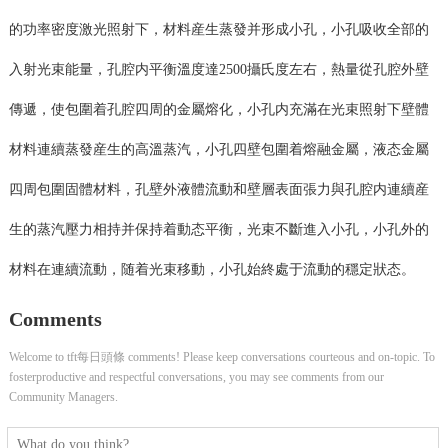
的功率密度激光照射下，材料産生蒸發并形成小孔，小孔吸收全部的
入射光束能量，孔腔内平衡溫度達2500攝氏度左右，熱量從孔腔外壁
傳遞，使包圍着孔腔四周的金屬熔化，小孔内充滿在光束照射下壁體
材料連續蒸發産生的高溫蒸汽，小孔四壁包圍着熔融金屬，液态金屬
四周包圍固體材料，孔壁外液體流動和壁層表面張力與孔腔内連續産
生的蒸汽壓力相持并保持着動态平衡，光束不斷進入小孔，小孔外的
材料在連續流動，随着光束移動，小孔始終處于流動的穩定狀态。
Comments
Welcome to tft每日頭條 comments! Please keep conversations courteous and on-topic. To
fosterproductive and respectful conversations, you may see comments from our
Community Managers.