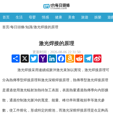
首页
生活
母嬰
情感
健康
美食
旅遊
娛樂
遊
首页
每日頭條
知識
激光焊接的原理
/
/
/
激光焊接的原理
更新时间：2026-08-06 22:31:50
Share
X
Twitter
Yahoo
LinkedIn
Facebook
Amazon
Reddit
Telegram
Sina
Mail
Wish
Weibo
List
激光焊接采用連續或脈沖激光束加以實現，激光焊接原理可
分為熱傳導型焊接原理和激光深熔焊接原理，熱傳導型激光焊接原理
是通過使用激光輻射加熱待加工表面，表面熱量通過熱傳導向内部擴
散，通過控制激光脈沖的寬度、能量、峰功率和重複頻率等激光參
數，使工件熔化，形成特定的熔池，而激光深熔焊接原理是在足夠高