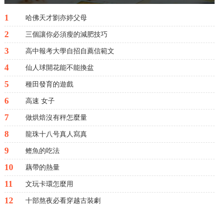
1
哈佛天才劉亦婷父母
2
三個讓你必須瘦的減肥技巧
3
高中報考大學自招自薦信範文
4
仙人球開花能不能換盆
5
種田發育的遊戲
6
高速 女子
7
做烘焙沒有秤怎麼量
8
龍珠十八号真人寫真
9
鲣魚的吃法
10
藕帶的熱量
11
文玩卡環怎麼用
12
十部熬夜必看穿越古裝劇