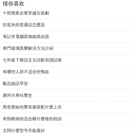
猜你喜欢
十部熬夜必看穿越古裝劇
扒苞米的普通話怎麼說
筆記本電腦當無線路由器
車門玻璃異響解決方法介紹
七年級下冊語文古詩默寫測試卷
有哪些人群不适合吃鴨血
勵志錄語早安
廣州火車站曆史
黑色蕾絲包臀長裙搭配什麼上衣
有頸椎病的适合睡什麼樣的枕頭
主闆什麼型号升級最好