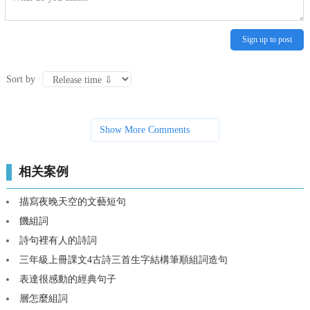
Sign up to post
Sort by
Show More Comments
相关案例
描寫夜晚天空的文藝短句
饑組詞
詩句裡有人的詩詞
三年級上冊課文4古詩三首生字結構筆順組詞造句
表達很感動的經典句子
層怎麼組詞