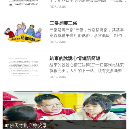
了，前些日子明明還是暖陽明媚，一場風雪
說來就來了，毫無預兆的冷的叫人措手不及
2026-08-06
就如同現在的我，坐在這裡手腳冰涼，咀嚼
着從心底不斷鑽出來的寒氣，我一直說自己
三俗是哪三俗
冷，可從來沒象今天這麼冷過，仿佛心裡一
下子就跌進了...
三俗是哪三俗?三俗，分别指庸俗，其基本
意義就是平庸粗俗低俗，形容低級，粗俗，
不文明的現象或事物，指某人某事不入流，
2026-08-06
沒有正經門路媚俗，過分遷就迎合受衆，我
來為大家講解一下關于三俗是哪三俗?跟着
結束的說說心情短語簡短
小編一起來看一看吧!三俗是哪三俗三俗，
分别指庸俗，...
結束的說說心情短語簡短?一切都到此結束
就很完美，人生的下一站，該有更多新鮮有
趣的人排隊上車，我來為大家科普一下關于
2026-08-06
結束的說說心情短語簡短?以下内容希望對
你有幫助!結束的說說心情短語簡短一切都
到此結束就很完美，人生的下一站，該有更
多新鮮有趣的...
哈佛天才劉亦婷父母