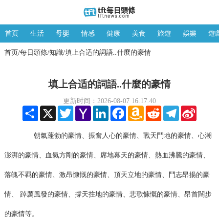
首页
生活
母嬰
情感
健康
美食
旅遊
娛樂
遊
首页
每日頭條
知識
填上合适的詞語..什麼的豪情
/
/
/
填上合适的詞語..什麼的豪情
更新时间：2026-08-07 16:17:40
Share
X
Twitter
Yahoo
LinkedIn
Facebook
Amazon
Reddit
Telegram
Sina
Mail
Wish
Weibo
List
朝氣蓬勃的豪情、振奮人心的豪情、戰天鬥地的豪情、心潮
澎湃的豪情、血氣方剛的豪情、席地幕天的豪情、熱血沸騰的豪情、
落魄不羁的豪情、激昂慷慨的豪情、頂天立地的豪情、鬥志昂揚的豪
情、 踔厲風發的豪情、撐天拄地的豪情、悲歌慷慨的豪情、昂首闊步
的豪情等。