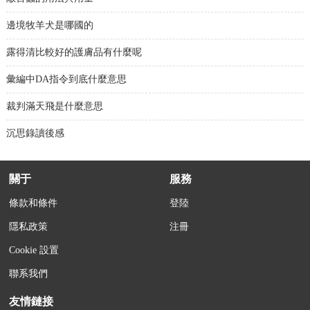
邊境牧羊犬是哪國的
露得清比較好的護膚品有什麼呢
彙編中DA指令到底什麼意思
裁判滿天飛是什麼意思
沉思錄讀後感
關于
服務
條款和條件
登陸
隱私政策
注冊
Cookie 設置
聯系我們
友情鏈接