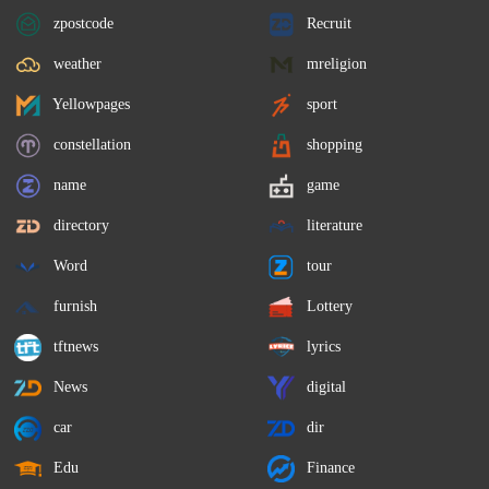
zpostcode
Recruit
weather
mreligion
Yellowpages
sport
constellation
shopping
name
game
directory
literature
Word
tour
furnish
Lottery
tftnews
lyrics
News
digital
car
dir
Edu
Finance