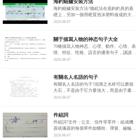
海釣鲢鳙安裝方法
妨參考一二希望能幫到您!搶紅包群規則怎
麼寫...
海釣鲢鳙安裝方法?抛砣法在底鈎釣具的基
礎上，另加一個用硬質泡沫塑料做成的大
漂，把原來的鉛墜換上有大孔眼的砣（如
2026-08-07
M5的螺絲帽或鉛皮電纜上的粗鉛管等都可
以），使其能沿主線自由滑動，中間不受
關于描寫人物的神态句子大全
阻，就是抛砣法的浮釣用具，我來為大家科
普一下關于海釣鲢鳙...
70條描寫人物神态、心理、動作、心情、表
情、特征、性格、語言的優美句子，讀讀記
記，寫作文可以直接用，起到畫龍點睛的作
2026-08-07
用，提高作文的檔次。 ,
有關名人名語的句子
有關名人名語的句子?涓滴之水終可以磨損
大石，不是由于它力量強大，而是由于晝夜
不舍的滴墜——貝多芬，下面我們就來聊聊
2026-08-07
關于有關名人名語的句子?接下來我們就一
起去了解一下吧!有關名人名語的句子涓滴
件組詞
之水終可以磨損大石，不是由于它力量強
大，而是由于晝...
件組詞?文件：公文、信件等零件：組成機
器或儀器的每個單件如螺栓、彈簧、齒輪
等，現在小編就來說說關于件組詞?下面内
2026-08-07