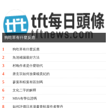
容希望能幫助到你，我們來一起看看吧!件
組詞文件：公文、信件等。零件：組成機器
或儀器的每個單件。如螺栓、彈簧、齒輪
等。條件：影響事...
狗吃草有什麼反應
1
狗吃草有什麼反應
2
魚池補漏最好方法
3
村晚作者是什麼朝代
4
唐玄宗如何放棄楊貴妃的
5
蓼葉和粽葉有區别嗎
6
文化二字的解釋
7
MBA有學位證嗎
8
如何評價日本漫畫青蛙屋作者蟹丹