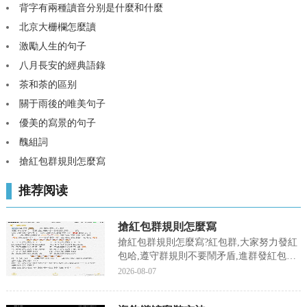
背字有兩種讀音分别是什麼和什麼
北京大栅欄怎麼讀
激勵人生的句子
八月長安的經典語錄
茶和荼的區别
關于雨後的唯美句子
優美的寫景的句子
醜組詞
搶紅包群規則怎麼寫
推荐阅读
搶紅包群規則怎麼寫
搶紅包群規則怎麼寫?紅包群,大家努力發紅
包哈,遵守群規則不要鬧矛盾,進群發紅包以
示誠心,麼麼哒,不為盈利隻為樂趣,為了錢的
2026-08-07
早點走人,歡迎加群，接下來我們就來聊聊
關于搶紅包群規則怎麼寫?以下内容大家不