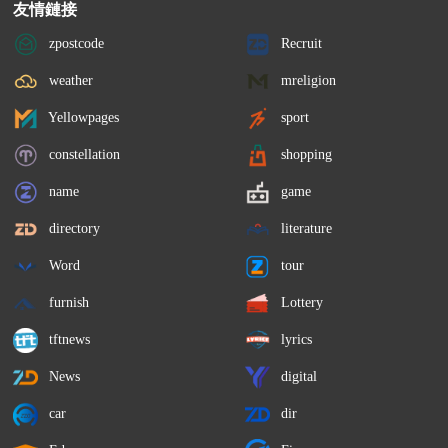
友情鏈接
zpostcode
Recruit
weather
mreligion
Yellowpages
sport
constellation
shopping
name
game
directory
literature
Word
tour
furnish
Lottery
tftnews
lyrics
News
digital
car
dir