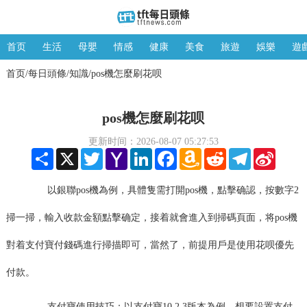
首页
生活
母嬰
情感
健康
美食
旅遊
娛樂
遊
首页
每日頭條
知識
pos機怎麼刷花呗
/
/
/
pos機怎麼刷花呗
更新时间：2026-08-07 05:27:53
Share
X
Twitter
Yahoo
LinkedIn
Facebook
Amazon
Reddit
Telegram
Sina
Mail
Wish
Weibo
List
以銀聯pos機為例，具體隻需打開pos機，點擊确認，按數字2
掃一掃，輸入收款金額點擊确定，接着就會進入到掃碼頁面，将pos機
對着支付寶付錢碼進行掃描即可，當然了，前提用戶是使用花呗優先
付款。
支付寶使用技巧：以支付寶10.2.3版本為例，想要設置支付