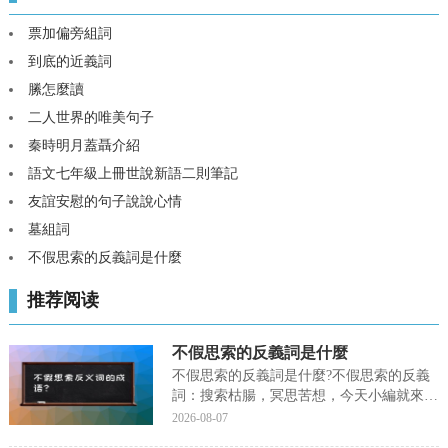
票加偏旁組詞
到底的近義詞
縢怎麼讀
二人世界的唯美句子
秦時明月蓋聶介紹
語文七年級上冊世說新語二則筆記
友誼安慰的句子說說心情
墓組詞
不假思索的反義詞是什麼
推荐阅读
不假思索的反義詞是什麼
不假思索的反義詞是什麼?不假思索的反義
詞：搜索枯腸，冥思苦想，今天小編就來聊
一聊關于不假思索的反義詞是什麼?接下來
2026-08-07
我們就一起去研究一下吧!不假思索的反義