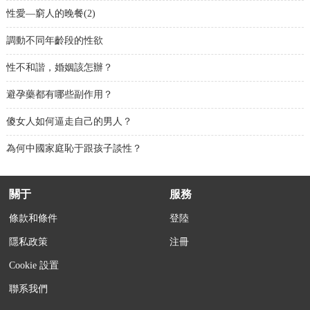
性愛―窮人的晚餐(2)
調動不同年齡段的性欲
性不和諧，婚姻該怎辦？
避孕藥都有哪些副作用？
傻女人如何逼走自己的男人？
為何中國家庭恥于跟孩子談性？
關于
服務
條款和條件
登陸
隱私政策
注冊
Cookie 設置
聯系我們