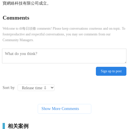
寶網絡科技有限公司成立。
Comments
Welcome to tft每日頭條 comments! Please keep conversations courteous and on-topic. To
fosterproductive and respectful conversations, you may see comments from our
Community Managers.
Sign up to post
Sort by
Show More Comments
相关案例