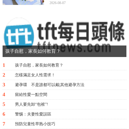
每個人都值得愛，更不是每個愛人都值得
2026-08-07
嫁。大多數事情，不是你想明白後才覺得無
所謂，而是你無所謂之後才突然想明白。人
人都想要結果，但有時經過就是結果.那就
讓我們相約在不...
孩子自慰，家長如何教育？
1
孩子自慰，家長如何教育？
2
怎樣滿足女人性需求！
3
避孕環 不是誰都可以戴|其他避孕方法
4
留給性愛一點空間
5
男人要先卸“包袱”!
6
警惕：夫妻性愛誤區
7
預防兒童性早熟小技巧