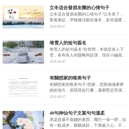
詞是什麼不假思索的反義詞：搜索枯腸，冥
立冬适合發朋友圈的心情句子
思苦想。意義：不用思考就作出反應。形容
做事、說話敏...
立冬适合發朋友圈的心情句子?立冬來了，
寒風漸起，早晚微涼願你逢冬，多些溫暖，
下面我們就來聊聊關于立冬适合發朋友圈的
2026-08-07
心情句子?接下來我們就一起去了解一下吧!
立冬适合發朋友圈的心情句子立冬來了，寒
堆雪人的短句簽名
風漸起，早晚微涼。願你逢冬，多些溫暖。
冬日漫長，...
堆雪人的短句簽名?在世間，本就是各人下
雪，各有各人的隐晦與皎潔，現在小編就來
說說關于堆雪人的短句簽名?下面内容希望
2026-08-07
能幫助到你，我們來一起看看吧!堆雪人的
短句簽名在世間，本就是各人下雪，各有各
有關想家的唯美句子
人的隐晦與皎潔。大雪天，一對戀人，堆了
一個“白雪公...
有關想家的唯美句子?想家，想那個魂牽夢
繞的地方，當我背起行囊，邁着堅定而渴望
的腳步，回家的歌曲萦繞耳旁，接下來我們
2026-08-07
就來聊聊關于有關想家的唯美句子?以下内
容大家不妨參考一二希望能幫到您!有關想
40句神仙句子文案句句溫柔
家的唯美句子想家，想那個魂牽夢繞的地
方，當我背起行...
承諾是最不值錢的東西，嘴巴一張一閉，沒
有一點成本，聽聽就好，千萬被入心。不是