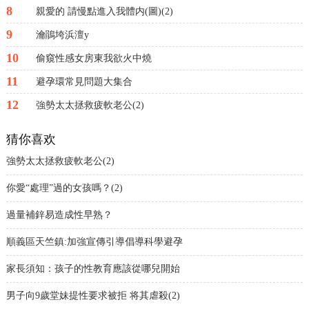
8
親愛的 請慢點進入我體内(圖)(2)
9
瀹鵑垮浜澶у
10
偷窺性感女房東我欲火中燒
11
避孕環常見問題大集合
12
強勢太太拯救疲軟老公(2)
猜你喜欢
強勢太太拯救疲軟老公(2)
你愛“處理”過的女孩嗎？(2)
過量補鋅易造成性早熟？
順義區天竺鎮:加強宣傳引導倡導科學避孕
家長須知：孩子的性教育應該從哪兒開始
男子向9歲堂妹提性要求被拒 将其虐殺(2)