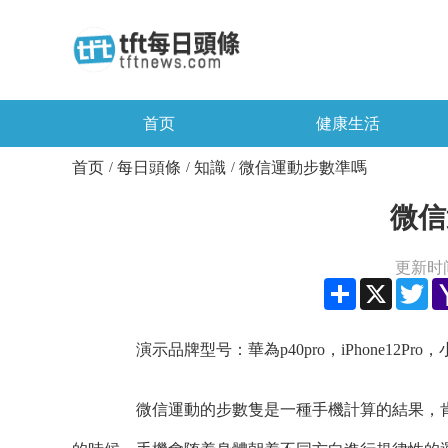
首页
健康生活
首页
每日頭條
知識
微信運動步數準嗎
/
/
/
微信
更新时间：
Share
X
Twi
演示品牌型号：華為p40pro，iPhone12Pro，小米1
微信運動的步數隻是一種手機計算的結果，肯