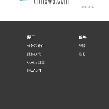
好萊塢的二等公民
和皮埃爾·科芬為
2026-08-07
關于
服務
條款和條件
登陸
隱私政策
注冊
Cookie 設置
聯系我們