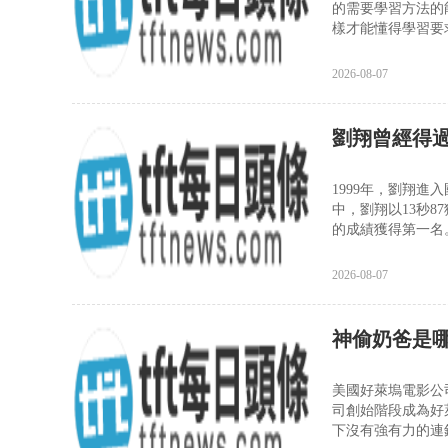
的需要學習方法的
樣才能懂得學習要
認真做好自身的職
己的學習和實踐，
2026-08-07
劉翔曾經得
1999年，劉翔進
中，劉翔以13秒8
的成績獲得第一名。
世界大學生運動會上
36的成績獲得冠
2026-08-07
神偷奶爸是
美國好萊塢電影公
司創始階段成為好
下沒有強有力的連