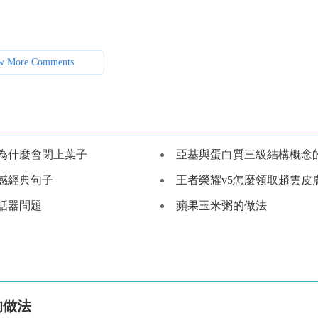
w More Comments
為什麼會閉上葉子
亞基與蛋白質三級結構概念的辨
傷感經典句子
王者榮耀v5怎麼領取趙雲皮
話器問題
蘋果玉米粥的做法
的做法