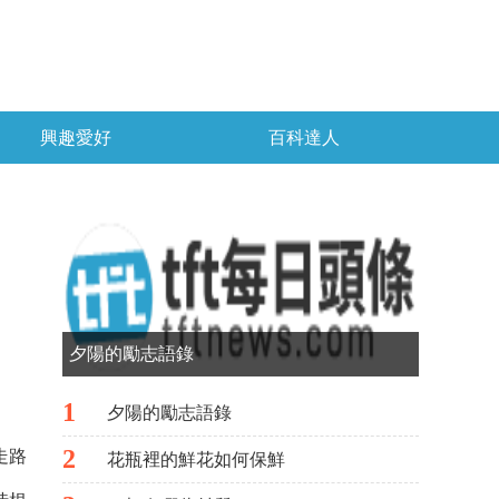
興趣愛好
百科達人
夕陽的勵志語錄
1
夕陽的勵志語錄
2
走路
花瓶裡的鮮花如何保鮮