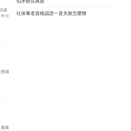
伯牙絕弦典故
切成
社保養老資格認證一直失敗怎麼辦
、中小
後用扇
人發展