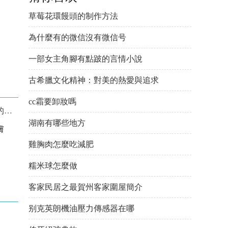
草莓花環饅頭的制作方法
為什麼有的微信沒有微信号
一部女主角腳有點跛的言情小說
古希臘文化精神：對美的熱愛與追求
cc霜要卸妝嗎
析
湖南有哪些地方
膚
雞胸肉怎麼吃減肥
糯米球怎麼做
客家民居之最賀州客家圍屋簡介
别克英朗機油壓力傳感器在哪