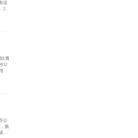
有這
。2、
劃自
欄比賽
32
翔在
3秒
在公
司，旗
成為