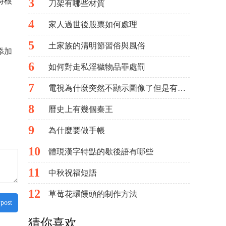
時根
3
刀架有哪些材質
4
家人過世後股票如何處理
5
土家族的清明節習俗與風俗
添加
6
如何對走私淫穢物品罪處罰
7
電視為什麼突然不顯示圖像了但是有聲音?
8
曆史上有幾個秦王
9
為什麼要做手帳
10
體現漢字特點的歇後語有哪些
11
中秋祝福短語
12
草莓花環饅頭的制作方法
 post
猜你喜欢