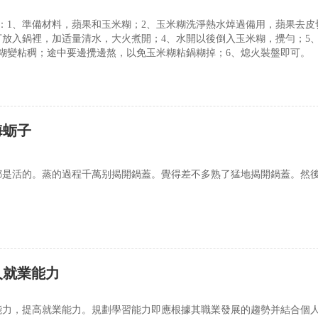
：1、準備材料，蘋果和玉米糊；2、玉米糊洗淨熱水焯過備用，蘋果去皮
丁放入鍋裡，加适量清水，大火煮開；4、水開以後倒入玉米糊，攪勻；5
米糊變粘稠；途中要邊攪邊熬，以免玉米糊粘鍋糊掉；6、熄火裝盤即可。
海蛎子
都是活的。蒸的過程千萬别揭開鍋蓋。覺得差不多熟了猛地揭開鍋蓋。然
人就業能力
能力，提高就業能力。規劃學習能力即應根據其職業發展的趨勢并結合個