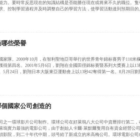
能力。要時常反思現在的知識結構是否能勝任現在或将來不久的職位。隻
求、控制學習過程并及時調整自己的學習方法，使學習活動達到預期目的
業生涯規劃，提高就業能力。一旦确定自己理想的職業就依據職業目标規
并為獲得理想的職業做好積極準備。正确進行自我
過哪些榮譽
入國家隊。2000年10月，在智利聖地亞哥舉行的世界青年錦标賽男子110米
7獲得第四名。2001年5月6日，劉翔在全國田徑錦标賽暨系列大獎賽上以13秒
5月24日，劉翔日本大阪東亞運動會上以13秒42奪得第一名。8月28日劉
以13秒33的成績獲得冠軍。同年11月19日，在第九屆全運會上，劉翔以1
哪個國家公司創造的
司之一環球影片公司制作。環球公司在好萊塢八大公司中資曆排行第二，
萊塢實力最強的電影公司，由于創始人卡爾·萊默爾隻用自有資金經營公
鎖影院，到二十年代中期，頭号給了新成立的米高梅公司。環球電影公司