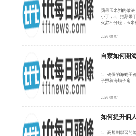
蘋果玉米粥的做法
小丁；3、把蘋果
火熬20分鐘，玉
2026-08-07
自家如何開
1、确保的海蛎子
子照着海蛎子扇...
2026-08-07
如何提升個
1、高規劃學習的