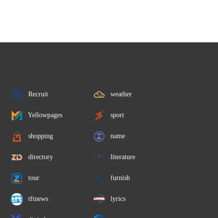
雷諾德
Recruit
weather
Yellowpages
sport
shopping
name
directory
literature
tour
furnish
tftnews
lyrics