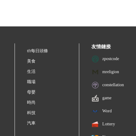
。《神偷奶爸》是喜劇3維動畫片，由環球影業及娛樂公司制作，克裡斯·
導演。英語主要配音演員有史蒂夫·卡瑞爾、傑
友情鏈接
tft每日頭條
zpostcode
美食
生活
mreligion
職場
constellation
母嬰
game
時尚
Word
科技
汽車
Lottery