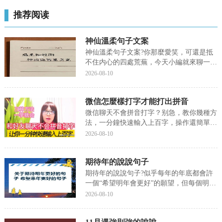
推荐阅读
神仙溫柔句子文案
神仙溫柔句子文案?你那麼愛笑，可還是抵
不住内心的四處荒蕪，今天小編就來聊一聊
關于神仙溫柔句子文案?接下來我們就一起
2026-08-10
去研究一下吧!神仙溫柔句子文案你那麼愛
笑，可還是抵不住内心的四處荒蕪。雲山滄
微信怎麼樣打字才能打出拼音
滄，江水泱泱，先生之風，山高水長。不要
害怕改變，可...
微信聊天不會拼音打字？别急，教你幾種方
法，一分鐘快速輸入上百字，操作還簡單，
一學就會，趕快和我一起去看看。打開微
2026-08-10
信，打開與好友的聊天頁面，有三種方法：
第一種方法就是智慧語音輸入，我這手機
期待年的說說句子
說“小藝小藝幫我發消息”，“幾點鐘回家”，
立刻下方就自...
期待年的說說句子?似乎每年的年底都會許
一個“希望明年會更好”的願望，但每個明年
都隻會更糟，現在小編就來說說關于期待年
2026-08-10
的說說句子?下面内容希望能幫助到你，我
們來一起看看吧!期待年的說說句子似乎每