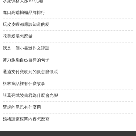
水泥價格大漲100元噸
進口高端櫥櫃品牌排行
玩皮皮蝦都應該知道的梗
花菜粉腸怎麼做
我是一個小書迷作文評語
努力激勵自己自律的句子
通過支付寶收到的款怎麼做賬
格林童話裡有什麼故事
諸葛亮武陵仙君為什麼會光腳
壁虎的尾巴有什麼用
婚禮請柬模闆内容怎麼寫