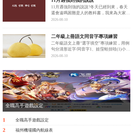
11月遇強則強的說說
年的年底都會許一個“希望明年會更好”的願
望，但每...
11月遇強則強的說說?冬天已經到來，春天
還會遠嗎困難是人的教科書，我來為大家講
解一下關于11月遇強則強的說說?跟着小編
2026-08-10
一起來看一看吧!11月遇強則強的說說冬天
已經到來，春天還會遠嗎。困難是人的教科
二年級上冊語文同音字專項練習
書。逆境能打敗弱者而造就強者。世上無難
事，隻...
二年級語文上冊“選字填空”專項練習，用例
句分清形近字/同音字1、娃窪蛙挂哇(1)小明
大聲喊：“多麼可愛的小葫蘆（）！”(2)荷
2026-08-10
葉上蹲着一隻小青（）。(3)媽媽送我的禮
物是一個漂亮的洋（）（）。(4)蒼耳靠
（）住動物的皮毛走遍田野、山（）。2...
全職高手遊戲設定
1
全職高手遊戲設定
2
福州機場國内航線表