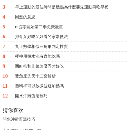
3
早上運動的最佳時間是幾點為什麼要先運動再吃早餐
4
回溯的意思
5
re從零開始第二季免費漫畫
6
排骨又好吃又好看的家常做法
7
九上數學相似三角形判定性質
8
櫻桃用鹽水泡有蟲能吃嗎
9
西紅柿和韭菜怎麼弄才好吃
10
雙魚座先天十二宮解析
11
塑料杯可以放微波爐加熱嗎
12
開水沖雞蛋湯技巧
猜你喜欢
開水沖雞蛋湯技巧