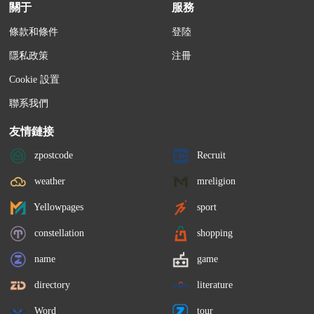
關于
服務
條款和條件
登陸
隱私政策
注冊
Cookie 設置
聯系我們
友情鏈接
zpostcode
Recruit
weather
mreligion
Yellowpages
sport
constellation
shopping
name
game
directory
literature
Word
tour