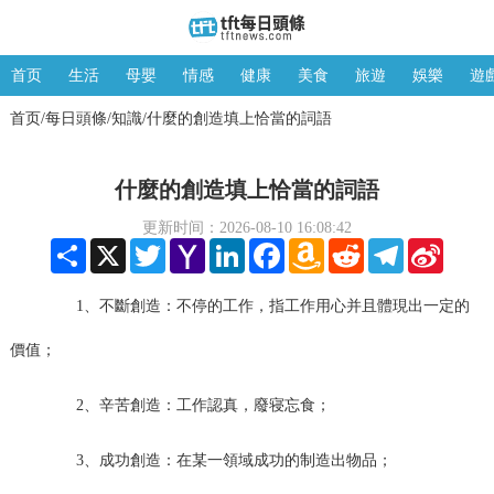
首页
生活
母嬰
情感
健康
美食
旅遊
娛樂
遊
首页
每日頭條
知識
什麼的創造填上恰當的詞語
/
/
/
什麼的創造填上恰當的詞語
更新时间：2026-08-10 16:08:42
Share
X
Twitter
Yahoo
LinkedIn
Facebook
Amazon
Reddit
Telegram
Sina
Mail
Wish
Weibo
List
1、不斷創造：不停的工作，指工作用心并且體現出一定的
價值；
2、辛苦創造：工作認真，廢寝忘食；
3、成功創造：在某一領域成功的制造出物品；