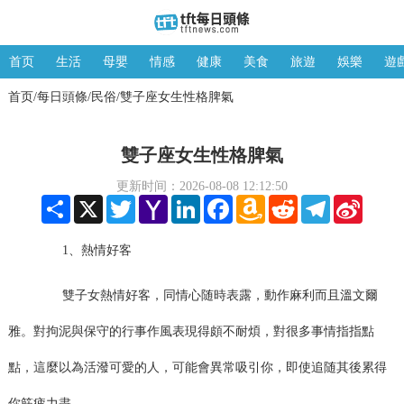
首页
生活
母嬰
情感
健康
美食
旅遊
娛樂
遊
首页
每日頭條
民俗
雙子座女生性格脾氣
/
/
/
雙子座女生性格脾氣
更新时间：2026-08-08 12:12:50
Share
X
Twitter
Yahoo
LinkedIn
Facebook
Amazon
Reddit
Telegram
Sina
Mail
Wish
Weibo
List
1、熱情好客
雙子女熱情好客，同情心随時表露，動作麻利而且溫文爾
雅。對拘泥與保守的行事作風表現得頗不耐煩，對很多事情指指點
點，這麼以為活潑可愛的人，可能會異常吸引你，即使追随其後累得
你筋疲力盡。