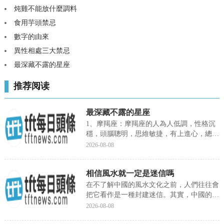
炖雞不能放什麼調料
食用芋頭禁忌
數字的由來
異性相處三大禁忌
最深藏不露的星座
推荐阅读
最深藏不露的星座
1、摩羯座：摩羯座的人為人低調，性格沉
穩，頭腦聰明，思維敏捷，有上進心，總在
不斷的打造更好的自己，因...
2026-08-08
相信風水就一定是迷信嗎
在不了解中國的風水文化之前，人們往往會
把它看作是一種封建迷信。其實，中國的風
水文化遠沉沒有那麼簡單和片面。風水之學
2026-08-08
在中國有着曆史悠久的文化内涵。風水也叫