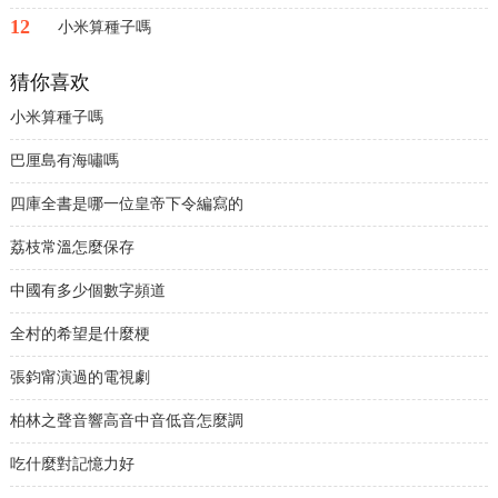
12
小米算種子嗎
猜你喜欢
小米算種子嗎
巴厘島有海嘯嗎
四庫全書是哪一位皇帝下令編寫的
荔枝常溫怎麼保存
中國有多少個數字頻道
全村的希望是什麼梗
張鈞甯演過的電視劇
柏林之聲音響高音中音低音怎麼調
吃什麼對記憶力好