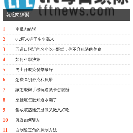
南瓜肉絲粥
1
南瓜肉絲粥
2
0.2厘米等于多少毫米
3
五道口附近的名小吃--棗糕，你不容錯過的美食
4
如何科學決策
5
男士什麼染發劑最好
6
怎麼區别舒克和貝塔
7
該怎麼辦手機玩遊戲卡怎麼辦
8
壁挂爐怎麼知道水滿了
9
集成竈蒸雞怎麼做又嫩又好吃
10
沉香如何鑒别
11
自制酸豆角的腌制方法