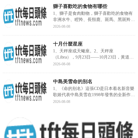
堪輿，其實就是對天地自然的觀察和理解。
獅子喜歡吃的食物有哪些
古人認為人和自然是一種和諧相依的關系，
而風水學僞硯的就是中國古人對于天人合一
1、獅子是食肉動物，獅子喜歡吃的食物有
境界的一種追求。而用現在的話來說，風水
非洲水牛、瞪羚、長頸鹿、斑馬、黑斑羚、
學就是一種研究環境與宇宙規律的哲學。當
野豬、袋鼠、綿羊、鴕鳥、...
2026-08-08
然，風水文化屬于神秘文化，它有很多當今
科學無法解釋的内容和
十月什麼星座
1、天秤座或天蠍座。2、天秤座
（Libra），9月23日——10月23日，黃道十
三星座第七，在室女座...
2026-08-08
中島美雪命的别名
1、《命的别名》這張CD是日本着名新音樂
歌姬代表中島美雪在1998年發售的全新作
品。也是她音樂曆史上...
2026-08-08