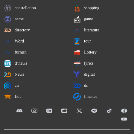
constellation
shopping
name
game
directory
literature
Word
tour
furnish
Lottery
tftnews
lyrics
News
digital
car
dir
Edu
Finance