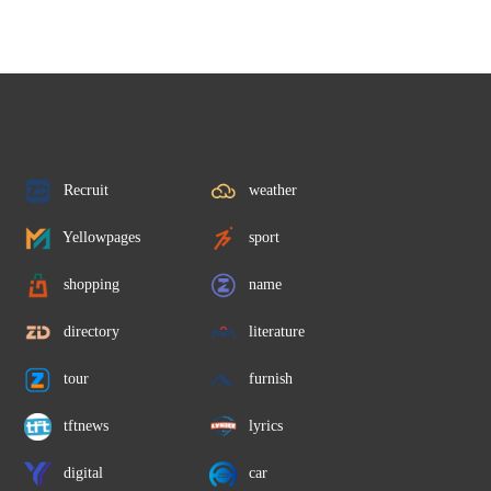
Recruit
weather
Yellowpages
sport
shopping
name
directory
literature
tour
furnish
tftnews
lyrics
digital
car