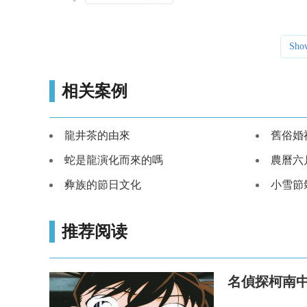
Sho
相关案例
龍井茶的由來
舊俗婚
蛇是龍演化而來的嗎
農曆六
彜族的節日文化
小雪節
推荐阅读
名偵探柯南