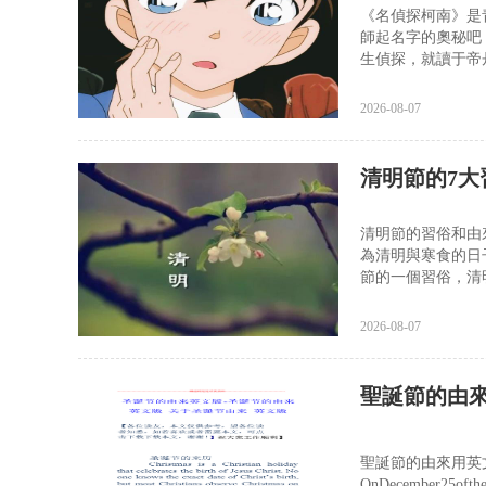
《名偵探柯南》是
師起名字的奧秘吧
生偵探，就讀于帝丹
2026-08-07
清明節的7大
清明節的習俗和由
為清明與寒食的日
節的一個習俗，清
2026-08-07
聖誕節的由
聖誕節的由來用英
OnDecember25oftheG