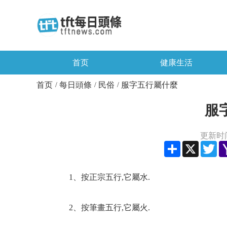
首页
健康生活
首页
每日頭條
民俗
服字五行屬什麼
/
/
/
服
更新时间：
Share
X
Twi
1、按正宗五行,它屬水.
2、按筆畫五行,它屬火.