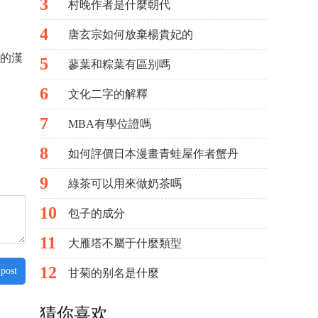
3
村晚作者是什麼朝代
4
唐玄宗如何放棄楊貴妃的
的漢
5
蓼葉和粽葉有區别嗎
6
文化二字的解釋
7
MBA有學位證嗎
8
如何評價日本漫畫青蛙屋作者蟹丹
9
綠茶可以用來做奶茶嗎
10
包子的成分
11
大雁塔不屬于什麼類型
12
 post
甘菊的别名是什麼
猜你喜欢