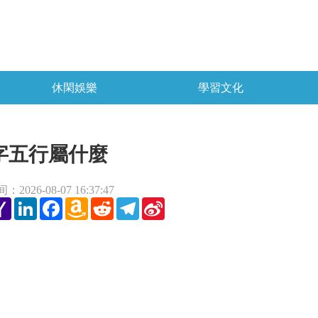
休閑娛樂
學習文化
字五行屬什麼
2026-08-07 16:37:47
tter
Yahoo
LinkedIn
Facebook
Amazon
Reddit
Telegram
Sina
Mail
Wish
Weibo
List