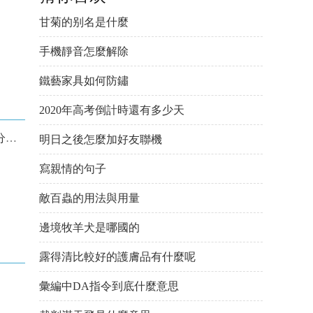
甘菊的别名是什麼
手機靜音怎麼解除
鐵藝家具如何防鏽
2020年高考倒計時還有多少天
系
明日之後怎麼加好友聯機
寫親情的句子
敵百蟲的用法與用量
邊境牧羊犬是哪國的
露得清比較好的護膚品有什麼呢
彙編中DA指令到底什麼意思