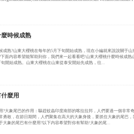
什麼時候成熟
候成熟?山東大櫻桃在每年的5月下旬開始成熟，現在小編就來說說關于山
?下面内容希望能幫助到你，我們來一起看看吧!山東大櫻桃什麼時候成熟
下旬開始成熟。山東大櫻桃在山東從泰安開始先成熟，往...
有什麼用
用?大象尾巴的作用：驅趕蚊蟲印度南部的喀拉拉邦，人們要過一個非常
常勇敢，在節日期間，人們聚集在高大的大象身後，要抓住大象的尾巴，
大象的尾巴有什麼用?以下内容希望對你有幫助!大象的尾...