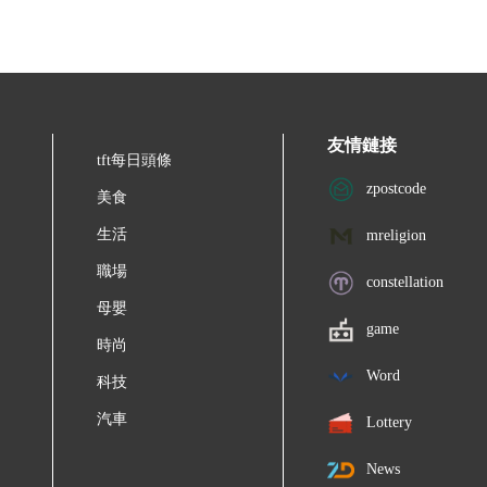
友情鏈接
tft每日頭條
zpostcode
美食
生活
mreligion
職場
constellation
母嬰
game
時尚
Word
科技
汽車
Lottery
News