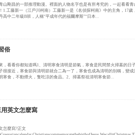
青山剛昌的一部推理動漫。裡面的人物名字也是有所考究的，一起看看青
！1.工藤新一（江戶川柯南）工藤新一是《名偵探柯南》中的主角，17歲
高中二年級B班，人稱“平成年代的福爾摩斯”“日本...
習俗
來，看看你都知道嗎1、清明寒食清明是節氣，寒食是民間禁火掃墓的日
子很接近，寒食節與清明節就合二為一了，寒食也成為清明的别稱，變成
明寒食，不動煙火，隻吃涼的食品。2、掃墓祭祖清明寒食節...
來用英文怎麼寫
文怎麼寫?正文
regoriancalendar,ChristianscommemoratethebirthofJesus.WecallitChristmas.T