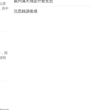
裁判滿天飛是什麼意思
山老
，高中
沉思錄讀後感
子，因
清明
henameofChrist...