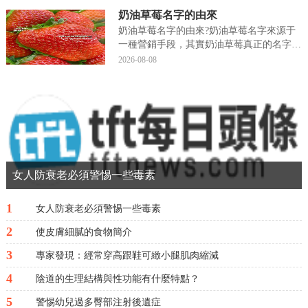
要的祭祀節日之一，是祭祖和掃墓的日子，
奶油草莓名字的由來
現在小編就來說說關于清明後的下一個季節
是什麼?下...
奶油草莓名字的由來?奶油草莓名字來源于
一種營銷手段，其實奶油草莓真正的名字叫
做章姬草莓，為一種日本草莓的品種，現在
2026-08-08
小編就來說說關于奶油草莓名字的由來?下
面内容希望能幫助到你，我們來一起看看
吧!奶油草莓名字的由來奶油草莓名字來源
于一種營銷手段...
女人防衰老必須警惕一些毒素
1
女人防衰老必須警惕一些毒素
2
使皮膚細膩的食物簡介
3
專家發現：經常穿高跟鞋可緻小腿肌肉縮減
4
陰道的生理結構與性功能有什麼特點？
5
警惕幼兒過多臀部注射後遺症