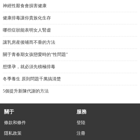
神經性厭食會損害健康
健康排毒讓你貴族化生存
哪些症狀能表明女人腎虛
讓乳房産後哺而不垂的方法
關于青春期女孩戀愛時的“性問題”
想懷孕，就必須先積極排毒
冬季養生 原則問題千萬搞清楚
5個提升新陳代謝的方法
關于
服務
條款和條件
登陸
隱私政策
注冊