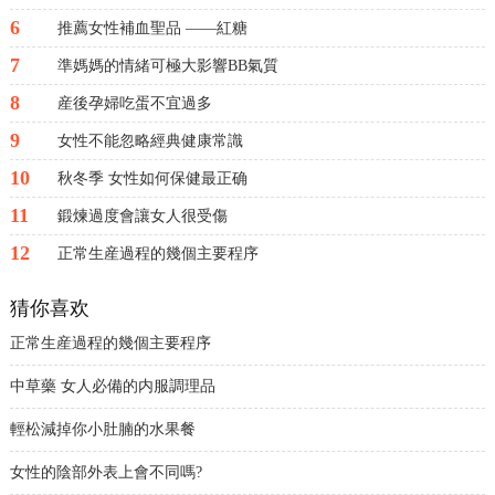
6
推薦女性補血聖品 ——紅糖
7
準媽媽的情緒可極大影響BB氣質
8
産後孕婦吃蛋不宜過多
9
女性不能忽略經典健康常識
10
秋冬季 女性如何保健最正确
11
鍛煉過度會讓女人很受傷
12
正常生産過程的幾個主要程序
猜你喜欢
正常生産過程的幾個主要程序
中草藥 女人必備的内服調理品
輕松減掉你小肚腩的水果餐
女性的陰部外表上會不同嗎?