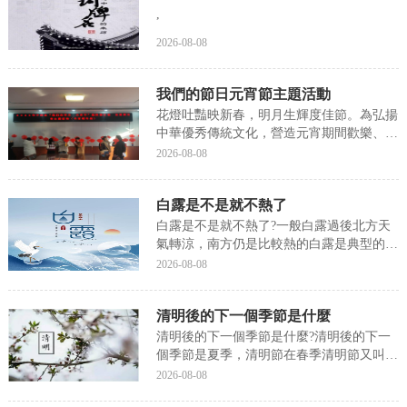
,
2026-08-08
我們的節日元宵節主題活動
花燈吐豔映新春，明月生輝度佳節。為弘揚
中華優秀傳統文化，營造元宵期間歡樂、祥
和的節日氛圍，2月4日，德州市甯津縣長官
2026-08-08
鎮新時代文明實踐所組織開展“禮贊二十大
趣味猜燈謎”活動。“弱冠之年氣宇昂（打5
白露是不是就不熱了
字時事熱詞）”“鐮好卻無鐵，吉兆偏添水
（打兩字...
白露是不是就不熱了?一般白露過後北方天
氣轉涼，南方仍是比較熱的白露是典型的夏
末秋初節氣，此時天氣漸漸轉涼，下面我們
2026-08-08
就來說一說關于白露是不是就不熱了?我們
一起去了解并探讨一下這個問題吧!白露是
清明後的下一個季節是什麼
不是就不熱了一般白露過後北方天氣轉涼，
南方仍是比較...
清明後的下一個季節是什麼?清明後的下一
個季節是夏季，清明節在春季清明節又叫踏
青節，在仲春與暮春之交，也就是冬至後的
2026-08-08
第108天，是中國傳統節日之一，也是最重