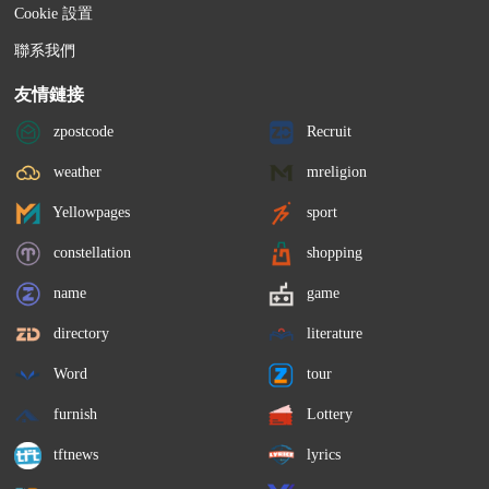
Cookie 設置
聯系我們
友情鏈接
zpostcode
Recruit
weather
mreligion
Yellowpages
sport
constellation
shopping
name
game
directory
literature
Word
tour
furnish
Lottery
tftnews
lyrics