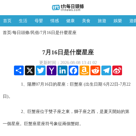
首页
生活
母嬰
情感
健康
美食
旅遊
娛樂
遊
首页
每日頭條
民俗
7月16日是什麼星座
/
/
/
7月16日是什麼星座
更新时间：2026-08-08 13:41:02
Share
X
Twitter
Yahoo
LinkedIn
Facebook
Amazon
Reddit
Telegram
Sina
Mail
Wish
Weibo
List
1、陽曆07月16日的星座：巨蟹座 (出生日期 6月22日-7月22
日)。
2、巨蟹座位于雙子座之東，獅子座之西，是夏天開始的第
一個星座。巨蟹座星座符号象征兩個蟹鉗。