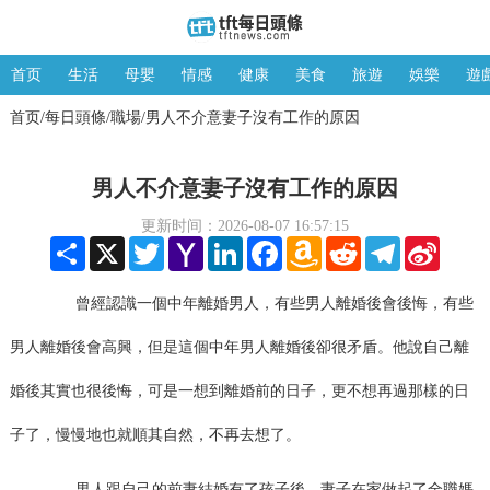
首页
生活
母嬰
情感
健康
美食
旅遊
娛樂
遊
首页
每日頭條
職場
男人不介意妻子沒有工作的原因
/
/
/
男人不介意妻子沒有工作的原因
更新时间：2026-08-07 16:57:15
Share
X
Twitter
Yahoo
LinkedIn
Facebook
Amazon
Reddit
Telegram
Sina
Mail
Wish
Weibo
List
曾經認識一個中年離婚男人，有些男人離婚後會後悔，有些
男人離婚後會高興，但是這個中年男人離婚後卻很矛盾。他說自己離
婚後其實也很後悔，可是一想到離婚前的日子，更不想再過那樣的日
子了，慢慢地也就順其自然，不再去想了。
男人跟自己的前妻結婚有了孩子後，妻子在家做起了全職媽