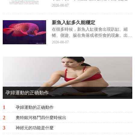
表達的：我叫某某，畢業于某校某系，我的
2026-08-07
特長是---我的愛好是---我---一連串的我!說
着說着，她發現面試官的臉色越來越難看，
新魚入缸多久能穩定
下面我們就來說一說關于面試自我介紹的
四...
在很多時候，新魚入缸後會出現趴缸、縮
鳍、側遊、躲在角落或者拒食的現象。出現
這些情況一般由以下幾種情況造成:過水在
2026-08-07
新魚入缸時沒有進行過溫過水或者過水時間
太多，一般過水時間掌握在20-30分鐘左右
（經長途運輸或者特殊魚類除外），會導緻
觀賞魚身體...
孕婦運動的正确動作
1
孕婦運動的正确動作
2
奧特銀河格鬥四什麼時候出
3
神經元的功能是什麼