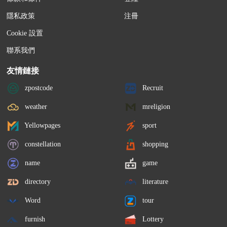
隱私政策
注冊
Cookie 設置
聯系我們
友情鏈接
zpostcode
Recruit
weather
mreligion
Yellowpages
sport
constellation
shopping
name
game
directory
literature
Word
tour
furnish
Lottery