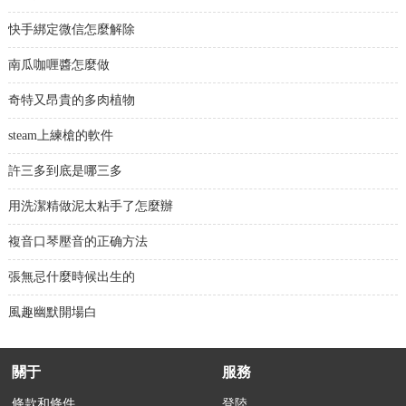
快手綁定微信怎麼解除
南瓜咖喱醬怎麼做
奇特又昂貴的多肉植物
steam上練槍的軟件
許三多到底是哪三多
用洗潔精做泥太粘手了怎麼辦
複音口琴壓音的正确方法
張無忌什麼時候出生的
風趣幽默開場白
關于
服務
條款和條件
登陸