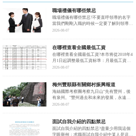
職場禮儀有哪些禁忌
職場禮儀有哪些禁忌?不要直呼領導的名字
當我們剛剛入職的時候一定要了解到領導的
職稱，比如XX總監，XX經理之類的，在稱
2026-08-07
呼他們的時候一定要帶上職稱，不要自以為
的拉近關系就稱呼他們的名字或者昵稱，除
在哪裡查看全國最低工資
非他們已經私下裡允許，下面我們就來聊聊
關于職場禮...
在哪裡查看全國最低工資?本市将從2018年4
月1日起調整最低工資标準：月最低工資标
準從2300元調整到2420元，增加120元；小
2026-08-07
時最低工資标準從20元調整到21元月最低工
資标準适用于全日制就業勞動者，小時最低
梅州豐順縣有關鄉村振興報道
工資标準适用于非全日制就業勞動...
海絲國際考察團考察九日山“先有豐州，後
有泉州。”豐州過去和未來的發展，永遠少
不了“文化”二字。正因有着悠久的曆史文
2026-08-07
化，南安豐州鎮于今年被福建省政府列為第
五批省級曆史文化名鎮。在此契機下，豐州
面試自我介紹的四點禁忌
鎮政府多輪推動，提出對豐州進行文化傳
承、前景建設、...
面試自我介紹的四點禁忌?盡量少用我這個
字眼舉例：求職面試自我介紹中某人是這樣