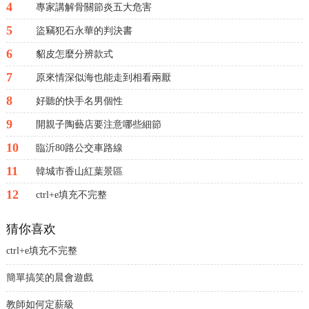
4
專家講解骨關節炎五大危害
5
盜竊犯石永華的判決書
6
貂皮怎麼分辨款式
7
原來情深似海也能走到相看兩厭
8
好聽的快手名男個性
9
開親子陶藝店要注意哪些細節
10
臨沂80路公交車路線
11
韓城市香山紅葉景區
12
ctrl+e填充不完整
猜你喜欢
ctrl+e填充不完整
簡單搞笑的晨會遊戲
教師如何定薪級