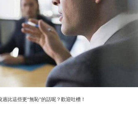
比這些更“無恥”的話呢？歡迎吐槽！