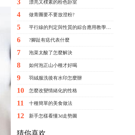
3
漂亮又樸素的粉色卧室
4
做青團要不要放澄粉?
5
平行線的判定與性質的綜合應用教學反思
6
?腳趾有痣代表什麼
7
泡菜太酸了怎麼解決
8
如何泡正山小種才好喝
9
羽絨服洗後有水印怎麼辦
10
怎麼改變情緒化的性格
11
十種簡單的美食做法
12
新手怎樣看懂3d走勢圖
猜你喜欢