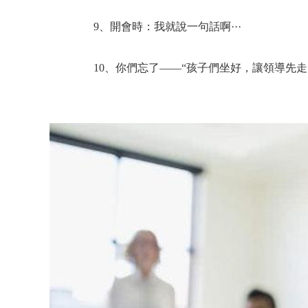
9、開會時：我就說一句話啊···
10、你們忘了——“孩子們坐好，讓領導先走