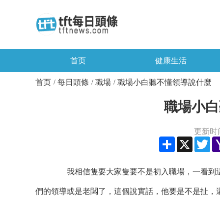
首页
健康生活
首页
每日頭條
職場
職場小白聽不懂領導說什麼
/
/
/
職場小白
更新时间：
Share
X
Twi
我相信隻要大家隻要不是初入職場，一看到這
們的領導或是老闆了，這個說實話，他要是不是扯，