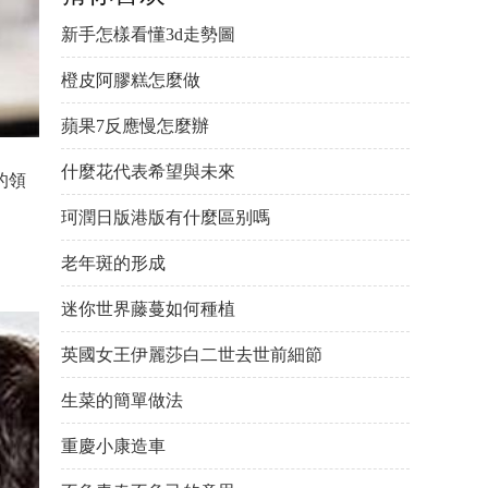
新手怎樣看懂3d走勢圖
橙皮阿膠糕怎麼做
蘋果7反應慢怎麼辦
什麼花代表希望與未來
的領
珂潤日版港版有什麼區别嗎
老年斑的形成
迷你世界藤蔓如何種植
英國女王伊麗莎白二世去世前細節
生菜的簡單做法
重慶小康造車