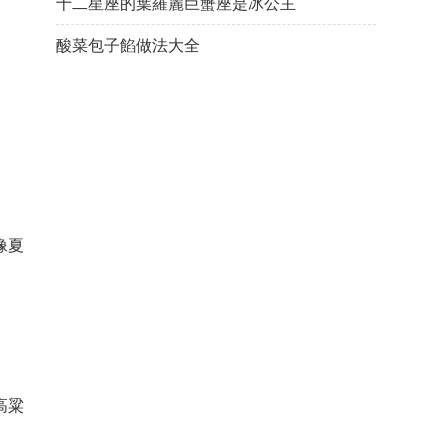
十二星座的葉羅麗巨蟹座是冰公主
酸菜包子餡做法大全
像夏
高粱