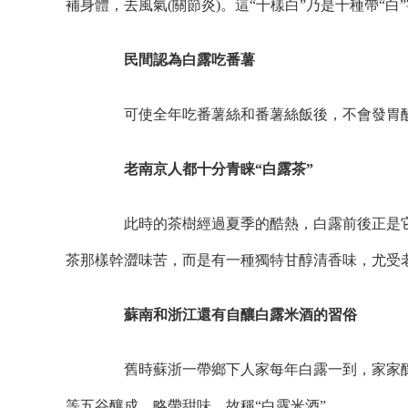
補身體，去風氣(關節炎)。這“十樣白”乃是十種帶“
民間認為白露吃番薯
可使全年吃番薯絲和番薯絲飯後，不會發胃酸
老南京人都十分青睐“白露茶”
此時的茶樹經過夏季的酷熱，白露前後正是它
茶那樣幹澀味苦，而是有一種獨特甘醇清香味，尤受
蘇南和浙江還有自釀白露米酒的習俗
舊時蘇浙一帶鄉下人家每年白露一到，家家釀
等五谷釀成，略帶甜味，故稱“白露米酒”。