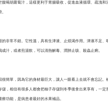
空腹喝胡蘿蔔汁，這樣更利于胃腸吸收，促進血液循環、疏洩和
滑。
的非常不錯。它性溫，具有生津液、止煩渴作用。津液不足、
搗成汁，或者煎湯飲，可以清熱解毒、潤肺止咳、殺蟲止痢。
很簡單，因為它的身材最巨大，讓人一眼看上去就不會忘記。
存儲，相信有很多人都會把柚子存儲到冬季後拿出來享有，一定
醫療功能，是病患者最好的水果補品。