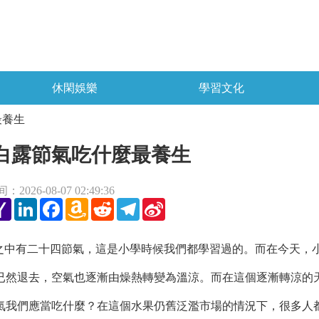
休閑娛樂
學習文化
最養生
 白露節氣吃什麼最養生
2026-08-07 02:49:36
tter
Yahoo
LinkedIn
Facebook
Amazon
Reddit
Telegram
Sina
Mail
Wish
Weibo
List
中有二十四節氣，這是小學時候我們都學習過的。而在今天，
已然退去，空氣也逐漸由燥熱轉變為溫涼。而在這個逐漸轉涼的
氣我們應當吃什麼？在這個水果仍舊泛濫市場的情況下，很多人