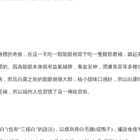
體的奇效，在這一天吃一顆龍眼相當于吃一隻雞那麼補，聽起
理的。因為龍眼本身就有益氣補脾，養血安神，潤膚美容等多種
病，而且白露之前的龍眼個個大顆，核小甜味口感好，所以白露
是補，所以福州人也習慣了這一傳統習俗。
(也有“三樣白”的說法)，以煨烏骨白毛雞(或鴨子)，據說食後