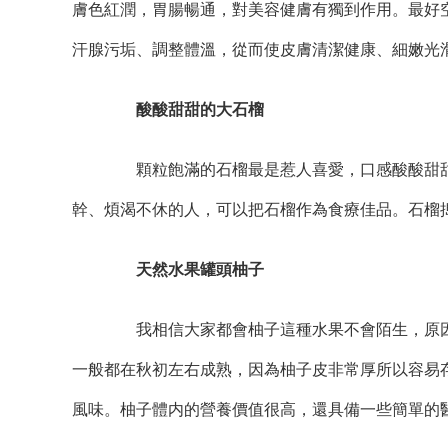
膚色紅潤，胃腸暢通，對美容健膚有獨到作用。最好
汗腺污垢、調整體溫，從而使皮膚清潔健康、細嫩光
酸酸甜甜的大石榴
顆粒飽滿的石榴最是惹人喜愛，口感酸酸甜甜
幹、煩渴不休的人，可以把石榴作為食療佳品。石榴
天然水果罐頭柚子
我相信大家都會柚子這種水果不會陌生，原因
一般都在秋初左右成熟，因為柚子皮非常厚所以容易
風味。柚子體内的營養價值很高，還具備一些簡單的