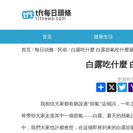
首页
健康生活
首页
每日頭條
民俗
白露吃什麼 白露節氣吃什麼
/
/
/
白露吃什麼
更新时间：
Share
X
Twi
我相信大家都有聽說過“節氣”這個詞，一年之
将帶領大家走進其中一個節氣——白露。夏天的熱氣
中，我們大家也許都會想，在這個即将到來的白露節