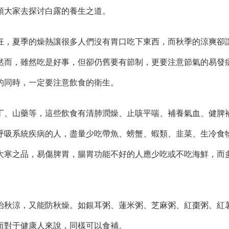
領大家去探讨白露的養生之道。
，夏季的燥熱讓很多人們沒有胃口吃下東西，而秋季的涼爽卻
然而，雖然吃是好事，但卻仍舊要有節制，更要注意節氣的易發
的同時，一定要注意飲食的衛生。
、山藥等，這些飲食有清肺潤燥、止咳平喘、補養氣血、健脾
呼吸系統疾病的人，盡量少吃帶魚、螃蟹、蝦類、韭菜、生冷食
大寒之品，易傷脾胃，腸胃功能不好的人應少吃或不吃海鮮，而
秋涼，又能防秋燥。如銀耳粥、蓮米粥、芝麻粥、紅棗粥、紅
而對于健康人來說，同樣可以食補。