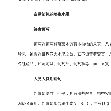
白露節氣的養生水果
鮮食葡萄
葡萄為葡萄科落葉木質藤本植物的果實，又名
珍果，被譽為世界四大水果之首。它不但營養豐富、
各種産品，如葡萄酒、葡萄汁、葡萄幹等，而且果實
人見人愛胡蘿蔔
胡蘿蔔味甘、性平，具有清熱解毒，補中安髒
濕疹者食用。胡蘿蔔富含維生素A、B、C，并有輕