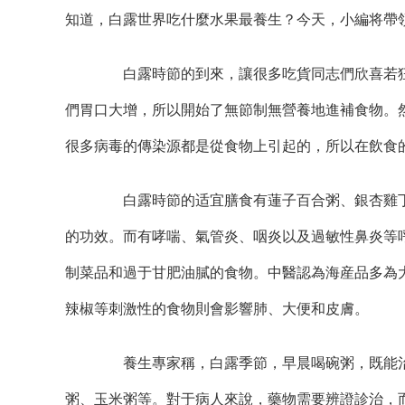
知道，白露世界吃什麼水果最養生？今天，小編将帶
白露時節的到來，讓很多吃貨同志們欣喜若狂
們胃口大增，所以開始了無節制無營養地進補食物。
很多病毒的傳染源都是從食物上引起的，所以在飲食
白露時節的适宜膳食有蓮子百合粥、銀杏雞丁
的功效。而有哮喘、氣管炎、咽炎以及過敏性鼻炎等
制菜品和過于甘肥油膩的食物。中醫認為海産品多為
辣椒等刺激性的食物則會影響肺、大便和皮膚。
養生專家稱，白露季節，早晨喝碗粥，既能治
粥、玉米粥等。對于病人來說，藥物需要辨證診治，