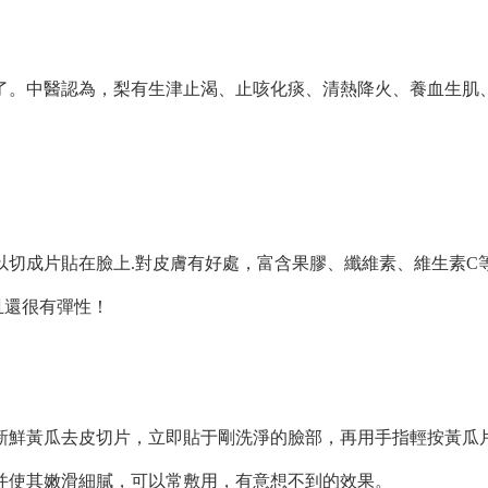
。中醫認為，梨有生津止渴、止咳化痰、清熱降火、養血生肌
成片貼在臉上.對皮膚有好處，富含果膠、纖維素、維生素C
且還很有彈性！
鮮黃瓜去皮切片，立即貼于剛洗淨的臉部，再用手指輕按黃瓜
并使其嫩滑細膩，可以常敷用，有意想不到的效果。