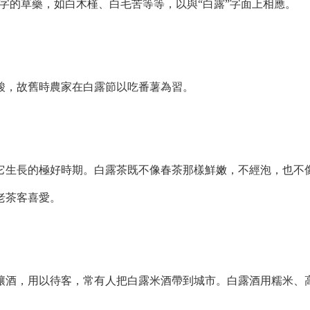
白”字的草藥，如白木槿、白毛苦等等，以與“白露”字面上相應。
，故舊時農家在白露節以吃番薯為習。
生長的極好時期。白露茶既不像春茶那樣鮮嫩，不經泡，也不
老茶客喜愛。
酒，用以待客，常有人把白露米酒帶到城市。白露酒用糯米、