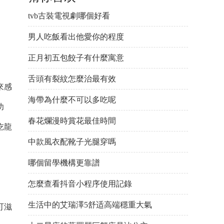
tvb古裝電視劇哪個好看
男人吃飯看出他愛你的程度
正月初五包餃子有什麼寓意
舌頭有裂紋怎麼治最有效
來感
海帶為什麼不可以多吃呢
功
春花爛漫時賞花最佳時間
吃龍
中款風衣配靴子光腿穿嗎
哪個留學機構更靠譜
怎麼查看抖音小程序使用記錄
生活中的艾瑞澤5舒适高端穩重大氣
可滋