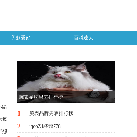
興趣愛好
百科達人
腕表品牌男表排行榜
小編
1
腕表品牌男表排行榜
天氣
2
iqooZ1骁龍778
都想