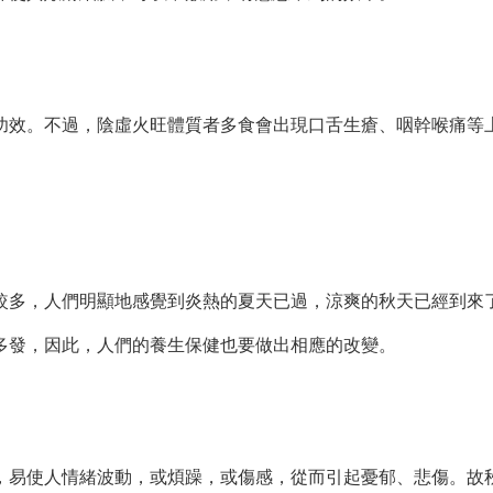
效。不過，陰虛火旺體質者多食會出現口舌生瘡、咽幹喉痛等
多，人們明顯地感覺到炎熱的夏天已過，涼爽的秋天已經到來
多發，因此，人們的養生保健也要做出相應的改變。
易使人情緒波動，或煩躁，或傷感，從而引起憂郁、悲傷。故