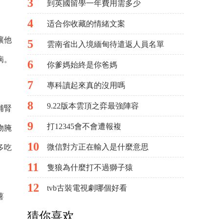
3
到英國留學一年費用需多少
4
适合你收藏的情緒文案
讓他
5
雲南省出入境緬甸待遣返人員名單
病。
6
你爹媽始終是你爸媽
7
專科讀起來真的沒用嗎
8
9.22版本雲頂之弈最強陣容
補腎
9
打12345會不會遭報複
物腌
10
微信對方正在輸入是什麼意思
多吃
11
隻狼為什麼打不過獅子猿
12
tvb古裝電視劇哪個好看
薯
猜你喜欢