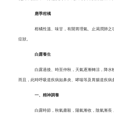
應季柑橘
柑橘性溫、味甘，有開胃理氣、止渴潤肺之功
症狀。
白露養生
白露過後、時至仲秋，天氣逐漸轉涼，降水較
而且，此時呼吸道疾病如鼻炎、哮喘等及胃腸道疾病
一、精神調養
白露時節，秋氣肅殺，陽氣漸收，陰氣漸長，