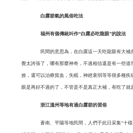
白露節氣的風俗吃法
福州有個傳統叫作“白露必吃龍眼”的說法
民間的意思為，在白露這一天吃龍眼有大補身
覺太誇張了，哪有那麼神奇，不過相信還是有一些道
效，還可以治療貧血，失眠，神經衰弱等等很多種疾
眼是再好不過的了，不管是不是真正大補，有吃了就
浙江溫州等地有過白露節的習俗
蒼南、平陽等地民間，人們于此日采集“十樣白”