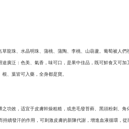
草龍珠、水晶明珠、蒲桃、蒲陶、李桃、山葫蘆。葡萄被人們
用途廣泛：色美、氣香，味可口，是果中佳品，既可鮮食又可加
、根、葉皆可入藥，全身都是寶。
之功效，适宜于皮膚幹燥粗糙，或患毛發苔藓、黑頭粉刺、角
微而持續發汗的作用，可刺激皮膚的新陳代謝，增進血液循環，從