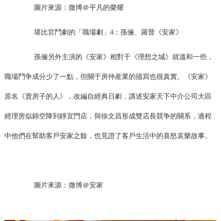
圖片來源：微博＠平凡的榮耀
堪比宮鬥劇的「職場劇」4：孫俪、羅晉《安家》
孫俪另外主演的《安家》相對于《理想之城》就溫和一些，
職場鬥争成分少了一點，但關于房仲産業的描寫也很真實。《安家》
原名《賣房子的人》，改編自經典日劇，講述安家天下中介公司大區
經理房似錦空降到靜宜門店，與徐文昌形成雙店長競争的關系，過程
中他們在幫助客戶安家之餘，也見證了客戶生活中的喜怒哀樂故事。
圖片來源：微博＠安家