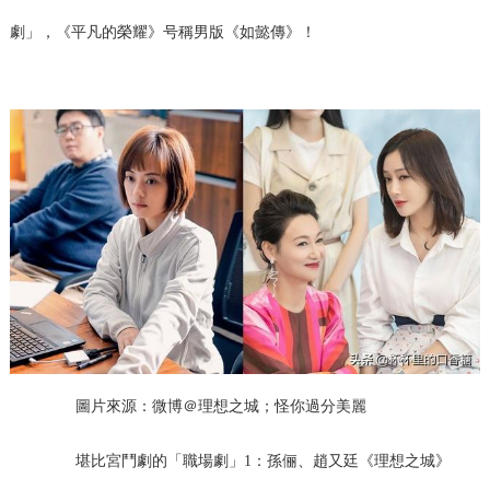
劇」，《平凡的榮耀》号稱男版《如懿傳》！
圖片來源：微博＠理想之城；怪你過分美麗
堪比宮鬥劇的「職場劇」1：孫俪、趙又廷《理想之城》