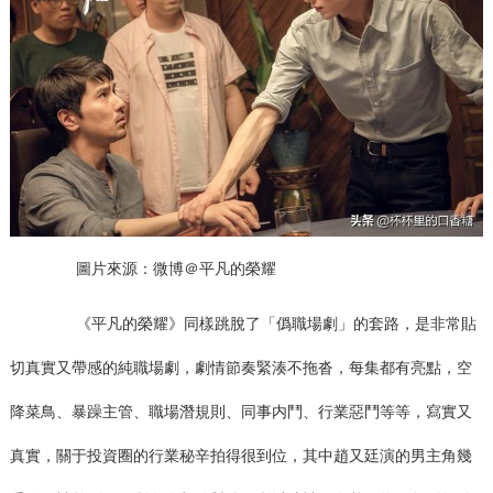
圖片來源：微博＠平凡的榮耀
《平凡的榮耀》同樣跳脫了「僞職場劇」的套路，是非常貼
切真實又帶感的純職場劇，劇情節奏緊湊不拖沓，每集都有亮點，空
降菜鳥、暴躁主管、職場潛規則、同事内鬥、行業惡鬥等等，寫實又
真實，關于投資圈的行業秘辛拍得很到位，其中趙又廷演的男主角幾