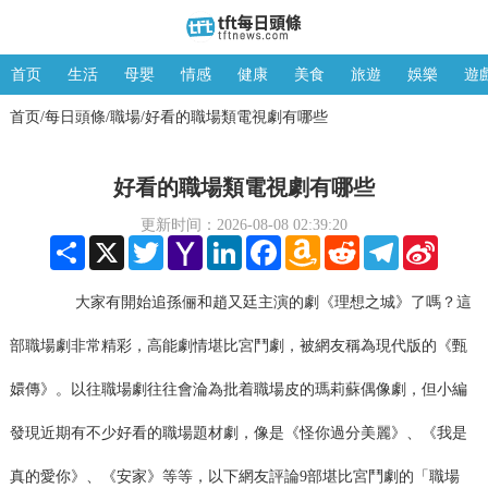
首页
生活
母嬰
情感
健康
美食
旅遊
娛樂
遊
首页
每日頭條
職場
好看的職場類電視劇有哪些
/
/
/
好看的職場類電視劇有哪些
更新时间：2026-08-08 02:39:20
Share
X
Twitter
Yahoo
LinkedIn
Facebook
Amazon
Reddit
Telegram
Sina
Mail
Wish
Weibo
List
大家有開始追孫俪和趙又廷主演的劇《理想之城》了嗎？這
部職場劇非常精彩，高能劇情堪比宮鬥劇，被網友稱為現代版的《甄
嬛傳》。以往職場劇往往會淪為批着職場皮的瑪莉蘇偶像劇，但小編
發現近期有不少好看的職場題材劇，像是《怪你過分美麗》、《我是
真的愛你》、《安家》等等，以下網友評論9部堪比宮鬥劇的「職場