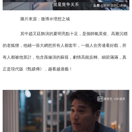
圖片來源：微博＠理想之城
其中趙又廷飾演的夏明亮點十足，是個帥氣英俊、高雅沉穩
的老狐狸，他鋪一張大網把所有人都套牢，一個人在旁邊看好戲，所
有人都被他算計，包含孫俪演的蘇筱，劇情高能反轉、細節滿滿，真
正是現代版《甄嬛傳》，越看越過瘾！