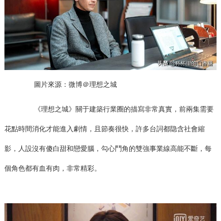
圖片來源：微博＠理想之城
《理想之城》關于建築行業圈的描寫非常真實，前兩集需要
花點時間消化才能進入劇情，且節奏很快，許多台詞都隐含社會縮
影，人設沒有傻白甜和戀愛腦，勾心鬥角的雙強事業線高能不斷，每
個角色都有血有肉，非常精彩。