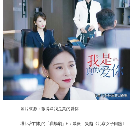
圖片來源：微博＠我是真的愛你
堪比宮鬥劇的「職場劇」6：戚薇、吳越《北京女子圖鑒》