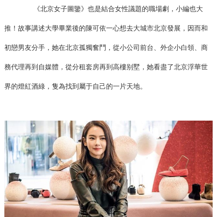
《北京女子圖鑒》也是結合女性議題的職場劇，小編也大
推！故事講述大學畢業後的陳可依一心想去大城市北京發展，因而和
初戀男友分手，她在北京孤獨奮鬥，從小公司前台、外企小白領、商
務代理再到自媒體，從分租套房再到高樓别墅，她看盡了北京浮華世
界的燈紅酒綠，隻為找到屬于自己的一片天地。