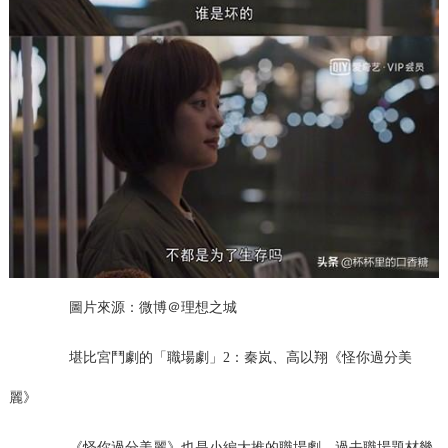
圖片來源：微博＠理想之城
堪比宮鬥劇的「職場劇」2：秦岚、高以翔《怪你過分美
麗》
《怪你過分美麗》也是小編大推的職場劇，過去職場題材幾