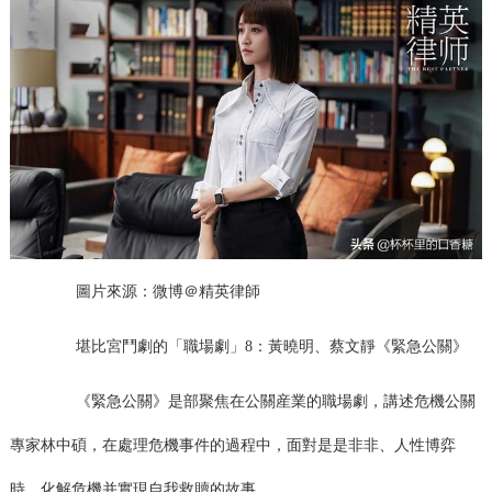
圖片來源：微博＠精英律師
堪比宮鬥劇的「職場劇」8：黃曉明、蔡文靜《緊急公關》
《緊急公關》是部聚焦在公關産業的職場劇，講述危機公關
專家林中碩，在處理危機事件的過程中，面對是是非非、人性博弈
時，化解危機并實現自我救贖的故事。