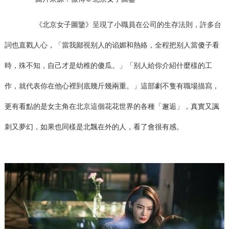
《北京女子圖鑒》呈現了小職員在公司的生存法則，許多台
詞也直戳人心，「當我鄙視别人的谄媚和熱絡，全程把别人當傻子看
時，殊不知，自己才是幼稚的傻瓜。」「别人給你介紹什麼樣的工
作，就代表你在他心裡到底幾斤幾兩重。」這部劇不隻有職場描寫，
更有看點的是女主角在北京這個花花世界的各種「邂逅」，真實又諷
刺又夢幻，如果也同樣是北飄在外的人，看了會很有感。