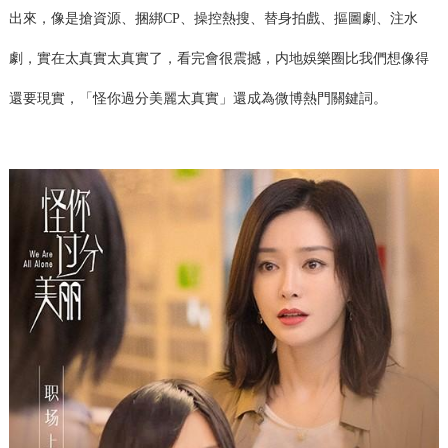
出來，像是搶資源、捆綁CP、操控熱搜、替身拍戲、摳圖劇、注水
劇，實在太真實太真實了，看完會很震撼，内地娛樂圈比我們想像得
還要現實，「怪你過分美麗太真實」還成為微博熱門關鍵詞。