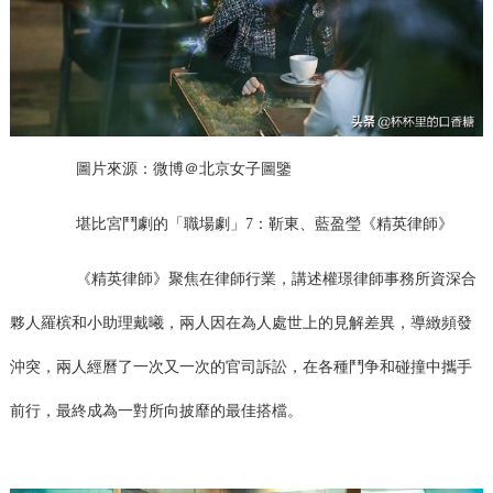
圖片來源：微博＠北京女子圖鑒
堪比宮鬥劇的「職場劇」7：靳東、藍盈瑩《精英律師》
《精英律師》聚焦在律師行業，講述權璟律師事務所資深合
夥人羅槟和小助理戴曦，兩人因在為人處世上的見解差異，導緻頻發
沖突，兩人經曆了一次又一次的官司訴訟，在各種鬥争和碰撞中攜手
前行，最終成為一對所向披靡的最佳搭檔。