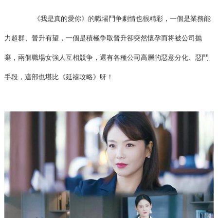
《我是真的愛你》的職場鬥争劇情也很精彩，一個是業務能
力超群、晉升有望，一個是積極争取晉升卻突然懷孕而将被公司抛
棄，兩個職場女強人互相競争，還有各種公司高層的惡意分化、惡鬥
手段，這部也堪比《延禧攻略》呀！