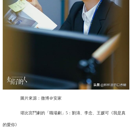
圖片來源：微博＠安家
堪比宮鬥劇的「職場劇」5：劉濤、李念、王媛可《我是真
的愛你》