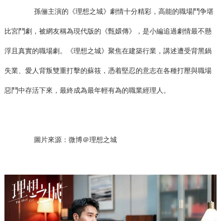
孫俪主演的《理想之城》劇情十分精彩，高能的職場鬥争堪
比宮鬥劇，被網友稱為現代版的《甄嬛傳》，是小編追過劇情最不懸
浮且真實的職場劇。《理想之城》聚焦在建築行業，講述遭受背黑鍋
失業、愛人背叛雙重打擊的蘇筱，憑着堅忍的意志在各種打壓與職場
惡鬥中存活下來，最終成為最年輕有為的職業經理人。
圖片來源：微博＠理想之城