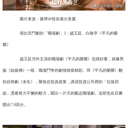
圖片來源：微博＠怪你過分美麗
堪比宮鬥劇的「職場劇」3：趙又廷、白敬亭《平凡的榮
耀》
趙又廷另外主演的職場劇《平凡的榮耀》也很好看，就像男
版《如懿傳》一樣，職場鬥争的劇情相當精彩。而《平凡的榮耀》翻
拍自韓劇《未生》，聚焦在投資産業，講述投資公司裡的「垃圾四
組」憑着努力不懈的毅力，闖出一片天的勵志職場劇。這部也在豆瓣
開出7.8高分。