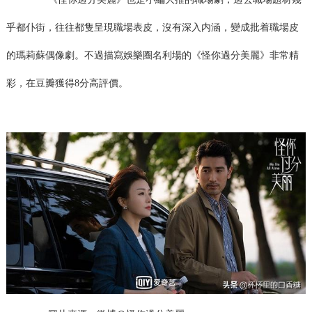
乎都仆街，往往都隻呈現職場表皮，沒有深入内涵，變成批着職場皮
的瑪莉蘇偶像劇。不過描寫娛樂圈名利場的《怪你過分美麗》非常精
彩，在豆瓣獲得8分高評價。